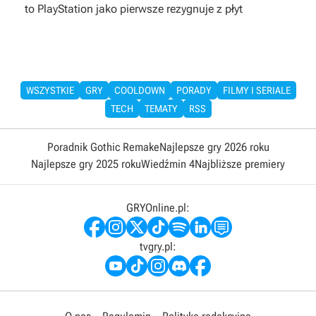
to PlayStation jako pierwsze rezygnuje z płyt
WSZYSTKIE
GRY
COOLDOWN
PORADY
FILMY I SERIALE
TECH
TEMATY
RSS
Poradnik Gothic Remake
Najlepsze gry 2026 roku
Najlepsze gry 2025 roku
Wiedźmin 4
Najbliższe premiery
GRYOnline.pl:
tvgry.pl: