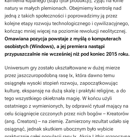
kamienia łupanego (stąd tytuł produkcji), żyjąc na łonie
natury w małych plemionach. Obejmiemy kontrolę nad
jedną z takich społeczności i poprowadzimy ją przez
kolejne etapy rozwoju technologicznego i cywilizacyjnego,
kończąc mniej więcej na poziomie rewolucji neolitycznej.
Omawiana pozycja powstaje z myślą o komputerach
osobistych (Windows), a jej premiera nastąpi
przypuszczalnie nie wcześniej niż pod koniec 2015 roku.
Uniwersum gry zostało ukształtowane w dużej mierze
przez jaszczuropodobną rasę Ix, która dawno temu
osiągnęła wysoki stopień rozwoju, zapoczątkowując
kulturę, ekspansję na dużą skalę i praktyki religijne, a do
tego wszystkiego okiełznała magię. W końcu użyli
ostatniego z wymienionych, by odprawić rytuał mający na
celu ściągnięcie czczonych przez nich bogów – Kreatorów
(ang. Creators) – na ziemię. Zamierzony rezultat udało się
osiągnąć, jednak skutkiem ubocznym było wybicie
praktycznie całej populacji rasy Ix. Akcja
Lithic
rozpoczyna