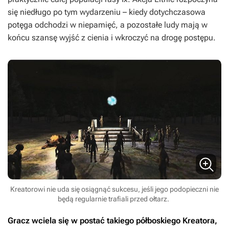
się niedługo po tym wydarzeniu – kiedy dotychczasowa
potęga odchodzi w niepamięć, a pozostałe ludy mają w
końcu szansę wyjść z cienia i wkroczyć na drogę postępu.
Kreatorowi nie uda się osiągnąć sukcesu, jeśli jego podopieczni nie
będą regularnie trafiali przed ołtarz.
Gracz wciela się w postać takiego półboskiego Kreatora,