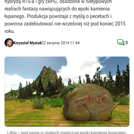
hybrydą RTS-a i gry cRPG, osadzone w nietypowych
realiach fantasy nawiązujących do epoki kamienia
łupanego. Produkcja powstaje z myślą o pecetach i
powinna zadebiutować nie wcześniej niż pod koniec 2015
roku.

3
Krzysztof Mysiak
22 sierpnia 2014 11:44
Lithic – god game w realiach magicznej epoki kamienia łupanego.