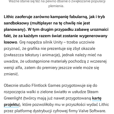
Ważne stanie się też na pewno dbanie o zwiększanie populacji
plemienia.
Lithic
zaoferuje zarówno kampanię fabularną, jak i tryb
sandboksowy (multiplayer na tę chwilę nie jest
planowany). W tym drugim przypadku zabawę urozmaici
fakt, że za każdym razem świat zostanie wygenerowany
losowo
. Grę napędza silnik Unity – trzeba uczciwie
przyznać, że grafika nie prezentuje się zbyt okazale
(zwłaszcza tekstury i animacje), jednak należy mieć na
uwadze, że udostępnione materiały pochodzą z wczesnej
wersji alfa, zatem do premiery jeszcze wiele może się
zmienić.
Obecnie studio Flintlock Games przygotowuje się do
rozpoczęcia walki o zielone światło w usłudze Steam
Greenlight (twórcy mają już nawet przygotowaną
kartę
projektu
), które pozwoliłoby mu w przyszłości wydać
Lithic
przez platformę dystrybucji cyfrowej firmy Valve Software.