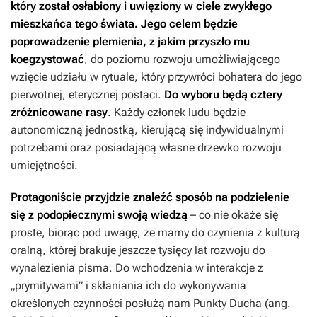
który został osłabiony i uwięziony w ciele zwykłego
mieszkańca tego świata. Jego celem będzie
poprowadzenie plemienia, z jakim przyszło mu
koegzystować
, do poziomu rozwoju umożliwiającego
wzięcie udziału w rytuale, który przywróci bohatera do jego
pierwotnej, eterycznej postaci.
Do wyboru będą cztery
zróżnicowane rasy
. Każdy członek ludu będzie
autonomiczną jednostką, kierującą się indywidualnymi
potrzebami oraz posiadającą własne drzewko rozwoju
umiejętności.
Protagoniście przyjdzie znaleźć sposób na podzielenie
się z podopiecznymi swoją wiedzą
– co nie okaże się
proste, biorąc pod uwagę, że mamy do czynienia z kulturą
oralną, której brakuje jeszcze tysięcy lat rozwoju do
wynalezienia pisma. Do wchodzenia w interakcje z
„prymitywami” i skłaniania ich do wykonywania
określonych czynności posłużą nam Punkty Ducha (ang.