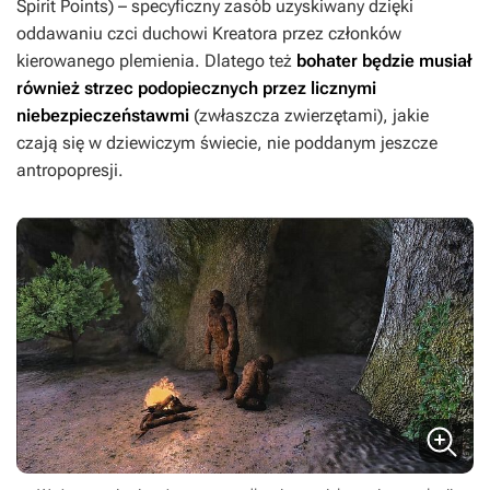
Spirit Points) – specyficzny zasób uzyskiwany dzięki
oddawaniu czci duchowi Kreatora przez członków
kierowanego plemienia. Dlatego też
bohater będzie musiał
również strzec podopiecznych przez licznymi
niebezpieczeństawmi
(zwłaszcza zwierzętami), jakie
czają się w dziewiczym świecie, nie poddanym jeszcze
antropopresji.