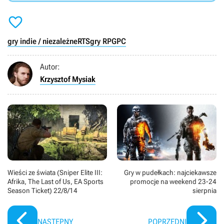

gry indie / niezależne
RTS
gry RPG
PC
Autor:
Krzysztof Mysiak
Wieści ze świata (Sniper Elite III:
Gry w pudełkach: najciekawsze
Afrika, The Last of Us, EA Sports
promocje na weekend 23-24
Season Ticket) 22/8/14
sierpnia
NASTĘPNY
POPRZEDNI