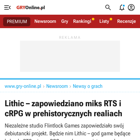




Newsroom
Gry
Rankingi
Listy
Recenzje
PREMIUM
www.gry-online.pl
Newsroom
Newsy o grach


Lithic – zapowiedziano miks RTS i
cRPG w prehistorycznych realiach
Niezależne studio Flintlock Games zapowiedziało swój
debiutancki projekt. Będzie nim Lithic – god game będące