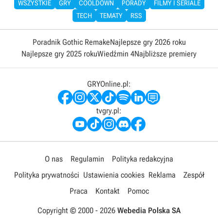
WSZYSTKIE
GRY
COOLDOWN
PORADY
FILMY I SERIALE
TECH
TEMATY
RSS
Poradnik Gothic Remake
Najlepsze gry 2026 roku
Najlepsze gry 2025 roku
Wiedźmin 4
Najbliższe premiery
GRYOnline.pl:
tvgry.pl:
O nas
Regulamin
Polityka redakcyjna
Polityka prywatności
Ustawienia cookies
Reklama
Zespół
Praca
Kontakt
Pomoc
Copyright © 2000 -
2026
Webedia Polska SA