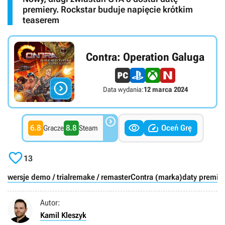
premiery. Rockstar buduje napięcie krótkim
teaserem
Contra: Operation Galuga

Data wydania:
12 marca 2024



6.8
8.8
Oceń Grę
Gracze
Steam

13
wersje demo / trial
remake / remaster
Contra (marka)
daty premier
Autor:
Kamil Kleszyk