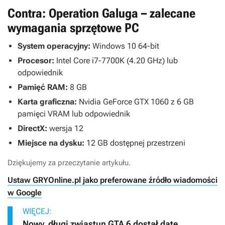
Contra: Operation Galuga – zalecane
wymagania sprzętowe PC
System operacyjny:
Windows 10 64-bit
Procesor:
Intel Core i7-7700K (4.20 GHz) lub
odpowiednik
Pamięć RAM:
8 GB
Karta graficzna:
Nvidia GeForce GTX 1060 z 6 GB
pamięci VRAM lub odpowiednik
DirectX:
wersja 12
Miejsce na dysku:
12 GB dostępnej przestrzeni
Dziękujemy za przeczytanie artykułu.
Ustaw GRYOnline.pl jako preferowane źródło wiadomości
w Google
WIĘCEJ:
Nowy, długi zwiastun GTA 6 dostał datę