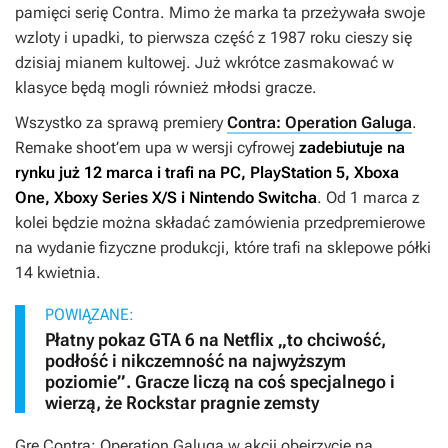
pamięci serię
Contra
. Mimo że marka ta przeżywała swoje
wzloty i upadki, to pierwsza część z 1987 roku cieszy się
dzisiaj mianem kultowej. Już wkrótce zasmakować w
klasyce będą mogli również młodsi gracze.
Wszystko za sprawą premiery
Contra: Operation Galuga
.
Remake shoot’em upa w wersji cyfrowej
zadebiutuje na
rynku już 12 marca i trafi na PC, PlayStation 5, Xboxa
One, Xboxy Series X/S i Nintendo Switcha
. Od 1 marca z
kolei będzie można składać zamówienia przedpremierowe
na wydanie fizyczne produkcji, które trafi na sklepowe półki
14 kwietnia.
POWIĄZANE:
Płatny pokaz GTA 6 na Netflix „to chciwość,
podłość i nikczemność na najwyższym
poziomie”. Gracze liczą na coś specjalnego i
wierzą, że Rockstar pragnie zemsty
Grę
Contra: Operation Galuga
w akcji obejrzycie na