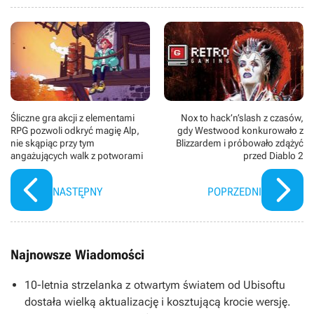
Śliczne gra akcji z elementami
Nox to hack’n’slash z czasów,
RPG pozwoli odkryć magię Alp,
gdy Westwood konkurowało z
nie skąpiąc przy tym
Blizzardem i próbowało zdążyć
angażujących walk z potworami
przed Diablo 2
NASTĘPNY
POPRZEDNI
Najnowsze Wiadomości
10-letnia strzelanka z otwartym światem od Ubisoftu
dostała wielką aktualizację i kosztującą krocie wersję.