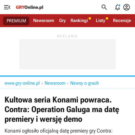




Newsroom
Gry
Rankingi
Listy
Recenzje
PREMIUM
www.gry-online.pl
Newsroom
Newsy o grach


Kultowa seria Konami powraca.
Contra: Operation Galuga ma datę
premiery i wersję demo
Konami ogłosiło oficjalną datę premiery gry Contra: