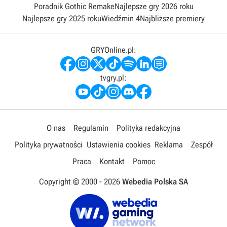
Poradnik Gothic Remake
Najlepsze gry 2026 roku
Najlepsze gry 2025 roku
Wiedźmin 4
Najbliższe premiery
GRYOnline.pl:
tvgry.pl:
O nas
Regulamin
Polityka redakcyjna
Polityka prywatności
Ustawienia cookies
Reklama
Zespół
Praca
Kontakt
Pomoc
Copyright © 2000 -
2026
Webedia Polska SA