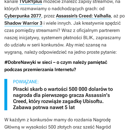
kanale
TVGRYplus
możecie znaleźć zapisy streamów, na
których rozmawiamy o nadchodzących grach: od
Cyberpunka 2077
, przez
Assassin’s Creed: Valhalla
, aż po
Shadow Warrior 3
i wiele innych. Jak kreatywnie spędzić
czas pomiędzy streamami? Wraz z oficjalnym partnerem
naszej inicjatywy, systemem płatności BLIK, zapraszamy
do udziału w serii konkursów. Aby mieć szansę na
wygraną, należy odpowiedzieć na jedno proste pytanie:
#DobreNawyki w sieci – o czym należy pamiętać
podczas przemierzania Internetu?
POWIĄZANE:
Piracki skarb o wartości 500 000 dolarów to
nagroda dla pierwszego gracza Assassin's
Creed, który rozwiąże zagadkę Ubisoftu.
Zabawa potrwa nawet 5 lat
W każdym z konkursów mamy do rozdania Nagrodę
Główną w wysokości 500 złotych oraz sześć Nagród