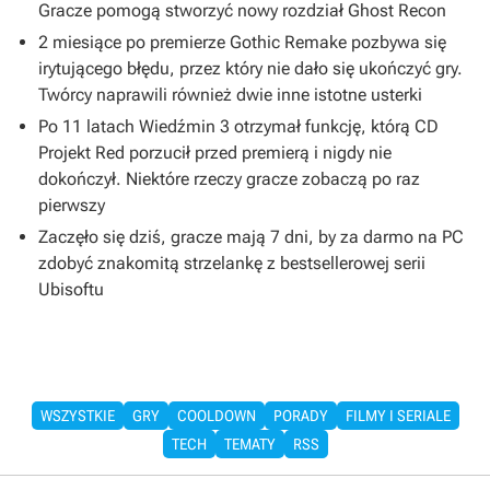
Gracze pomogą stworzyć nowy rozdział Ghost Recon
2 miesiące po premierze Gothic Remake pozbywa się
irytującego błędu, przez który nie dało się ukończyć gry.
Twórcy naprawili również dwie inne istotne usterki
Po 11 latach Wiedźmin 3 otrzymał funkcję, którą CD
Projekt Red porzucił przed premierą i nigdy nie
dokończył. Niektóre rzeczy gracze zobaczą po raz
pierwszy
Zaczęło się dziś, gracze mają 7 dni, by za darmo na PC
zdobyć znakomitą strzelankę z bestsellerowej serii
Ubisoftu
WSZYSTKIE
GRY
COOLDOWN
PORADY
FILMY I SERIALE
TECH
TEMATY
RSS