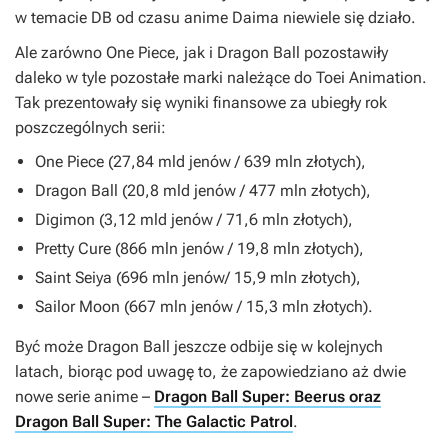
w temacie
DB
od czasu anime
Daima
niewiele się działo.
Ale zarówno
One Piece
, jak i
Dragon Ball
pozostawiły
daleko w tyle pozostałe marki należące do Toei Animation.
Tak prezentowały się wyniki finansowe za ubiegły rok
poszczególnych serii:
One Piece
(27,84 mld jenów / 639 mln złotych),
Dragon Ball
(20,8 mld jenów / 477 mln złotych),
Digimon
(3,12 mld jenów / 71,6 mln złotych),
Pretty Cure
(866 mln jenów / 19,8 mln złotych),
Saint Seiya
(696 mln jenów/ 15,9 mln złotych),
Sailor Moon
(667 mln jenów / 15,3 mln złotych).
Być może
Dragon Ball
jeszcze odbije się w kolejnych
latach, biorąc pod uwagę to, że zapowiedziano aż dwie
nowe serie anime –
Dragon Ball Super: Beerus oraz
Dragon Ball Super: The Galactic Patrol
.