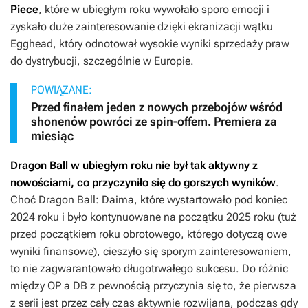
Piece
, które w ubiegłym roku wywołało sporo emocji i
zyskało duże zainteresowanie dzięki ekranizacji wątku
Egghead, który odnotował wysokie wyniki sprzedaży praw
do dystrybucji, szczególnie w Europie.
POWIĄZANE:
Przed finałem jeden z nowych przebojów wśród
shonenów powróci ze spin-offem. Premiera za
miesiąc
Dragon Ball
w ubiegłym roku nie był tak aktywny z
nowościami, co przyczyniło się do gorszych wyników
.
Choć
Dragon Ball: Daima
, które wystartowało pod koniec
2024 roku i było kontynuowane na początku 2025 roku (tuż
przed początkiem roku obrotowego, którego dotyczą owe
wyniki finansowe), cieszyło się sporym zainteresowaniem,
to nie zagwarantowało długotrwałego sukcesu. Do różnic
między
OP
a
DB
z pewnością przyczynia się to, że pierwsza
z serii jest przez cały czas aktywnie rozwijana, podczas gdy