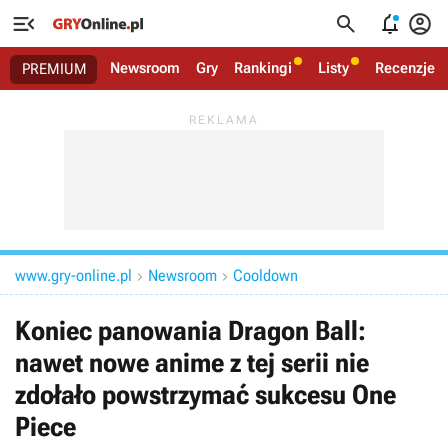




Newsroom
Gry
Rankingi
Listy
Recenzje
PREMIUM
www.gry-online.pl
Newsroom
Cooldown


Koniec panowania Dragon Ball:
nawet nowe anime z tej serii nie
zdołało powstrzymać sukcesu One
Piece