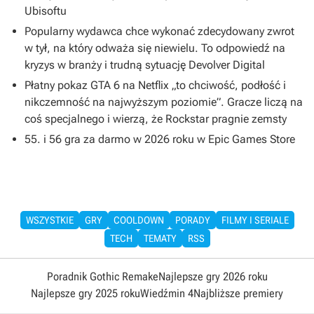
Ubisoftu
Popularny wydawca chce wykonać zdecydowany zwrot
w tył, na który odważa się niewielu. To odpowiedź na
kryzys w branży i trudną sytuację Devolver Digital
Płatny pokaz GTA 6 na Netflix „to chciwość, podłość i
nikczemność na najwyższym poziomie”. Gracze liczą na
coś specjalnego i wierzą, że Rockstar pragnie zemsty
55. i 56 gra za darmo w 2026 roku w Epic Games Store
WSZYSTKIE
GRY
COOLDOWN
PORADY
FILMY I SERIALE
TECH
TEMATY
RSS
Poradnik Gothic Remake
Najlepsze gry 2026 roku
Najlepsze gry 2025 roku
Wiedźmin 4
Najbliższe premiery