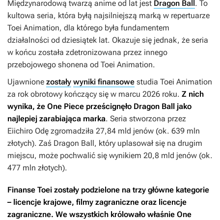
Międzynarodową twarzą anime od lat jest
Dragon Ball
. To
kultowa seria, która byłą najsilniejszą marką w repertuarze
Toei Animation, dla którego była fundamentem
działalności od dziesiątek lat. Okazuje się jednak, że seria
w końcu została zdetronizowana przez innego
przebojowego shonena od Toei Animation.
Ujawnione
zostały
wyniki finansowe
studia Toei Animation
za rok obrotowy kończący się w marcu 2026 roku.
Z nich
wynika, że
One Piece
prześcignęło
Dragon Ball
jako
najlepiej zarabiająca marka
. Seria stworzona przez
Eiichiro Odę zgromadziła 27,84 mld jenów (ok. 639 mln
złotych). Zaś
Dragon Ball
, który uplasował się na drugim
miejscu, może pochwalić się wynikiem 20,8 mld jenów (ok.
477 mln złotych).
Finanse Toei zostały podzielone na trzy główne kategorie
– licencje krajowe, filmy zagraniczne oraz licencje
zagraniczne. We wszystkich królowało właśnie
One