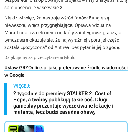
bezpośrednio skopiowanych projektów i stylu artystki, którą
sam obserwuje w serwisie X.
Nie dziwi więc, ża nastroje wśród fanów Bungie są
niewesołe, wręcz przygnębiające. Oprawa wizualna
Marathona
była elementem, który zaintrygował graczy, a
tymczasem okazuje się, że najwyraźniej spora jej część
została „pożyczona” od Antireal bez pytania jej o zgodę.
Dziękujemy za przeczytanie artykułu.
Ustaw GRYOnline.pl jako preferowane źródło wiadomości
w Google
WIĘCEJ:
2 tygodnie do premiery STALKER 2: Cost of
Hope, a twórcy publikują takie coś. Długi
gameplay prezentuje wyczekiwane lokacje i
mutanta, lecz budzi zasadne obawy