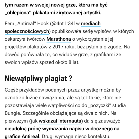
tym razem w swojej nowej grze, która ma być
„oblepiona” plakatami zirytowanej artystki.
Fern „Antireal” Hook (@4nt1r34l w
mediach
społecznościowych
) opublikowała serię wpisów, w których
oskarżyła twórców
Marathona
o wykorzystanie jej
projektów plakatów z 2017 roku, bez pytania o zgodę. Na
dowód porównała to, co widać w grze, z grafikami ze
swoich wpisów sprzed około 8 lat.
Niewątpliwy plagiat ?
Część przykładów podanych przez artystkę można by
uznać za luźne nawiązania, ale są też takie, które nie
pozostawiają wiele wątpliwości co do „pożyczki” studia
Bungie. Szczególnie obciążające są dwa z nich. Na
pierwszym (jak
wskazał internauta
) da się zauważyć
nieudolną próbę wymazania napisu widocznego na
grafice Antireal
. Drugi wymaga nieco kontekstu.