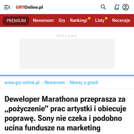




Newsroom
Gry
Rankingi
Listy
Recenzje
PREMIUM
www.gry-online.pl
Newsroom
Newsy o grach


Deweloper Marathona przeprasza za
„pożyczenie” prac artystki i obiecuje
poprawę. Sony nie czeka i podobno
ucina fundusze na marketing