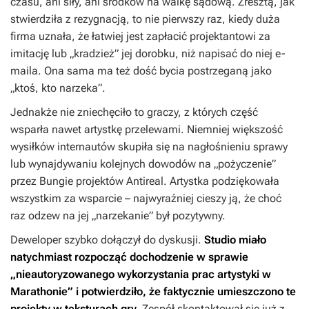
czasu, ani siły, ani środków na walkę sądową. Zresztą, jak
stwierdziła z rezygnacją, to nie pierwszy raz, kiedy duża
firma uznała, że łatwiej jest zapłacić projektantowi za
imitację lub „kradzież” jej dorobku, niż napisać do niej e-
maila. Ona sama ma też dość bycia postrzeganą jako
„ktoś, kto narzeka”.
Jednakże nie zniechęciło to graczy, z których część
wsparła nawet artystkę przelewami. Niemniej większość
wysiłków internautów skupiła się na nagłośnieniu sprawy
lub wynajdywaniu kolejnych dowodów na „pożyczenie”
przez Bungie projektów Antireal. Artystka podziękowała
wszystkim za wsparcie – najwyraźniej cieszy ją, że choć
raz odzew na jej „narzekanie” był pozytywny.
Deweloper szybko dołączył do dyskusji.
Studio miało
natychmiast rozpocząć dochodzenie w sprawie
„nieautoryzowanego wykorzystania prac artystyki w
Marathonie
” i potwierdziło, że faktycznie umieszczono te
projekty w teksturach gry.
Zespół skontaktował się już z