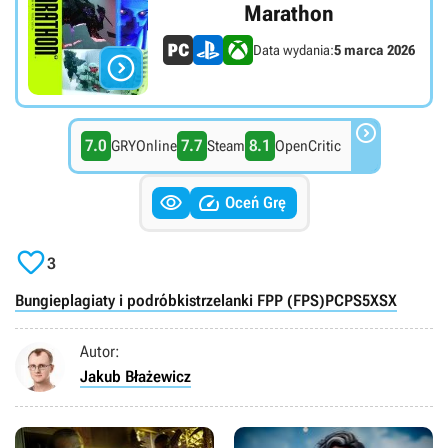
Marathon
Data wydania:
5 marca 2026


7.0
7.7
8.1
GRYOnline
Steam
OpenCritic


Oceń Grę

3
Bungie
plagiaty i podróbki
strzelanki FPP (FPS)
PC
PS5
XSX
Autor:
Jakub Błażewicz