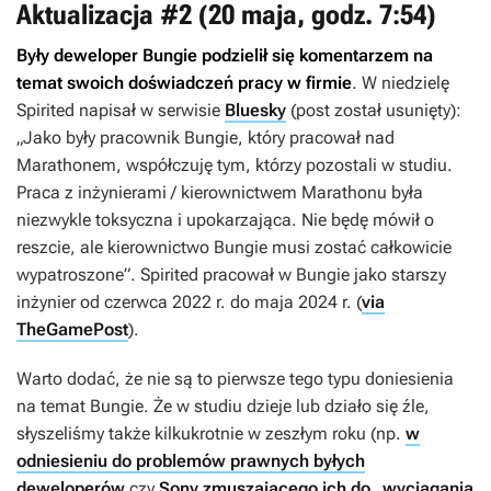
Aktualizacja #2 (20 maja, godz. 7:54)
Były deweloper Bungie podzielił się komentarzem na
temat swoich doświadczeń pracy w firmie
. W niedzielę
Spirited napisał w serwisie
Bluesky
(post został usunięty):
„Jako były pracownik Bungie, który pracował nad
Marathonem
, współczuję tym, którzy pozostali w studiu.
Praca z inżynierami / kierownictwem
Marathonu
była
niezwykle toksyczna i upokarzająca. Nie będę mówił o
reszcie, ale kierownictwo Bungie musi zostać całkowicie
wypatroszone”. Spirited pracował w Bungie jako starszy
inżynier od czerwca 2022 r. do maja 2024 r. (
via
TheGamePost
).
Warto dodać, że nie są to pierwsze tego typu doniesienia
na temat Bungie. Że w studiu dzieje lub działo się źle,
słyszeliśmy także kilkukrotnie w zeszłym roku (np.
w
odniesieniu do problemów prawnych byłych
deweloperów
czy
Sony zmuszającego ich do „wyciągania