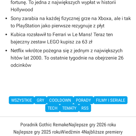
fortunę. To jedna z największych wypłat w historii
Hollywood
Sony zarabia na każdej fizycznej grze na Xboxa, ale i tak
to PlayStation jako pierwsze rezygnuje z płyt
Kubica rozsławił to Ferrari w Le Mans! Teraz ten
bajeczny zestaw LEGO kupisz za 63 zł
Netflix wkrótce pożegna się z jednym z największych
hitów lat 2000. To ostatnie tygodnie na obejrzenie 26
odcinków
WSZYSTKIE
GRY
COOLDOWN
PORADY
FILMY I SERIALE
TECH
TEMATY
RSS
Poradnik Gothic Remake
Najlepsze gry 2026 roku
Najlepsze gry 2025 roku
Wiedźmin 4
Najbliższe premiery