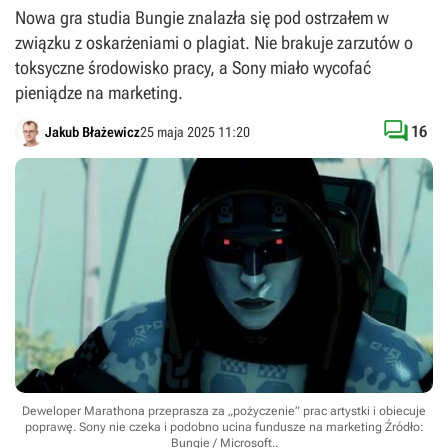
Nowa gra studia Bungie znalazła się pod ostrzałem w
związku z oskarżeniami o plagiat. Nie brakuje zarzutów o
toksyczne środowisko pracy, a Sony miało wycofać
pieniądze na marketing.

16
Jakub Błażewicz
25 maja 2025 11:20
Deweloper Marathona przeprasza za „pożyczenie” prac artystki i obiecuje
poprawę. Sony nie czeka i podobno ucina fundusze na marketing
Źródło:
Bungie / Microsoft.
.