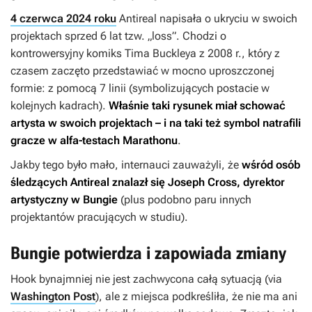
4 czerwca 2024 roku
Antireal napisała o ukryciu w swoich
projektach sprzed 6 lat tzw. „loss”. Chodzi o
kontrowersyjny komiks Tima Buckleya z 2008 r., który z
czasem zaczęto przedstawiać w mocno uproszczonej
formie: z pomocą 7 linii (symbolizujących postacie w
kolejnych kadrach).
Właśnie taki rysunek miał schować
artysta w swoich projektach – i na taki też symbol natrafili
gracze w alfa-testach
Marathonu
.
Jakby tego było mało, internauci zauważyli, że
wśród osób
śledzących Antireal znalazł się Joseph Cross, dyrektor
artystyczny w Bungie
(plus podobno paru innych
projektantów pracujących w studiu).
Bungie potwierdza i zapowiada zmiany
Hook bynajmniej nie jest zachwycona całą sytuacją (via
Washington Post
), ale z miejsca podkreśliła, że nie ma ani