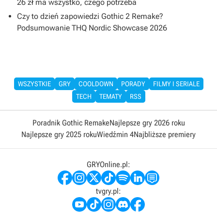
26 zł ma wszystko, czego potrzeba
Czy to dzień zapowiedzi Gothic 2 Remake?
Podsumowanie THQ Nordic Showcase 2026
WSZYSTKIE
GRY
COOLDOWN
PORADY
FILMY I SERIALE
TECH
TEMATY
RSS
Poradnik Gothic Remake
Najlepsze gry 2026 roku
Najlepsze gry 2025 roku
Wiedźmin 4
Najbliższe premiery
GRYOnline.pl:
tvgry.pl: