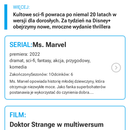
WIĘCEJ:
Kultowe sci-fi powraca po niemal 20 latach w
wersji dla dorosłych. Za tydzień na Disney+
obejrzymy nowe, mroczne wydanie thrillera
SERIAL:
Ms. Marvel
premiera: 2022
dramat, sci-fi, fantasy, akcja, przygodowy,

komedia
Zakończony
Sezonów: 1
Odcinków: 6
Ms. Marvel opowiada historię młodej dziewczyny, która
otrzymuje niezwykłe moce. Jako fanka superbohaterów
postanawia je wykorzystać do czynienia dobra.
Produkcja należy do gatunku komiksowych seriali akcji
science-fiction. Ms. Marvel jest wyprodukowanym dla
platformy Disney Plus serialem, stanowiącym część
FILM:
filmowego uniwersum Marvela (tzw. MCU). Główną
bohaterką jest Kamala Khan, szesnastoletnia
Doktor Strange w multiwersum
pakistańska dziewczyna mieszkająca w Jersey City –