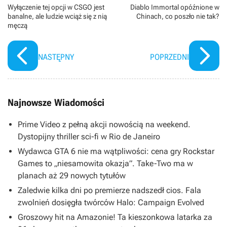
Wyłączenie tej opcji w CSGO jest
Diablo Immortal opóźnione w
Man: No Way Home, jak i serialami Loki oraz
banalne, ale ludzie wciąż się z nią
Chinach, co poszło nie tak?
WandaVision. Wśród pozostałych członków obsady
męczą
wyróżnić można m. in. Elizabeth Olsen, Benedicta
Wonga, Chiwetela Ejiofora czy Rachel McAdams.
NASTĘPNY
POPRZEDNI
Najnowsze Wiadomości
Prime Video z pełną akcji nowością na weekend.
Dystopijny thriller sci-fi w Rio de Janeiro
Wydawca GTA 6 nie ma wątpliwości: cena gry Rockstar
Games to „niesamowita okazja”. Take-Two ma w
planach aż 29 nowych tytułów
Zaledwie kilka dni po premierze nadszedł cios. Fala
zwolnień dosięgła twórców Halo: Campaign Evolved
Groszowy hit na Amazonie! Ta kieszonkowa latarka za