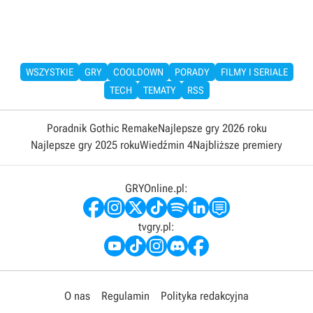
WSZYSTKIE
GRY
COOLDOWN
PORADY
FILMY I SERIALE
TECH
TEMATY
RSS
Poradnik Gothic Remake
Najlepsze gry 2026 roku
Najlepsze gry 2025 roku
Wiedźmin 4
Najbliższe premiery
GRYOnline.pl:
tvgry.pl:
O nas
Regulamin
Polityka redakcyjna