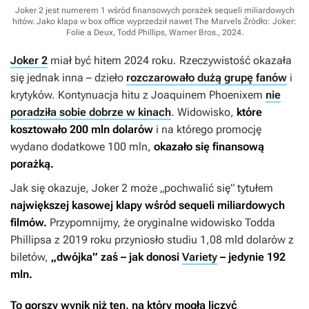
Joker 2 jest numerem 1 wśród finansowych porażek sequeli miliardowych
hitów. Jako klapa w box office wyprzedził nawet The Marvels
Źródło: Joker:
Folie a Deux, Todd Phillips, Warner Bros., 2024
.
Joker 2
miał być hitem 2024 roku. Rzeczywistość okazała
się jednak inna – dzieło
rozczarowało dużą grupę fanów
i
krytyków. Kontynuacja hitu z Joaquinem Phoenixem
nie
poradziła sobie dobrze w kinach
. Widowisko,
które
kosztowało 200 mln dolarów
i na którego promocję
wydano dodatkowe 100 mln,
okazało się finansową
porażką.
Jak się okazuje,
Joker 2
może „pochwalić się” tytułem
największej kasowej klapy wśród sequeli miliardowych
filmów.
Przypomnijmy, że oryginalne widowisko Todda
Phillipsa z 2019 roku przyniosło studiu 1,08 mld dolarów z
biletów,
„dwójka” zaś – jak donosi
Variety
– jedynie 192
mln.
To gorszy wynik niż ten, na który mogła liczyć