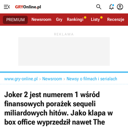




Newsroom
Gry
Rankingi
Listy
Recenzje
PREMIUM
www.gry-online.pl
Newsroom
Newsy o filmach i serialach


Joker 2 jest numerem 1 wśród
finansowych porażek sequeli
miliardowych hitów. Jako klapa w
box office wyprzedził nawet The