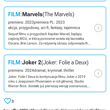
FILM:
Marvels
(The Marvels)
premiera: 2023
premiera PL: 2023

akcja, przygodowy, sci-fi, fantasy, tajemnica
Sequel filmu o przygodach Kapitan Marvel, będący
częścią MCU, w którą ponownie wciela się laureatka
Oscara, Brie Larson. Za reżyserię obrazu odpowiada Nia
DaCosta, zaś u boku Larson występują m.in. Zawe
Ashton, Teyonah Parris i Iman Vellani. Pełniąc swoje
obowiązki, Carol Danvers – Kapitan Marvel – trafia do
FILM:
Joker 2
(Joker: Folie a Deux)
rewolucjonisty Kree. Jej moce łączą się z mocami
superfanki Kamali Khan – Ms. Marvel – oraz z

premiera: 2024
dramat, kryminał, thriller
siostrzenicą Carol, obecnie astronautką S.A.B.E.R,
kapitan Monicą Rambeau. Teraz to niezgrane trio musi
Joker: Folie ŕ Deux to kontynuacja filmu Joker z 2019
dać prawdziwy popis i wspólnie uratować świat jako
roku z Joaquinem Phoenixem w roli głównej. Studio
„The Marvels”.
Warner Bros. dostało już pierwszą wersję scenariusza, a
prace nad filmem zostały rozpoczęte. Zdjęcia mają
ruszyć w 2023 roku, jednak wszelkie dokładniejsze

informacje są na ten moment trzymane w tajemnicy.
3
Joker 2 ma pojawić się w kinach najwcześniej w 2024
roku, a w tytułowej roli ponownie zobaczymy Joaquina