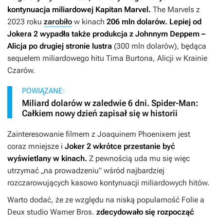
kontynuacja miliardowej
Kapitan Marvel
.
The Marvels z
2023 roku
zarobiło
w kinach
206 mln dolarów. Lepiej od
Jokera 2
wypadła także produkcja z Johnnym Deppem –
Alicja po drugiej stronie lustra
(300 mln dolarów), będąca
sequelem miliardowego hitu Tima Burtona,
Alicji w Krainie
Czarów.
POWIĄZANE:
Miliard dolarów w zaledwie 6 dni. Spider-Man:
Całkiem nowy dzień zapisał się w historii
Zainteresowanie filmem z Joaquinem Phoenixem jest
coraz mniejsze i
Joker
2
wkrótce przestanie być
wyświetlany w kinach.
Z pewnością uda mu się więc
utrzymać „na prowadzeniu” wśród najbardziej
rozczarowujących kasowo kontynuacji miliardowych hitów.
Warto dodać, że ze względu na niską popularność
Folie a
Deux
studio Warner Bros.
zdecydowało się rozpocząć