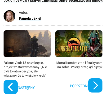
box office
MCU / Marvel Cinematic Universe
ciekawostki filmowe
Phoenixa, któremu partnerować będzie Lady Gaga jako
Harley Quinn.
Autor:
Pamela Jakiel
Fallout: Vault 13 na zakręcie,
Mortal Kombat zrobił fatality sam
projekt został zawieszony. „Nie
na sobie. Wilczy przegląd bijatyk
była to łatwa decyzja, ale
wierzymy, że to właściwy krok”
POPRZEDNI
NASTĘPNY