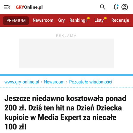




Newsroom
Gry
Rankingi
Listy
Recenzje
PREMIUM
www.gry-online.pl
Newsroom
Pozostałe wiadomości


Jeszcze niedawno kosztowała ponad
200 zł. Dziś ten hit na Dzień Dziecka
kupicie w Media Expert za niecałe
100 zł!