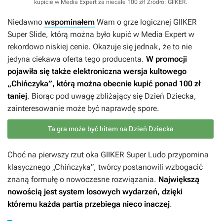
kupicie w Media Expert za niecałe 100 zł!
Źródło: GIIKER
.
Niedawno
wspominałem
Wam o grze logicznej GIIKER
Super Slide, którą można było kupić w Media Expert w
rekordowo niskiej cenie. Okazuje się jednak, że to nie
jedyna ciekawa oferta tego producenta.
W promocji
pojawiła się także elektroniczna wersja kultowego
„Chińczyka”, którą można obecnie kupić ponad 100 zł
taniej
. Biorąc pod uwagę zbliżający się Dzień Dziecka,
zainteresowanie może być naprawdę spore.
Ta gra może być hitem na Dzień Dziecka
Choć na pierwszy rzut oka GIIKER Super Ludo przypomina
klasycznego „Chińczyka”, twórcy postanowili wzbogacić
znaną formułę o nowoczesne rozwiązania.
Największą
nowością jest system losowych wydarzeń, dzięki
któremu każda partia przebiega nieco inaczej
.