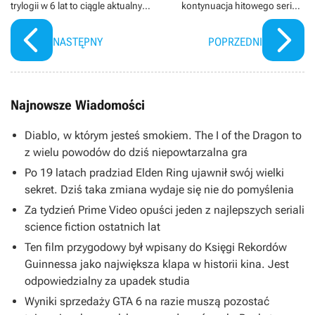
trylogii w 6 lat to ciągle aktualny
kontynuacja hitowego serialu
plan
kryminalnego polecana przez
niemal 100% widzów
NASTĘPNY
POPRZEDNI
Najnowsze Wiadomości
Diablo, w którym jesteś smokiem. The I of the Dragon to
z wielu powodów do dziś niepowtarzalna gra
Po 19 latach pradziad Elden Ring ujawnił swój wielki
sekret. Dziś taka zmiana wydaje się nie do pomyślenia
Za tydzień Prime Video opuści jeden z najlepszych seriali
science fiction ostatnich lat
Ten film przygodowy był wpisany do Księgi Rekordów
Guinnessa jako największa klapa w historii kina. Jest
odpowiedzialny za upadek studia
Wyniki sprzedaży GTA 6 na razie muszą pozostać