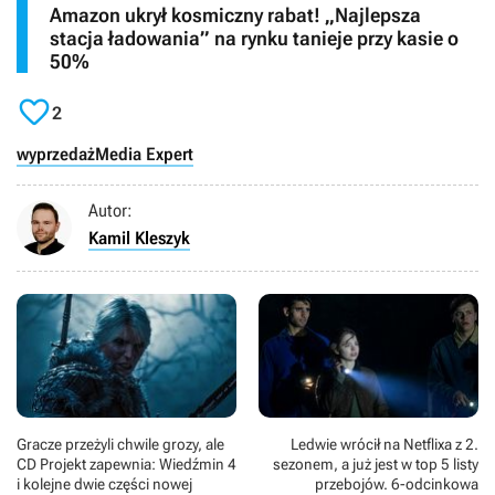
Amazon ukrył kosmiczny rabat! „Najlepsza
stacja ładowania” na rynku tanieje przy kasie o
50%

2
wyprzedaż
Media Expert
Autor:
Kamil Kleszyk
Gracze przeżyli chwile grozy, ale
Ledwie wrócił na Netflixa z 2.
CD Projekt zapewnia: Wiedźmin 4
sezonem, a już jest w top 5 listy
i kolejne dwie części nowej
przebojów. 6-odcinkowa