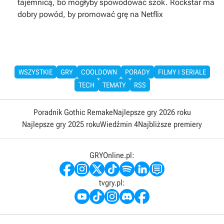
tajemnicą, bo mogłyby spowodować szok. Rockstar ma
dobry powód, by promować grę na Netflix
WSZYSTKIE
GRY
COOLDOWN
PORADY
FILMY I SERIALE
TECH
TEMATY
RSS
Poradnik Gothic Remake
Najlepsze gry 2026 roku
Najlepsze gry 2025 roku
Wiedźmin 4
Najbliższe premiery
GRYOnline.pl:
tvgry.pl: