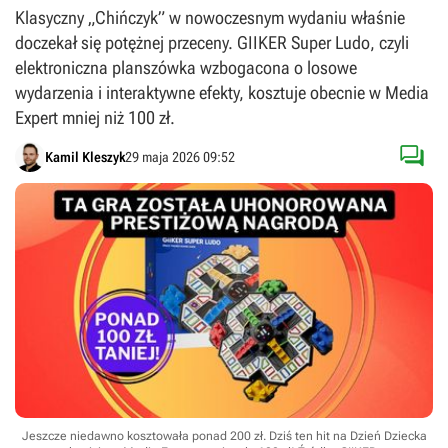
Klasyczny „Chińczyk” w nowoczesnym wydaniu właśnie
doczekał się potężnej przeceny. GIIKER Super Ludo, czyli
elektroniczna planszówka wzbogacona o losowe
wydarzenia i interaktywne efekty, kosztuje obecnie w Media
Expert mniej niż 100 zł.

Kamil Kleszyk
29 maja 2026 09:52
Jeszcze niedawno kosztowała ponad 200 zł. Dziś ten hit na Dzień Dziecka