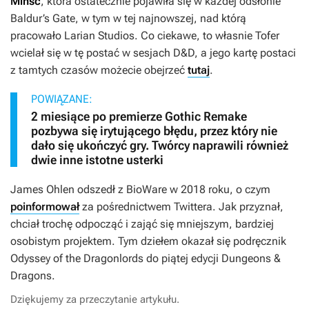
Minsc
, która ostatecznie pojawiła się w każdej odsłonie
Baldur’s Gate
, w tym w tej najnowszej, nad którą
pracowało Larian Studios. Co ciekawe, to własnie Tofer
wcielał się w tę postać w sesjach D&D, a jego kartę postaci
z tamtych czasów możecie obejrzeć
tutaj
.
POWIĄZANE:
2 miesiące po premierze Gothic Remake
pozbywa się irytującego błędu, przez który nie
dało się ukończyć gry. Twórcy naprawili również
dwie inne istotne usterki
James Ohlen odszedł z BioWare w 2018 roku, o czym
poinformował
za pośrednictwem Twittera. Jak przyznał,
chciał trochę odpocząć i zająć się mniejszym, bardziej
osobistym projektem. Tym dziełem okazał się podręcznik
Odyssey of the Dragonlords
do piątej edycji
Dungeons &
Dragons
.
Dziękujemy za przeczytanie artykułu.