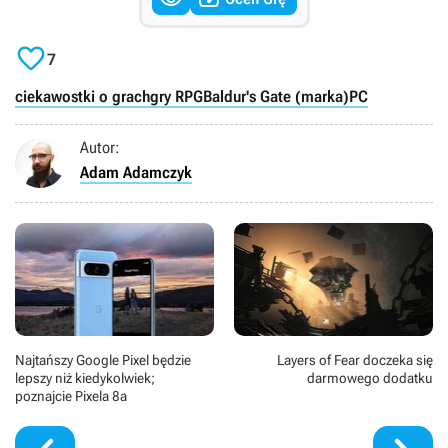

7
ciekawostki o grach
gry RPG
Baldur's Gate (marka)
PC
Autor:
Adam Adamczyk
Najtańszy Google Pixel będzie
Layers of Fear doczeka się
lepszy niż kiedykolwiek;
darmowego dodatku
poznajcie Pixela 8a