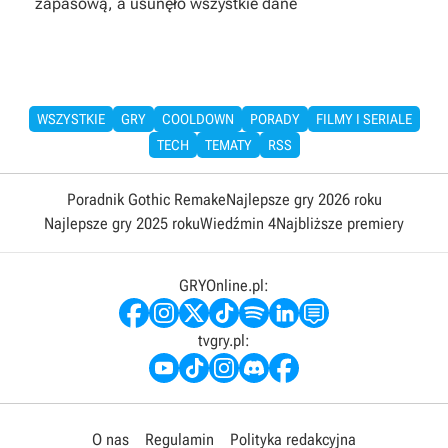
zapasową, a usunęło wszystkie dane
WSZYSTKIE
GRY
COOLDOWN
PORADY
FILMY I SERIALE
TECH
TEMATY
RSS
Poradnik Gothic Remake
Najlepsze gry 2026 roku
Najlepsze gry 2025 roku
Wiedźmin 4
Najbliższe premiery
GRYOnline.pl:
tvgry.pl:
O nas
Regulamin
Polityka redakcyjna