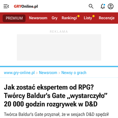




Newsroom
Gry
Rankingi
Listy
Recenzje
PREMIUM
www.gry-online.pl
Newsroom
Newsy o grach


Jak zostać ekspertem od RPG?
Twórcy Baldur's Gate „wystarczyło”
20 000 godzin rozgrywek w D&D
Twórca Baldur's Gate przyznał, że w sesjach D&D spędził