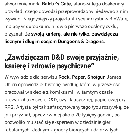
stworzenie marki
Baldur’s Gate
, stanowi tego doskonały
przykład, czego dowodzi przeprowadzony niedawno z nim
wywiad. Niegdysiejszy projektant i scenarzysta w BioWare,
mający w dorobku m.in. dwie pierwsze odsłony cyklu,
przyznał, że
swoją karierę, ale nie tylko, zawdzięcza
licznym i długim sesjom Dungeons & Dragons
.
„Zawdzięczam D&D swoje przyjaźnie,
karierę i zdrowie psychiczne”
W wywiadzie dla serwisu
Rock, Paper, Shotgun
James
Ohlen opowiedział historię, według której w przeszłości
pracował w sklepie z komiksami i w tamtym czasie
prowadził trzy sesje D&D, czyli klasycznej, papierowej gry
RPG. Artysta był tak zafascynowany tego typu rozrywką, że
jak przyznał, spędził w niej około 20 tysięcy godzin, co
pozwoliło mu stać się ekspertem w dziedzinie gier
fabularnych. Jednym z graczy biorących udział w tych