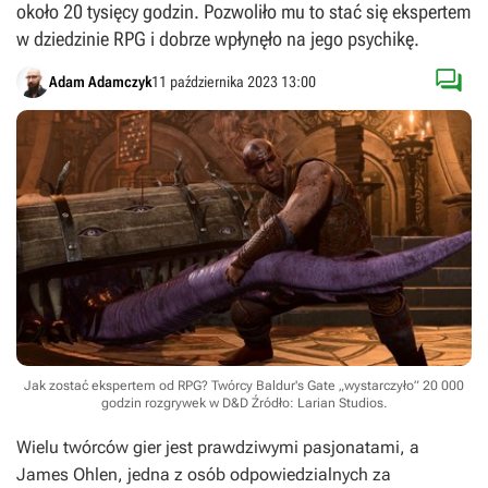
około 20 tysięcy godzin. Pozwoliło mu to stać się ekspertem
w dziedzinie RPG i dobrze wpłynęło na jego psychikę.

Adam Adamczyk
11 października 2023 13:00
Jak zostać ekspertem od RPG? Twórcy Baldur's Gate „wystarczyło” 20 000
godzin rozgrywek w D&D
Źródło: Larian Studios
.
Wielu twórców gier jest prawdziwymi pasjonatami, a
James Ohlen, jedna z osób odpowiedzialnych za