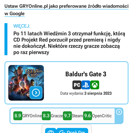
Ustaw GRYOnline.pl jako preferowane źródło wiadomości
w Google
WIĘCEJ:
Po 11 latach Wiedźmin 3 otrzymał funkcję, którą
CD Projekt Red porzucił przed premierą i nigdy
nie dokończył. Niektóre rzeczy gracze zobaczą
po raz pierwszy
Baldur's Gate 3

Data wydania:
3 sierpnia 2023

8.9
8.3
9.7
9.6
GRYOnline
Gracze
Steam
OpenCritic


Oceń Grę