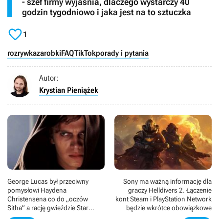
- szef firmy wyjaśnia, dlaczego wystarczy 40
godzin tygodniowo i jaka jest na to sztuczka

1
rozrywka
zarobki
FAQ
TikTok
porady i pytania
Autor:
Krystian Pieniążek
George Lucas był przeciwny
Sony ma ważną informację dla
pomysłowi Haydena
graczy Helldivers 2. Łączenie
Christensena co do „oczów
kont Steam i PlayStation Network
Sitha” a rację gwieździe Star
będzie wkrótce obowiązkowe
Wars przyznał dopiero po kilku