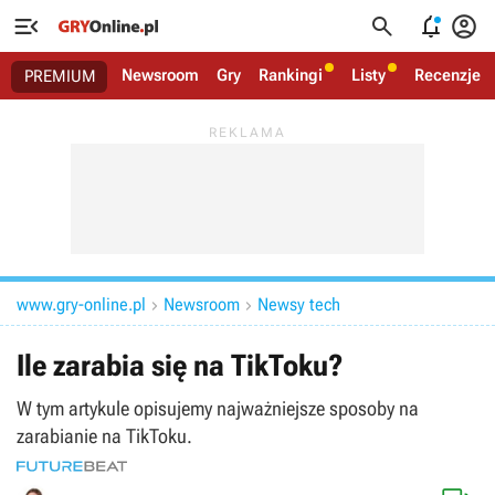




Newsroom
Gry
Rankingi
Listy
Recenzje
PREMIUM
www.gry-online.pl
Newsroom
Newsy tech


Ile zarabia się na TikToku?
W tym artykule opisujemy najważniejsze sposoby na
zarabianie na TikToku.