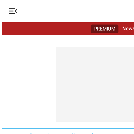

New
PREMIUM