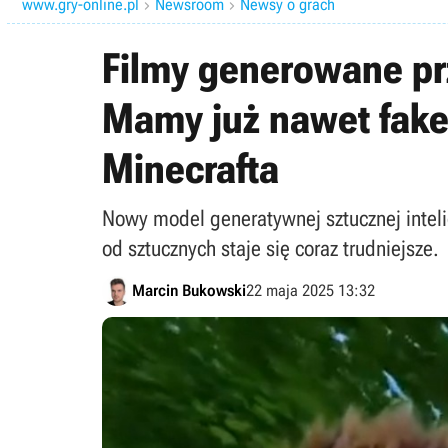
www.gry-online.pl
Newsroom
Newsy o grach


Filmy generowane prz
Mamy już nawet fake'
Minecrafta
Nowy model generatywnej sztucznej inteli
od sztucznych staje się coraz trudniejsze.
Marcin Bukowski
22 maja 2025 13:32