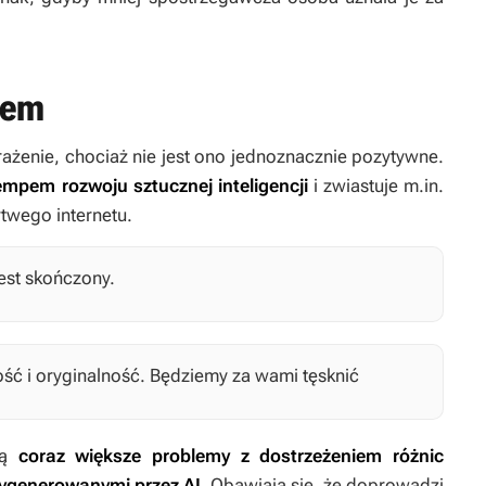
iem
rażenie, chociaż nie jest ono jednoznacznie pozytywne.
mpem rozwoju sztucznej inteligencji
i zwiastuje m.in.
twego internetu.
jest skończony.
ć i oryginalność. Będziemy za wami tęsknić
ją
coraz większe problemy z dostrzeżeniem różnic
ygenerowanymi przez AI.
Obawiają się, że doprowadzi