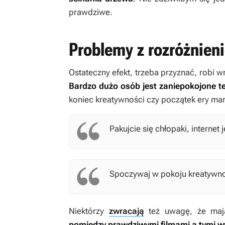
prawdziwe.
Problemy z rozróżnien
Ostateczny efekt, trzeba przyznać, robi w
Bardzo dużo osób jest zaniepokojone te
koniec kreatywności czy początek ery mar
Pakujcie się chłopaki, internet 
Spoczywaj w pokoju kreatywnoś
Niektórzy
zwracają
też uwagę, że ma
pomiędzy prawdziwymi filmami a tymi w