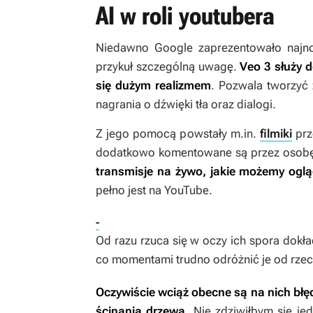
AI w roli youtubera
Niedawno Google zaprezentowało najnows
przykuł szczególną uwagę.
Veo 3 służy 
się dużym realizmem
. Pozwala tworzyć 
nagrania o dźwięki tła oraz dialogi.
Z jego pomocą powstały m.in.
filmiki
prz
dodatkowo komentowane są przez osobę
transmisje na żywo, jakie możemy ogląda
pełno jest na YouTube.
-
Od razu rzuca się w oczy ich spora dokł
co momentami trudno odróżnić je od rzec
Oczywiście wciąż obecne są na nich błę
ścinania drzewa
. Nie zdziwiłbym się j