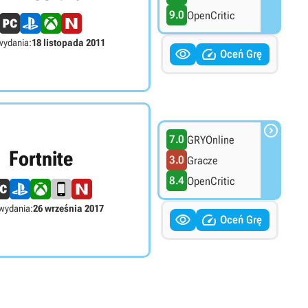
9.0
OpenCritic
wydania:
18 listopada 2011


Oceń Grę

7.0
GRYOnline
Fortnite
3.0
Gracze
8.4
OpenCritic
wydania:
26 września 2017


Oceń Grę