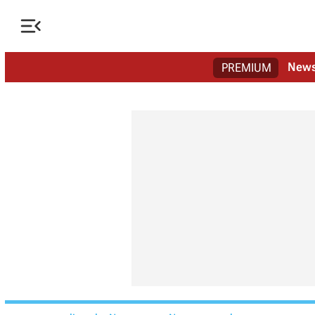

New
PREMIUM