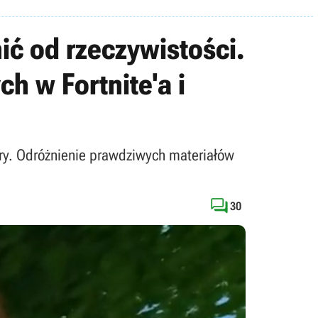
ić od rzeczywistości.
h w Fortnite'a i
gry. Odróżnienie prawdziwych materiałów

30