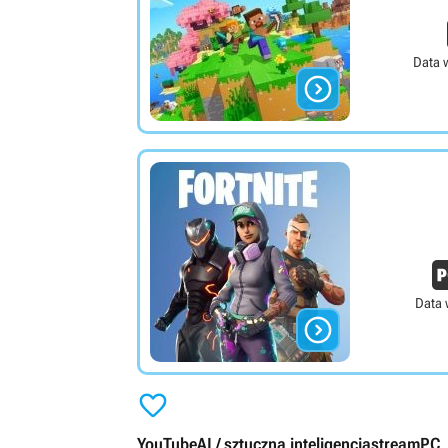
Data 

Data 


YouTube
AI / sztuczna inteligencja
stream
PC