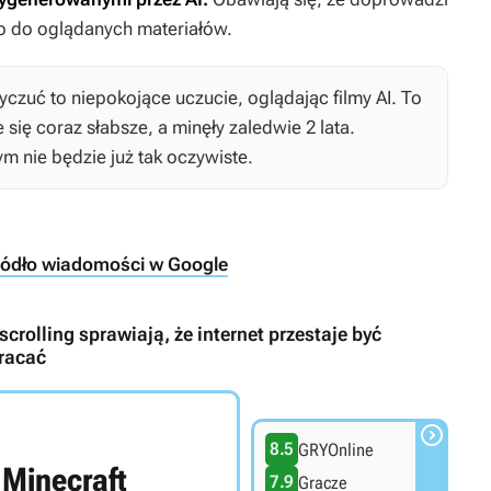
co do oglądanych materiałów.
yczuć to niepokojące uczucie, oglądając filmy AI. To
e się coraz słabsze, a minęły zaledwie 2 lata.
m nie będzie już tak oczywiste.
ródło wiadomości w Google
crolling sprawiają, że internet przestaje być
wracać

8.5
GRYOnline
Minecraft
7.9
Gracze