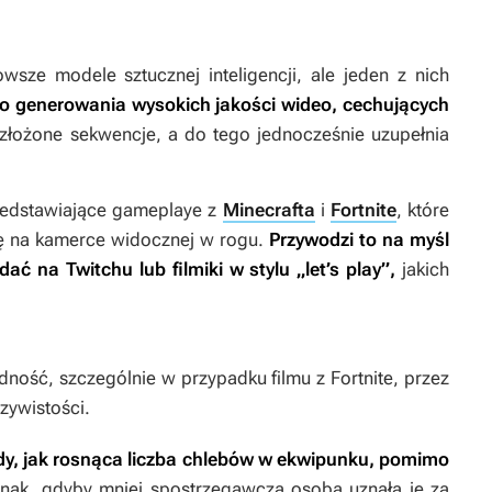
ze modele sztucznej inteligencji, ale jeden z nich
do generowania wysokich jakości wideo, cechujących
złożone sekwencje, a do tego jednocześnie uzupełnia
edstawiające gameplaye z
Minecrafta
i
Fortnite
, które
 na kamerce widocznej w rogu.
Przywodzi to na myśl
ć na Twitchu lub filmiki w stylu „let’s play”,
jakich
adność, szczególnie w przypadku filmu z
Fortnite
, przez
zywistości.
dy, jak rosnąca liczba chlebów w ekwipunku, pomimo
ednak, gdyby mniej spostrzegawcza osoba uznała je za