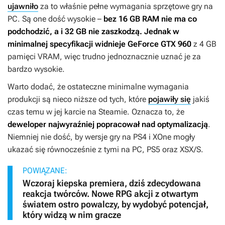
ujawniło
za to właśnie pełne wymagania sprzętowe gry na
PC. Są one dość wysokie –
bez 16 GB RAM nie ma co
podchodzić, a i 32 GB nie zaszkodzą. Jednak w
minimalnej specyfikacji widnieje GeForce GTX 960
z 4 GB
pamięci VRAM, więc trudno jednoznacznie uznać je za
bardzo wysokie.
Warto dodać, że ostateczne minimalne wymagania
produkcji są nieco niższe od tych, które
pojawiły się
jakiś
czas temu w jej karcie na Steamie. Oznacza to, że
deweloper najwyraźniej popracował nad optymalizacją
.
Niemniej nie dość, by wersje gry na PS4 i XOne mogły
ukazać się równocześnie z tymi na PC, PS5 oraz XSX/S.
POWIĄZANE:
Wczoraj kiepska premiera, dziś zdecydowana
reakcja twórców. Nowe RPG akcji z otwartym
światem ostro powalczy, by wydobyć potencjał,
który widzą w nim gracze