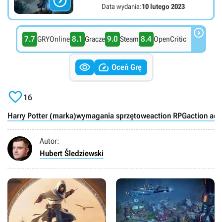

Data wydania:
10 lutego 2023

7.7
8.1
9.0
8.4
GRYOnline
Gracze
Steam
OpenCritic


Oceń Grę

16
Harry Potter (marka)
wymagania sprzętowe
action RPG
action adv
Autor:
Hubert Śledziewski