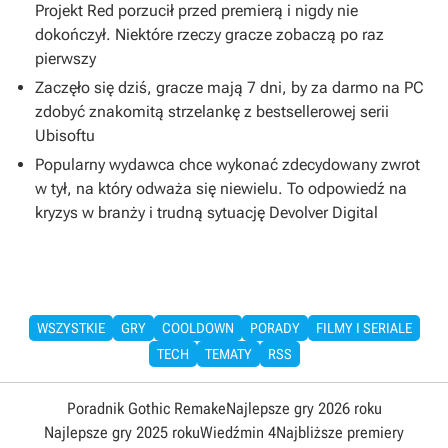
Projekt Red porzucił przed premierą i nigdy nie
dokończył. Niektóre rzeczy gracze zobaczą po raz
pierwszy
Zaczęło się dziś, gracze mają 7 dni, by za darmo na PC
zdobyć znakomitą strzelankę z bestsellerowej serii
Ubisoftu
Popularny wydawca chce wykonać zdecydowany zwrot
w tył, na który odważa się niewielu. To odpowiedź na
kryzys w branży i trudną sytuację Devolver Digital
WSZYSTKIE
GRY
COOLDOWN
PORADY
FILMY I SERIALE
TECH
TEMATY
RSS
Poradnik Gothic Remake
Najlepsze gry 2026 roku
Najlepsze gry 2025 roku
Wiedźmin 4
Najbliższe premiery