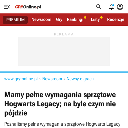




Newsroom
Gry
Rankingi
Listy
Recenzje
PREMIUM
www.gry-online.pl
Newsroom
Newsy o grach


Mamy pełne wymagania sprzętowe
Hogwarts Legacy; na byle czym nie
pójdzie
Poznaliśmy pełne wymagania sprzętowe Hogwarts Legacy