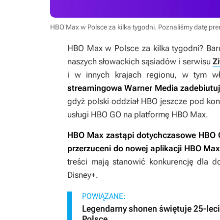
HBO Max w Polsce za kilka tygodni. Poznaliśmy datę pr
HBO Max w Polsce za kilka tygodni? Ba
naszych słowackich sąsiadów i serwisu
Z
i w innych krajach regionu, w tym w
streamingowa Warner Media zadebiutuj
gdyż polski oddział HBO jeszcze pod ko
usługi HBO GO na platformę HBO Max.
HBO Max zastąpi dotychczasowe HBO GO
przerzuceni do nowej aplikacji HBO Ma
treści mają stanowić konkurencję dla 
Disney+.
POWIĄZANE:
Legendarny shonen świętuje 25-lec
Polsce