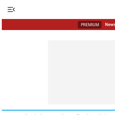

New
PREMIUM