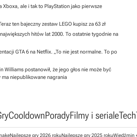
 Xboxa, ale i tak to PlayStation jako pierwsze
 Teraz ten bajeczny zestaw LEGO kupisz za 63 zł
największych hitów lat 2000. To ostatnie tygodnie na
ntacji GTA 6 na Netflix. „To nie jest normalne. To po
in Williams postanowił, że jego głos nie może być
y ma niepublikowane nagrania
Gry
Cooldown
Porady
Filmy i seriale
Tech
emake
Najlepsze gry 2026 roku
Najlepsze gry 2025 roku
Wiedźmin 