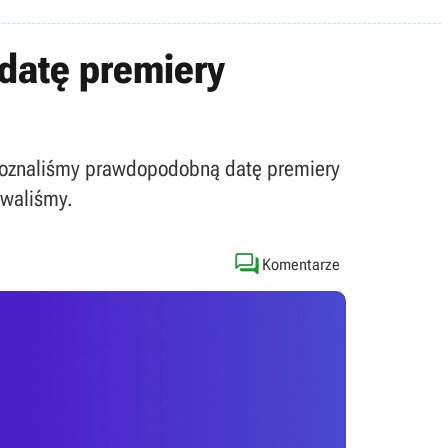
 datę premiery
e poznaliśmy prawdopodobną datę premiery
ewaliśmy.

Komentarze