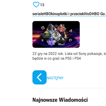

13
seriale
HBO
kino
plotki i przecieki
VoD
HBO Go 
22 gry na 2022 rok. Lista od Sony pokazuje, ż
będzie w co grać na PS5 i PS4
NASTĘPNY
Najnowsze Wiadomości