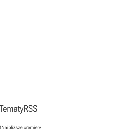
Tematy
RSS
4
Najbliższe premiery