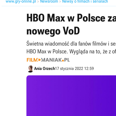
www.gry-online.pl
Newsroom
Newsy o filmach i serialach


HBO Max w Polsce za 
nowego VoD
Świetna wiadomość dla fanów filmów i ser
HBO Max w Polsce. Wygląda na to, że z of
Ania Orzech
17 stycznia 2022 12:59