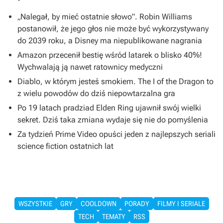
„Nalegał, by mieć ostatnie słowo”. Robin Williams
postanowił, że jego głos nie może być wykorzystywany
do 2039 roku, a Disney ma niepublikowane nagrania
Amazon przecenił bestię wśród latarek o blisko 40%!
Wychwalają ją nawet ratownicy medyczni
Diablo, w którym jesteś smokiem. The I of the Dragon to
z wielu powodów do dziś niepowtarzalna gra
Po 19 latach pradziad Elden Ring ujawnił swój wielki
sekret. Dziś taka zmiana wydaje się nie do pomyślenia
Za tydzień Prime Video opuści jeden z najlepszych seriali
science fiction ostatnich lat
WSZYSTKIE
GRY
COOLDOWN
PORADY
FILMY I SERIALE
TECH
TEMATY
RSS