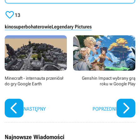
że zmienia się on w Toksycznego Mściciela, który ma
nadludzkie rozmiary i siłę i stawia czoła dręczycielom i

korupcji.
13
kino
superbohaterowie
Legendary Pictures
Minecraft - internauta przeniósł
Genshin Impact wybrany grą
do gry Google Earth
roku w Google Play
NASTĘPNY
POPRZEDNI
Najnowsze Wiadomości