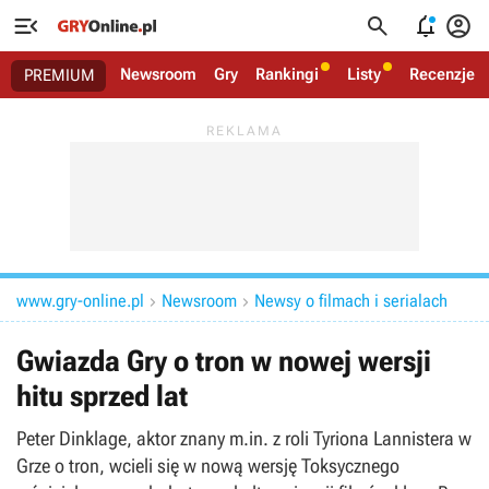




Newsroom
Gry
Rankingi
Listy
Recenzje
PREMIUM
www.gry-online.pl
Newsroom
Newsy o filmach i serialach


Gwiazda Gry o tron w nowej wersji
hitu sprzed lat
Peter Dinklage, aktor znany m.in. z roli Tyriona Lannistera w
Grze o tron, wcieli się w nową wersję Toksycznego