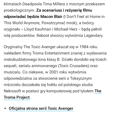
klimatach
Deadpoola
Tima Millera z mocnym przekazem
proekologicznym.
Za scenariusz i reżyserię filmu
odpowiadać będzie Macon Blair
(
I Don't Feel at Home in
This World Anymore
,
Powstrzymać mrok
), a twórcy
oryginału – Lloyd Kaufman i Michael Herz – będą pełnili
rolę producentów. Reboot stworzy wytwórnia Legendary.
Oryginalny
The Toxic Avenger
ukazał się w 1984 roku
nakładem firmy Troma Entertainment znanej z wydawania
niskobudżetowego kina klasy B. Dzieło dorobiło się trzech
sequeli, serialu animowanego (
Toxic Crusaders
) oraz
musicalu. Co ciekawe, w 2001 roku wytwórnia
odpowiedzialna za stworzenie serii o
Toksycznym
mścicielu
doczekała się hołdu od polskiego studia
Nekrosoft w postaci gry komputerowej pod tytułem
The
Troma Project
.
Oficjalna strona serii Toxic Avenger