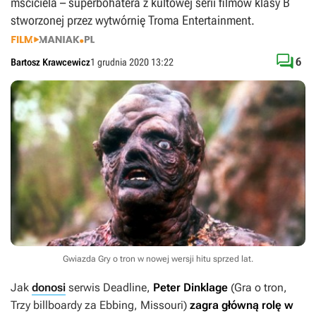
mściciela – superbohatera z kultowej serii filmów klasy B
stworzonej przez wytwórnię Troma Entertainment.

6
Bartosz Krawcewicz
1 grudnia 2020 13:22
Gwiazda Gry o tron w nowej wersji hitu sprzed lat.
Jak
donosi
serwis Deadline,
Peter Dinklage
(
Gra o tron
,
Trzy billboardy za Ebbing, Missouri
)
zagra główną rolę w