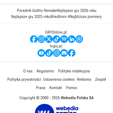
Poradnik Gothic Remake
Najlepsze gry 2026 roku
Najlepsze gry 2025 roku
Wiedźmin 4
Najbliższe premiery
GRYOnline.pl:
tvgry.pl:
O nas
Regulamin
Polityka redakcyjna
Polityka prywatności
Ustawienia cookies
Reklama
Zespół
Praca
Kontakt
Pomoc
Copyright © 2000 -
2026
Webedia Polska SA