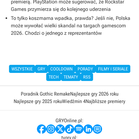
premierą. PlayStation może sugerować, że Rockstar
Games przymierza się do kolejnego uderzenia
To tylko koszmarna wpadka, prawda? Jeśli nie, Polska
może wywołać wielki skandal na targach gamescom
2026. Chodzi o jednego z reprezentantów
WSZYSTKIE
GRY
COOLDOWN
PORADY
FILMY I SERIALE
TECH
TEMATY
RSS
Poradnik Gothic Remake
Najlepsze gry 2026 roku
Najlepsze gry 2025 roku
Wiedźmin 4
Najbliższe premiery
GRYOnline.pl:
tvgry.pl: