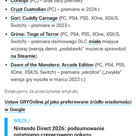
Coreupt
(PC) – brak daty premiery
Crypt Custodian
(PC) – premiera w 2024 r.
Gori: Cuddly Carnage
(PC, PS4, PS5, XOne, XSX/S,
Switch) – premiera w 2023 r.
Grime: Tinge of Terror
(PC, PS4, PS5, XOne, XSX/S,
Switch) – premiera darmowego DLC
miała
miejsce
wczoraj (wersję demo „podstawki” możecie sprawdzić
na Steamie
)
Dawn of the Monsters: Arcade Edition
(PC, PS4, PS5,
XOne, XSX/S, Switch) – premiera „wkrótce” („zwykła”
wersja gry wyszła w marcu 2022 r.)
Dziękujemy za przeczytanie artykułu.
Ustaw GRYOnline.pl jako preferowane źródło wiadomości
w Google
WIĘCEJ:
Nintendo Direct 2026: podsumowanie
ostatniego czerwcowego pokazu