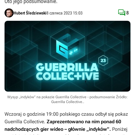
Oto jego podsumowanie.

8
Hubert Śledziewski
8 czerwca 2023 15:03
Wysyp „indyków” na pokazie Guerrilla Collective - podsumowanie
Źródło:
Guerrilla Collective.
.
Wczoraj o godzinie 19:00 polskiego czasu odbył się pokaz
Guerrilla Collective.
Zaprezentowano na nim ponad 60
nadchodzących gier wideo – głównie „indyków”.
Poniżej