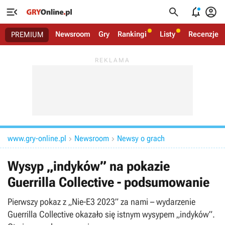




Newsroom
Gry
Rankingi
Listy
Recenzje
PREMIUM
www.gry-online.pl
Newsroom
Newsy o grach


Wysyp „indyków” na pokazie
Guerrilla Collective - podsumowanie
Pierwszy pokaz z „Nie-E3 2023” za nami – wydarzenie
Guerrilla Collective okazało się istnym wysypem „indyków”.