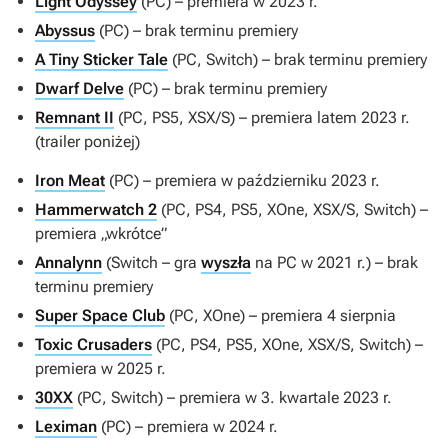
Light Odyssey
(PC) – premiera w 2023 r.
Abyssus
(PC) – brak terminu premiery
A Tiny Sticker Tale
(PC, Switch) – brak terminu premiery
Dwarf Delve
(PC) – brak terminu premiery
Remnant II
(PC, PS5, XSX/S) – premiera latem 2023 r.
(trailer poniżej)
Iron Meat
(PC) – premiera w październiku 2023 r.
Hammerwatch 2
(PC, PS4, PS5, XOne, XSX/S, Switch) –
premiera „wkrótce”
Annalynn
(Switch – gra
wyszła
na PC w 2021 r.) – brak
terminu premiery
Super Space Club
(PC, XOne) – premiera 4 sierpnia
Toxic Crusaders
(PC, PS4, PS5, XOne, XSX/S, Switch) –
premiera w 2025 r.
30XX
(PC, Switch) – premiera w 3. kwartale 2023 r.
Leximan
(PC) – premiera w 2024 r.