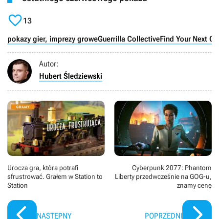

13
pokazy gier, imprezy growe
Guerrilla Collective
Find Your Next G
Autor:
Hubert Śledziewski
Urocza gra, która potrafi
Cyberpunk 2077: Phantom
sfrustrować. Grałem w Station to
Liberty przedwcześnie na GOG-u,
Station
znamy cenę
NASTĘPNY
POPRZEDNI