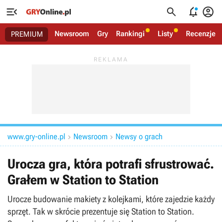




Newsroom
Gry
Rankingi
Listy
Recenzje
PREMIUM
www.gry-online.pl
Newsroom
Newsy o grach


Urocza gra, która potrafi sfrustrować.
Grałem w Station to Station
Urocze budowanie makiety z kolejkami, które zajedzie każdy
sprzęt. Tak w skrócie prezentuje się Station to Station.