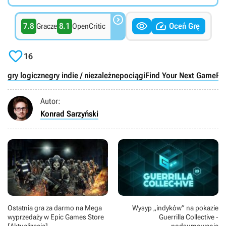



7.8
8.1
Oceń Grę
Gracze
OpenCritic

16
gry logiczne
gry indie / niezależne
pociągi
Find Your Next Game
PC
Autor:
Konrad Sarzyński
Ostatnia gra za darmo na Mega
Wysyp „indyków” na pokazie
wyprzedaży w Epic Games Store
Guerrilla Collective -