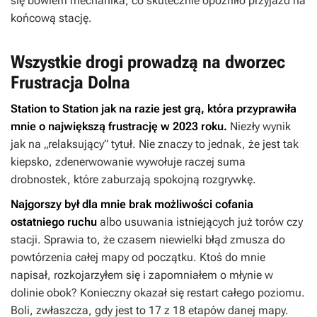
się bowiem mechanika, co skutecznie opóźniło przyjazd na
końcową stację.
Wszystkie drogi prowadzą na dworzec
Frustracja Dolna
Station to Station
jak na razie jest grą, która przyprawiła
mnie o największą frustrację w 2023 roku.
Niezły wynik
jak na „relaksujący” tytuł. Nie znaczy to jednak, że jest tak
kiepsko, zdenerwowanie wywołuje raczej suma
drobnostek, które zaburzają spokojną rozgrywkę.
Najgorszy był dla mnie brak możliwości cofania
ostatniego ruchu
albo usuwania istniejących już torów czy
stacji. Sprawia to, że czasem niewielki błąd zmusza do
powtórzenia całej mapy od początku. Ktoś do mnie
napisał, rozkojarzyłem się i zapomniałem o młynie w
dolinie obok? Konieczny okazał się restart całego poziomu.
Boli, zwłaszcza, gdy jest to 17 z 18 etapów danej mapy.