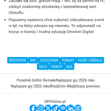
Zaczęło się dziś, gracze mają 7 dni, by za darmo na PC
zdobyć znakomitą strzelankę z bestsellerowej serii
Ubisoftu
Popularny wydawca chce wykonać zdecydowany zwrot
w tył, na który odważa się niewielu. To odpowiedź na
kryzys w branży i trudną sytuację Devolver Digital
WSZYSTKIE
GRY
COOLDOWN
PORADY
FILMY I SERIALE
TECH
TEMATY
RSS
Poradnik Gothic Remake
Najlepsze gry 2026 roku
Najlepsze gry 2025 roku
Wiedźmin 4
Najbliższe premiery
GRYOnline.pl: