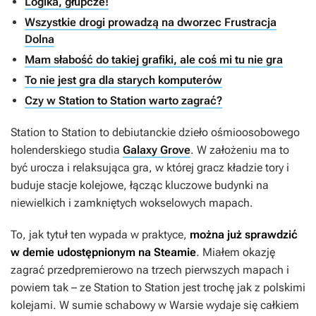
Logika, głupcze!
Wszystkie drogi prowadzą na dworzec Frustracja
Dolna
Mam słabość do takiej grafiki, ale coś mi tu nie gra
To nie jest gra dla starych komputerów
Czy w Station to Station warto zagrać?
Station to Station
to debiutanckie dzieło ośmioosobowego
holenderskiego studia
Galaxy Grove
. W założeniu ma to
być urocza i relaksująca gra, w której gracz kładzie tory i
buduje stacje kolejowe, łącząc kluczowe budynki na
niewielkich i zamkniętych wokselowych mapach.
To, jak tytuł ten wypada w praktyce,
można już sprawdzić
w demie udostępnionym na Steamie
. Miałem okazję
zagrać przedpremierowo na trzech pierwszych mapach i
powiem tak – ze
Station to Station
jest trochę jak z polskimi
kolejami. W sumie schabowy w Warsie wydaje się całkiem