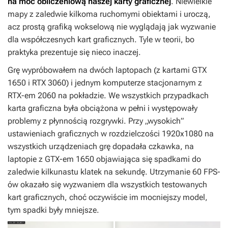
na moc obliczeniową naszej karty graficznej
. Niewielkie
mapy z zaledwie kilkoma ruchomymi obiektami i uroczą,
acz prostą grafiką wokselową nie wyglądają jak wyzwanie
dla współczesnych kart graficznych. Tyle w teorii, bo
praktyka prezentuje się nieco inaczej.
Grę wypróbowałem na dwóch laptopach (z kartami GTX
1650 i RTX 3060) i jednym komputerze stacjonarnym z
RTX-em 2060 na pokładzie. We wszystkich przypadkach
karta graficzna była obciążona w pełni i występowały
problemy z płynnością rozgrywki. Przy „wysokich”
ustawieniach graficznych w rozdzielczości 1920x1080 na
wszystkich urządzeniach grę dopadała czkawka, na
laptopie z GTX-em 1650 objawiająca się spadkami do
zaledwie kilkunastu klatek na sekundę. Utrzymanie 60 FPS-
ów okazało się wyzwaniem dla wszystkich testowanych
kart graficznych, choć oczywiście im mocniejszy model,
tym spadki były mniejsze.