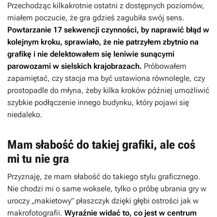
Przechodząc kilkakrotnie ostatni z dostępnych poziomów,
miałem poczucie, że gra gdzieś zagubiła swój sens.
Powtarzanie 17 sekwencji czynności, by naprawić błąd w
kolejnym kroku, sprawiało, że nie patrzyłem zbytnio na
grafikę i nie delektowałem się leniwie sunącymi
parowozami w sielskich krajobrazach.
Próbowałem
zapamiętać, czy stacja ma być ustawiona równolegle, czy
prostopadle do młyna, żeby kilka kroków później umożliwić
szybkie podłączenie innego budynku, który pojawi się
niedaleko.
Mam słabość do takiej grafiki, ale coś
mi tu nie gra
Przyznaję, że mam słabość do takiego stylu graficznego.
Nie chodzi mi o same woksele, tylko o próbę ubrania gry w
uroczy „makietowy” płaszczyk dzięki głębi ostrości jak w
makrofotografii.
Wyraźnie widać to, co jest w centrum