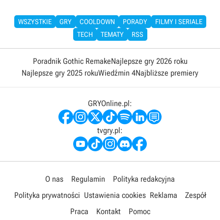
WSZYSTKIE
GRY
COOLDOWN
PORADY
FILMY I SERIALE
TECH
TEMATY
RSS
Poradnik Gothic Remake
Najlepsze gry 2026 roku
Najlepsze gry 2025 roku
Wiedźmin 4
Najbliższe premiery
GRYOnline.pl:
tvgry.pl:
O nas
Regulamin
Polityka redakcyjna
Polityka prywatności
Ustawienia cookies
Reklama
Zespół
Praca
Kontakt
Pomoc