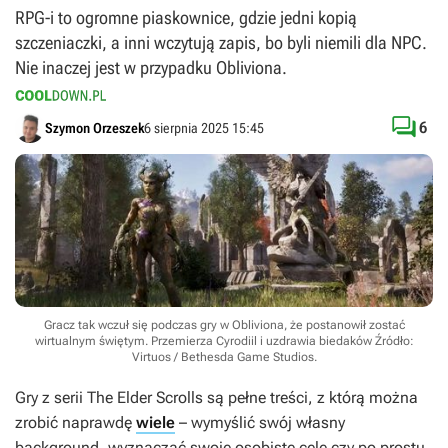
RPG-i to ogromne piaskownice, gdzie jedni kopią
szczeniaczki, a inni wczytują zapis, bo byli niemili dla NPC.
Nie inaczej jest w przypadku Obliviona.

6
Szymon Orzeszek
6 sierpnia 2025 15:45
Gracz tak wczuł się podczas gry w Obliviona, że postanowił zostać
wirtualnym świętym. Przemierza Cyrodiil i uzdrawia biedaków
Źródło:
Virtuos / Bethesda Game Studios
.
Gry z serii
The Elder Scrolls
są pełne treści, z którą można
zrobić naprawdę
wiele
– wymyślić swój własny
background, wyznaczać swoje osobiste cele czy po prostu