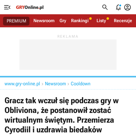




Newsroom
Gry
Rankingi
Listy
Recenzje
PREMIUM
www.gry-online.pl
Newsroom
Cooldown


Gracz tak wczuł się podczas gry w
Obliviona, że postanowił zostać
wirtualnym świętym. Przemierza
Cyrodiil i uzdrawia biedaków