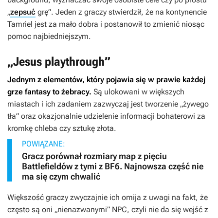
„
zepsuć
grę”. Jeden z graczy stwierdził, że na kontynencie
Tamriel jest za mało dobra i postanowił to zmienić niosąc
pomoc najbiedniejszym.
„Jesus playthrough”
Jednym z elementów, który pojawia się w prawie każdej
grze fantasy to żebracy.
Są ulokowani w większych
miastach i ich zadaniem zazwyczaj jest tworzenie „żywego
tła” oraz okazjonalnie udzielenie informacji bohaterowi za
kromkę chleba czy sztukę złota.
POWIĄZANE:
Gracz porównał rozmiary map z pięciu
Battlefieldów z tymi z BF6. Najnowsza część nie
ma się czym chwalić
Większość graczy zwyczajnie ich omija z uwagi na fakt, że
często są oni „nienazwanymi” NPC, czyli nie da się wejść z