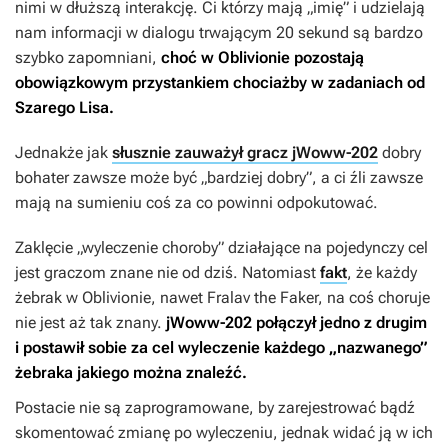
nimi w dłuższą interakcję. Ci którzy mają „imię” i udzielają
nam informacji w dialogu trwającym 20 sekund są bardzo
szybko zapomniani,
choć w
Oblivionie
pozostają
obowiązkowym przystankiem chociażby w zadaniach od
Szarego Lisa.
Jednakże jak
słusznie zauważył gracz jWoww-202
dobry
bohater zawsze może być „bardziej dobry”, a ci źli zawsze
mają na sumieniu coś za co powinni odpokutować.
Zaklęcie „wyleczenie choroby” działające na pojedynczy cel
jest graczom znane nie od dziś. Natomiast
fakt
, że każdy
żebrak w
Oblivionie
, nawet Fralav the Faker, na coś choruje
nie jest aż tak znany.
jWoww-202 połączył jedno z drugim
i postawił sobie za cel wyleczenie każdego „nazwanego”
żebraka jakiego można znaleźć.
Postacie nie są zaprogramowane, by zarejestrować bądź
skomentować zmianę po wyleczeniu, jednak widać ją w ich