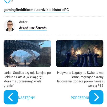

2
gaming
Reddit
komputer
dzikie historie
PC
Autor:
Arkadiusz Strzała
Larian Studios szykuje kolejną po
Hogwarts Legacy na Switcha ma
Baldur's Gate 3 „wielką grę”,
liczne, męczące ekrany
która ma „przesunąć wiele
ładowania; zobacz porównanie z
granic”
wersją PS5
NASTĘPNY
POPRZEDNI