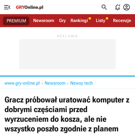




Newsroom
Gry
Rankingi
Listy
Recenzje
PREMIUM
www.gry-online.pl
Newsroom
Newsy tech


Gracz próbował uratować komputer z
dobrymi częściami przed
wyrzuceniem do kosza, ale nie
wszystko poszło zgodnie z planem