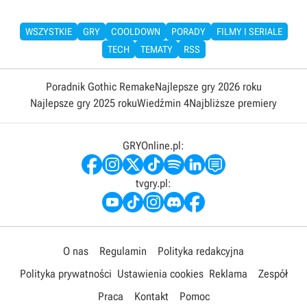
WSZYSTKIE
GRY
COOLDOWN
PORADY
FILMY I SERIALE
TECH
TEMATY
RSS
Poradnik Gothic Remake
Najlepsze gry 2026 roku
Najlepsze gry 2025 roku
Wiedźmin 4
Najbliższe premiery
GRYOnline.pl:
tvgry.pl:
O nas
Regulamin
Polityka redakcyjna
Polityka prywatności
Ustawienia cookies
Reklama
Zespół
Praca
Kontakt
Pomoc