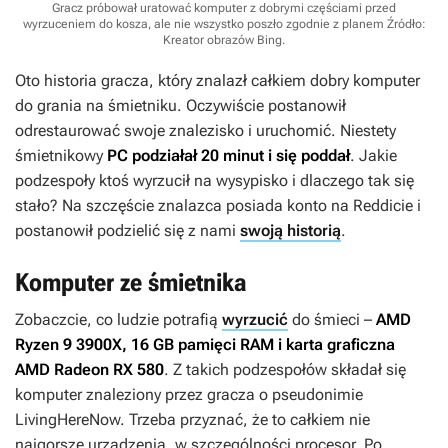
Gracz próbował uratować komputer z dobrymi częściami przed
wyrzuceniem do kosza, ale nie wszystko poszło zgodnie z planem
Źródło:
Kreator obrazów Bing
.
Oto historia gracza, który znalazł całkiem dobry komputer
do grania na śmietniku. Oczywiście postanowił
odrestaurować swoje znalezisko i uruchomić. Niestety
śmietnikowy
PC podziałał 20 minut i się poddał
. Jakie
podzespoły ktoś wyrzucił na wysypisko i dlaczego tak się
stało? Na szczęście znalazca posiada konto na Reddicie i
postanowił podzielić się z nami
swoją historią
.
Komputer ze śmietnika
Zobaczcie, co ludzie potrafią
wyrzucić
do śmieci –
AMD
Ryzen 9 3900X, 16 GB pamięci RAM i karta graficzna
AMD Radeon RX 580
. Z takich podzespołów składał się
komputer znaleziony przez gracza o pseudonimie
LivingHereNow. Trzeba przyznać, że to całkiem nie
najgorsze urządzenia, w szczególności procesor. Po