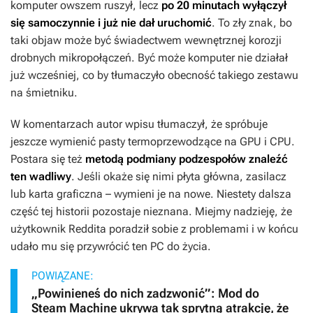
komputer owszem ruszył, lecz
po 20 minutach wyłączył
się samoczynnie i już nie dał uruchomić
. To zły znak, bo
taki objaw może być świadectwem wewnętrznej korozji
drobnych mikropołączeń. Być może komputer nie działał
już wcześniej, co by tłumaczyło obecność takiego zestawu
na śmietniku.
W komentarzach autor wpisu tłumaczył, że spróbuje
jeszcze wymienić pasty termoprzewodzące na GPU i CPU.
Postara się też
metodą podmiany podzespołów znaleźć
ten wadliwy
. Jeśli okaże się nimi płyta główna, zasilacz
lub karta graficzna – wymieni je na nowe. Niestety dalsza
część tej historii pozostaje nieznana. Miejmy nadzieję, że
użytkownik Reddita poradził sobie z problemami i w końcu
udało mu się przywrócić ten PC do życia.
POWIĄZANE:
„Powinieneś do nich zadzwonić”: Mod do
Steam Machine ukrywa tak sprytną atrakcję, że