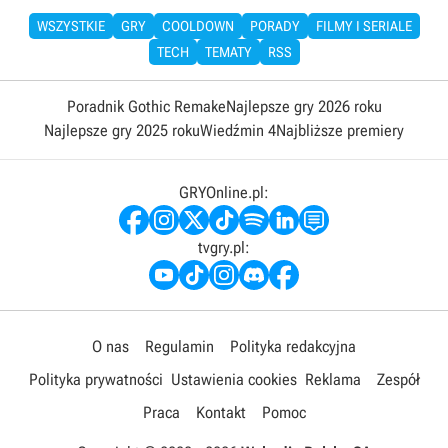
WSZYSTKIE
GRY
COOLDOWN
PORADY
FILMY I SERIALE
TECH
TEMATY
RSS
Poradnik Gothic Remake
Najlepsze gry 2026 roku
Najlepsze gry 2025 roku
Wiedźmin 4
Najbliższe premiery
GRYOnline.pl:
tvgry.pl:
O nas
Regulamin
Polityka redakcyjna
Polityka prywatności
Ustawienia cookies
Reklama
Zespół
Praca
Kontakt
Pomoc