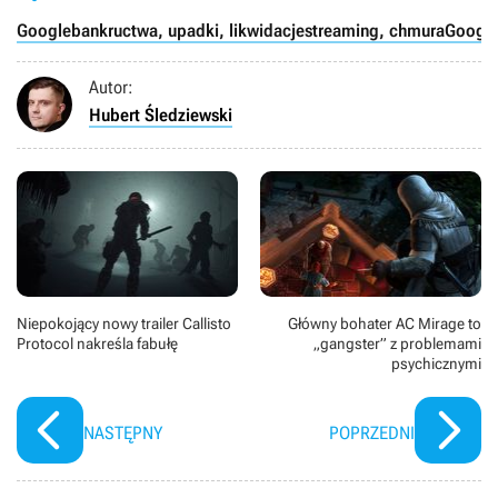
Google
bankructwa, upadki, likwidacje
streaming, chmura
Google
Autor:
Hubert Śledziewski
Niepokojący nowy trailer Callisto
Główny bohater AC Mirage to
Protocol nakreśla fabułę
„gangster” z problemami
psychicznymi
NASTĘPNY
POPRZEDNI