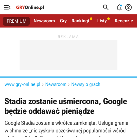




Newsroom
Gry
Rankingi
Listy
Recenzje
PREMIUM
www.gry-online.pl
Newsroom
Newsy o grach


Stadia zostanie uśmiercona, Google
będzie oddawać pieniądze
Google Stadia zostanie wkrótce zamknięta. Usługa grania
w chmurze „nie zyskała oczekiwanej popularności wśród