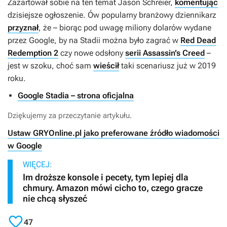
Zażartował sobie na ten temat Jason Schreier,
komentując
dzisiejsze ogłoszenie. Ów popularny branżowy dziennikarz
przyznał
, że – biorąc pod uwagę miliony dolarów wydane
przez Google, by na Stadii można było zagrać w
Red Dead
Redemption 2
czy nowe odsłony
serii Assassin’s Creed
–
jest w szoku, choć sam
wieścił
taki scenariusz już w 2019
roku.
Google Stadia – strona oficjalna
Dziękujemy za przeczytanie artykułu.
Ustaw GRYOnline.pl jako preferowane źródło wiadomości
w Google
WIĘCEJ:
Im droższe konsole i pecety, tym lepiej dla
chmury. Amazon mówi cicho to, czego gracze
nie chcą słyszeć

47