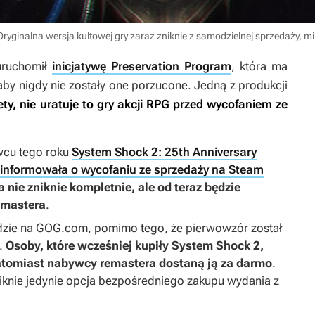
ryginalna wersja kultowej gry zaraz zniknie z samodzielnej sprzedaży, m
uruchomił
inicjatywę Preservation Program
, która ma
aby nigdy nie zostały one porzucone. Jedną z produkcji
ety, nie uratuje to gry akcji RPG przed wycofaniem ze
cu tego roku
System Shock 2: 25th Anniversary
informowała o wycofaniu ze sprzedaży na Steam
 nie zniknie kompletnie, ale od teraz będzie
emastera
.
ędzie na GOG.com, pomimo tego, że pierwowzór został
m.
Osoby, które wcześniej kupiły
System Shock 2
,
Natomiast nabywcy remastera dostaną ją za darmo
.
niknie jedynie opcja bezpośredniego zakupu wydania z