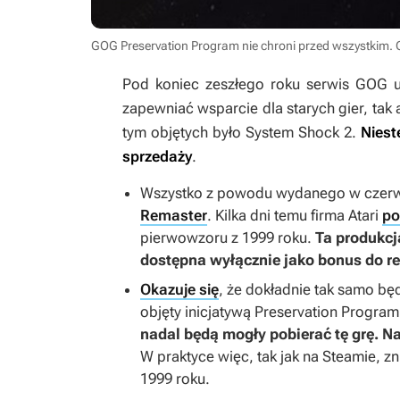
GOG Preservation Program nie chroni przed wszystkim. O
Pod koniec zeszłego roku serwis GOG 
zapewniać wsparcie dla starych gier, tak 
tym objętych było
System Shock 2
.
Niest
sprzedaży
.
Wszystko z powodu wydanego w czerw
Remaster
. Kilka dni temu firma Atari
po
pierwowzoru z 1999 roku.
Ta produkcja
dostępna wyłącznie jako bonus do r
Okazuje się
, że dokładnie tak samo b
objęty inicjatywą Preservation Progra
nadal będą mogły pobierać tę grę. 
W praktyce więc, tak jak na Steamie, z
1999 roku.