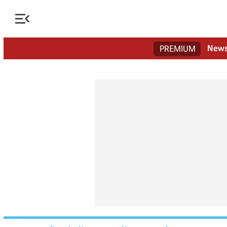

New
PREMIUM