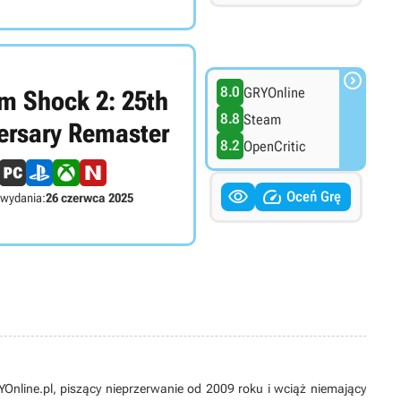

8.0
GRYOnline
m Shock 2: 25th
8.8
Steam
ersary Remaster
8.2
OpenCritic


Oceń Grę
 wydania:
26 czerwca 2025
line.pl, piszący nieprzerwanie od 2009 roku i wciąż niemający