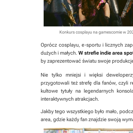
Konkurs cosplayu na gamescomie w 202
Oprócz cosplayu, e-sportu i licznych za
dużych i małych.
W strefie indie area sp
by zaprezentować światu swoje produkcj
Nie tylko mniejsi i więksi deweloper
przygotowali też strefę dla fanów, czyli
kultowe tytuły na legendarnych konso
interaktywnych atrakcjach.
Jakby tego wszystkiego było mało, podc
area, gdzie każdy fan znajdzie swoją wym