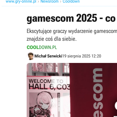
www.gry-online.pl
Newsroom
Cooldown


gamescom 2025 - co 
Ekscytujące graczy wydarzenie gamescom 2
znajdzie coś dla siebie.
Michał Serwicki
19 sierpnia 2025 12:20