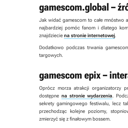
gamescom.global – źró
Jak widać gamescom to całe mnóstwo atra
najbardziej pomóc fanom i dlatego kom
znajdziecie
na stronie internetowej
.
Dodatkowo podczas trwania gamescomu
targowych.
gamescom epix – inte
Oprócz morza atrakcji organizatorzy p
dostępne
na stronie wydarzenia
. Podc
sekrety gamingowego festiwalu, lecz t
przechodząc kolejne poziomy, stopni
zmierzyć się z finałowym bossem.