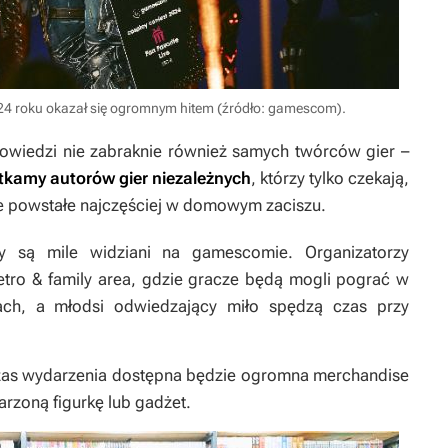
4 roku okazał się ogromnym hitem (źródło: gamescom).
powiedzi nie zabraknie również samych twórców gier –
otkamy autorów gier niezależnych
,
którzy tylko czekają,
e powstałe najczęściej w domowym zaciszu.
zy są mile widziani na gamescomie. Organizatorzy
 retro & family area, gdzie gracze będą mogli pograć w
lach, a młodsi odwiedzający miło spędzą czas przy
zas wydarzenia dostępna będzie ogromna merchandise
arzoną figurkę lub gadżet.