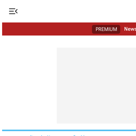

New
PREMIUM