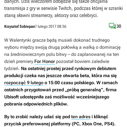
danych. Dziś wieczorem odbędzie się także oficjalna
transmisja z gry w serwisie Twitch, podczas której w szranki
staną sławni streamerzy, aktorzy oraz celebryci.

30
Krzysztof Sobiepan
7 lutego 2017 08:56
W Walentynki gracze będą musieli dokonać trudnego
wyboru między swoją drugą połówką a walką o dominację
na średniowiecznym polu bitwy – do zaplanowanej na ten
dzień premiery
For Honor
pozostał bowiem zaledwie
tydzień.
Na ostatniej prostej przed rynkowym debiutem
produkcji czeka nas jeszcze otwarta beta, która ma się
rozpocząć 9 lutego
o 15:00 czasu polskiego
. W ramach
ostatnich przygotowań przed „próbą generalną”, firma
Ubisoft udostępniła zaś możliwość wcześniejszego
pobrania odpowiednich plików.
By to zrobić należy udać się pod
ten adres
i kliknąć
przycisk preferowanej platformy (PC, Xbox One, PS4).