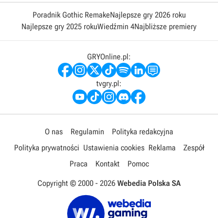
Poradnik Gothic Remake
Najlepsze gry 2026 roku
Najlepsze gry 2025 roku
Wiedźmin 4
Najbliższe premiery
GRYOnline.pl:
tvgry.pl:
O nas
Regulamin
Polityka redakcyjna
Polityka prywatności
Ustawienia cookies
Reklama
Zespół
Praca
Kontakt
Pomoc
Copyright © 2000 -
2026
Webedia Polska SA