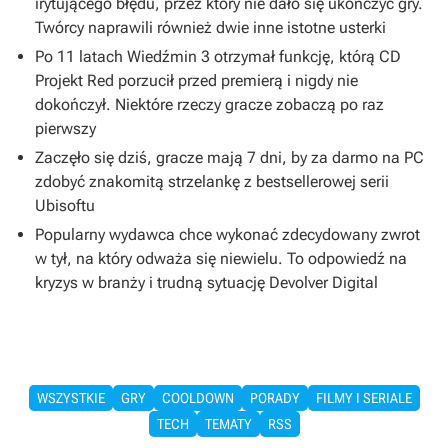
irytującego błędu, przez który nie dało się ukończyć gry.
Twórcy naprawili również dwie inne istotne usterki
Po 11 latach Wiedźmin 3 otrzymał funkcję, którą CD
Projekt Red porzucił przed premierą i nigdy nie
dokończył. Niektóre rzeczy gracze zobaczą po raz
pierwszy
Zaczęło się dziś, gracze mają 7 dni, by za darmo na PC
zdobyć znakomitą strzelankę z bestsellerowej serii
Ubisoftu
Popularny wydawca chce wykonać zdecydowany zwrot
w tył, na który odważa się niewielu. To odpowiedź na
kryzys w branży i trudną sytuację Devolver Digital
WSZYSTKIE
GRY
COOLDOWN
PORADY
FILMY I SERIALE
TECH
TEMATY
RSS