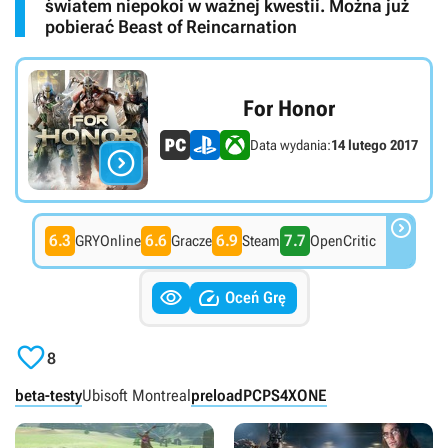
światem niepokoi w ważnej kwestii. Można już
pobierać Beast of Reincarnation
For Honor
Data wydania:
14 lutego 2017


6.3
6.6
6.9
7.7
GRYOnline
Gracze
Steam
OpenCritic


Oceń Grę

8
beta-testy
Ubisoft Montreal
preload
PC
PS4
XONE