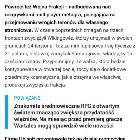
Powróci też Wojna Frakcji – nadbudowana nad
rozgrywkami multiplayer metagra, polegająca na
przejmowaniu wrogich terenów dla własnego
stronnictwa.
W czasie poprzednich zmagań na trzech
frontach zwyciężyli Wikingowie, którzy utrzymali w swoich
granicach 24 terytoria. Tuż za nimi uplasowali się Rycerze z
21 polami, a stawkę zamykali Samurajowie, władający 15
częściami mapy. Przypomnijmy, że walka, która będzie
kontynuowana w otwartej becie, toczy się o dodatkowe
przedmioty kosmetyczne, jakie otrzyma we właściwej
produkcji zwycięska frakcja.
POWIĄZANE:
Znakomite średniowieczne RPG z otwartym
światem znacząco zwiększa przydatność
więźniów. Na miesiąc przed premierą gracze
Wartales mogą sprawdzić wiele nowości
Firma Ubisoft przygotowała też na dzisiaj promocyjne