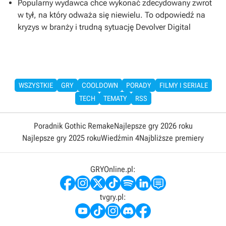
Popularny wydawca chce wykonać zdecydowany zwrot
w tył, na który odważa się niewielu. To odpowiedź na
kryzys w branży i trudną sytuację Devolver Digital
WSZYSTKIE
GRY
COOLDOWN
PORADY
FILMY I SERIALE
TECH
TEMATY
RSS
Poradnik Gothic Remake
Najlepsze gry 2026 roku
Najlepsze gry 2025 roku
Wiedźmin 4
Najbliższe premiery
GRYOnline.pl:
tvgry.pl: