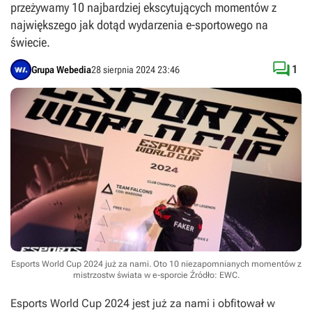
przeżywamy 10 najbardziej ekscytujących momentów z
największego jak dotąd wydarzenia e-sportowego na
świecie.

1
Grupa Webedia
28 sierpnia 2024 23:46
Esports World Cup 2024 już za nami. Oto 10 niezapomnianych momentów z
mistrzostw świata w e-sporcie
Źródło: EWC
.
Esports World Cup 2024 jest już za nami i obfitował w