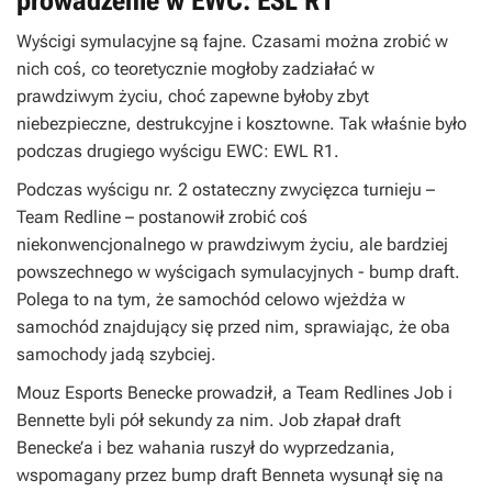
prowadzenie w EWC: ESL R1
Wyścigi symulacyjne są fajne. Czasami można zrobić w
nich coś, co teoretycznie mogłoby zadziałać w
prawdziwym życiu, choć zapewne byłoby zbyt
niebezpieczne, destrukcyjne i kosztowne. Tak właśnie było
podczas drugiego wyścigu EWC: EWL R1.
Podczas wyścigu nr. 2 ostateczny zwycięzca turnieju –
Team Redline – postanowił zrobić coś
niekonwencjonalnego w prawdziwym życiu, ale bardziej
powszechnego w wyścigach symulacyjnych - bump draft.
Polega to na tym, że samochód celowo wjeżdża w
samochód znajdujący się przed nim, sprawiając, że oba
samochody jadą szybciej.
Mouz Esports Benecke prowadził, a Team Redlines Job i
Bennette byli pół sekundy za nim. Job złapał draft
Benecke’a i bez wahania ruszył do wyprzedzania,
wspomagany przez bump draft Benneta wysunął się na