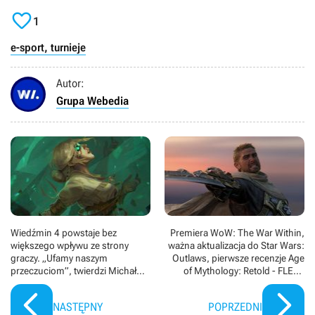

1
e-sport, turnieje
Autor:
Grupa Webedia
Wiedźmin 4 powstaje bez
Premiera WoW: The War Within,
większego wpływu ze strony
ważna aktualizacja do Star Wars:
graczy. „Ufamy naszym
Outlaws, pierwsze recenzje Age
przeczuciom”, twierdzi Michał
of Mythology: Retold - FLESZ
Nowakowski
tvgry
NASTĘPNY
POPRZEDNI