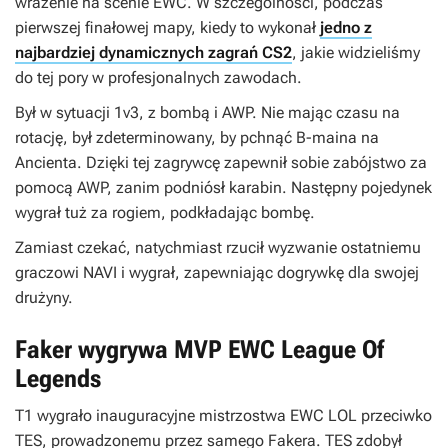
wrażenie na scenie EWC. W szczególności, podczas
pierwszej finałowej mapy, kiedy to wykonał
jedno z
najbardziej dynamicznych zagrań CS2
, jakie widzieliśmy
do tej pory w profesjonalnych zawodach.
Był w sytuacji 1v3, z bombą i AWP. Nie mając czasu na
rotację, był zdeterminowany, by pchnąć B-maina na
Ancienta. Dzięki tej zagrywcę zapewnił sobie zabójstwo za
pomocą AWP, zanim podniósł karabin. Następny pojedynek
wygrał tuż za rogiem, podkładając bombę.
Zamiast czekać, natychmiast rzucił wyzwanie ostatniemu
graczowi NAVI i wygrał, zapewniając dogrywkę dla swojej
drużyny.
Faker wygrywa MVP EWC League Of
Legends
T1 wygrało inauguracyjne mistrzostwa EWC LOL przeciwko
TES, prowadzonemu przez samego Fakera. TES zdobył