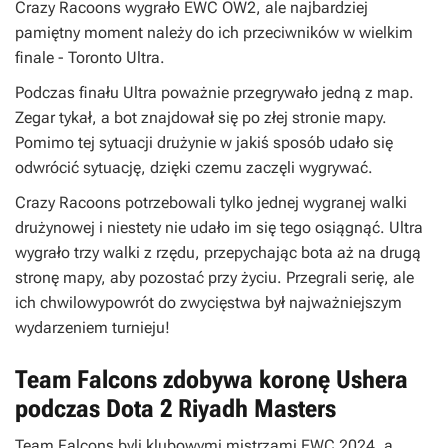
Crazy Racoons wygrało EWC OW2, ale najbardziej
pamiętny moment należy do ich przeciwników w wielkim
finale - Toronto Ultra.
Podczas finału Ultra poważnie przegrywało jedną z map.
Zegar tykał, a bot znajdował się po złej stronie mapy.
Pomimo tej sytuacji drużynie w jakiś sposób udało się
odwrócić sytuację, dzięki czemu zaczęli wygrywać.
Crazy Racoons potrzebowali tylko jednej wygranej walki
drużynowej i niestety nie udało im się tego osiągnąć. Ultra
wygrało trzy walki z rzędu, przepychając bota aż na drugą
stronę mapy, aby pozostać przy życiu. Przegrali serię, ale
ich chwilowypowrót do zwycięstwa był najważniejszym
wydarzeniem turnieju!
Team Falcons zdobywa koronę Ushera
podczas Dota 2 Riyadh Masters
Team Falcons byli klubowymi mistrzami EWC 2024, a