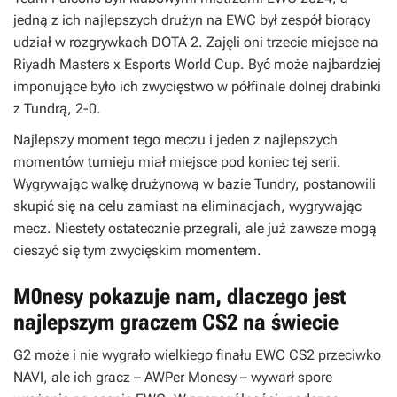
jedną z ich najlepszych drużyn na EWC był zespół biorący
udział w rozgrywkach DOTA 2. Zajęli oni trzecie miejsce na
Riyadh Masters x Esports World Cup. Być może najbardziej
imponujące było ich zwycięstwo w półfinale dolnej drabinki
z Tundrą, 2-0.
Najlepszy moment tego meczu i jeden z najlepszych
momentów turnieju miał miejsce pod koniec tej serii.
Wygrywając walkę drużynową w bazie Tundry, postanowili
skupić się na celu zamiast na eliminacjach, wygrywając
mecz. Niestety ostatecznie przegrali, ale już zawsze mogą
cieszyć się tym zwycięskim momentem.
M0nesy pokazuje nam, dlaczego jest
najlepszym graczem CS2 na świecie
G2 może i nie wygrało wielkiego finału EWC CS2 przeciwko
NAVI, ale ich gracz – AWPer Monesy – wywarł spore