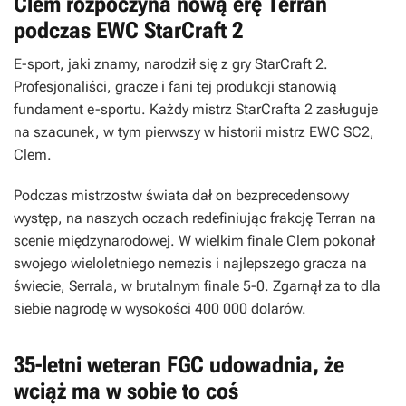
Clem rozpoczyna nową erę Terran
podczas EWC StarCraft 2
E-sport, jaki znamy, narodził się z gry StarCraft 2.
Profesjonaliści, gracze i fani tej produkcji stanowią
fundament e-sportu. Każdy mistrz StarCrafta 2 zasługuje
na szacunek, w tym pierwszy w historii mistrz EWC SC2,
Clem.
Podczas mistrzostw świata dał on bezprecedensowy
występ, na naszych oczach redefiniując frakcję Terran na
scenie międzynarodowej. W wielkim finale Clem pokonał
swojego wieloletniego nemezis i najlepszego gracza na
świecie, Serrala, w brutalnym finale 5-0. Zgarnął za to dla
siebie nagrodę w wysokości 400 000 dolarów.
35-letni weteran FGC udowadnia, że
wciąż ma w sobie to coś