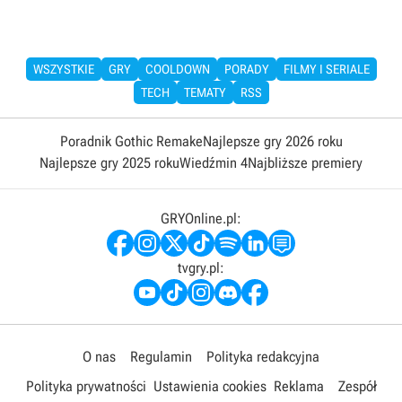
WSZYSTKIE
GRY
COOLDOWN
PORADY
FILMY I SERIALE
TECH
TEMATY
RSS
Poradnik Gothic Remake
Najlepsze gry 2026 roku
Najlepsze gry 2025 roku
Wiedźmin 4
Najbliższe premiery
GRYOnline.pl:
tvgry.pl:
O nas
Regulamin
Polityka redakcyjna
Polityka prywatności
Ustawienia cookies
Reklama
Zespół