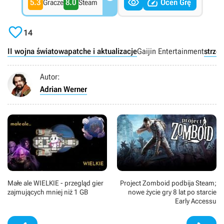


5.3
8.0
Oceń Grę
Gracze
Steam

14
II wojna światowa
patche i aktualizacje
Gaijin Entertainment
strze
Autor:
Adrian Werner
Małe ale WIELKIE - przegląd gier
Project Zomboid podbija Steam;
zajmujących mniej niż 1 GB
nowe życie gry 8 lat po starcie
Early Accessu