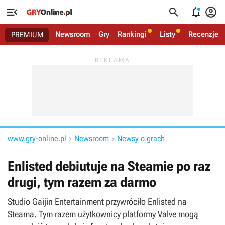




Newsroom
Gry
Rankingi
Listy
Recenzje
PREMIUM
www.gry-online.pl
Newsroom
Newsy o grach


Enlisted debiutuje na Steamie po raz
drugi, tym razem za darmo
Studio Gaijin Entertainment przywróciło Enlisted na
Steama. Tym razem użytkownicy platformy Valve mogą