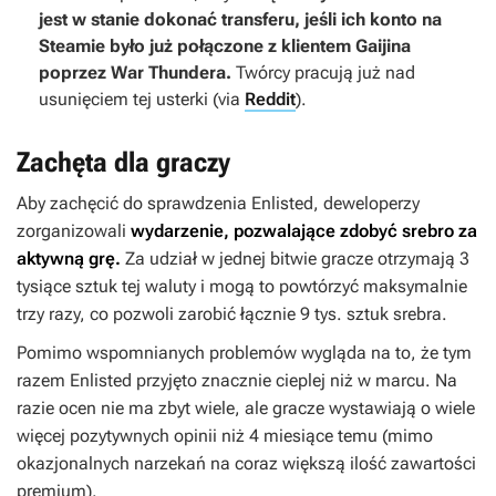
jest w stanie dokonać transferu, jeśli ich konto na
Steamie było już połączone z klientem Gaijina
poprzez
War Thundera
.
Twórcy pracują już nad
usunięciem tej usterki
(via
Reddit
).
Zachęta dla graczy
Aby zachęcić do sprawdzenia
Enlisted
, deweloperzy
zorganizowali
wydarzenie, pozwalające zdobyć srebro za
aktywną grę.
Za udział w jednej bitwie gracze otrzymają 3
tysiące sztuk tej waluty i mogą to powtórzyć maksymalnie
trzy razy, co pozwoli zarobić łącznie 9 tys. sztuk srebra.
Pomimo wspomnianych problemów wygląda na to, że tym
razem
Enlisted
przyjęto znacznie cieplej niż w marcu. Na
razie ocen nie ma zbyt wiele, ale gracze wystawiają o wiele
więcej pozytywnych opinii niż 4 miesiące temu (mimo
okazjonalnych narzekań na coraz większą ilość zawartości
premium).