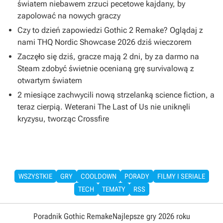
światem niebawem zrzuci pecetowe kajdany, by
zapolować na nowych graczy
Czy to dzień zapowiedzi Gothic 2 Remake? Oglądaj z
nami THQ Nordic Showcase 2026 dziś wieczorem
Zaczęło się dziś, gracze mają 2 dni, by za darmo na
Steam zdobyć świetnie ocenianą grę survivalową z
otwartym światem
2 miesiące zachwycili nową strzelanką science fiction, a
teraz cierpią. Weterani The Last of Us nie uniknęli
kryzysu, tworząc Crossfire
WSZYSTKIE
GRY
COOLDOWN
PORADY
FILMY I SERIALE
TECH
TEMATY
RSS
Poradnik Gothic Remake
Najlepsze gry 2026 roku