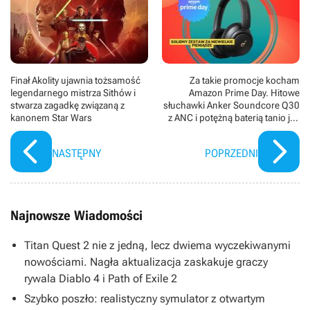
Finał Akolity ujawnia tożsamość
Za takie promocje kocham
legendarnego mistrza Sithów i
Amazon Prime Day. Hitowe
stwarza zagadkę związaną z
słuchawki Anker Soundcore Q30
kanonem Star Wars
z ANC i potężną baterią tanio jak
nigdy. JBL i Sony nie mają
podejścia do takiej oferty
NASTĘPNY
POPRZEDNI
Najnowsze Wiadomości
Titan Quest 2 nie z jedną, lecz dwiema wyczekiwanymi
nowościami. Nagła aktualizacja zaskakuje graczy
rywala Diablo 4 i Path of Exile 2
Szybko poszło: realistyczny symulator z otwartym