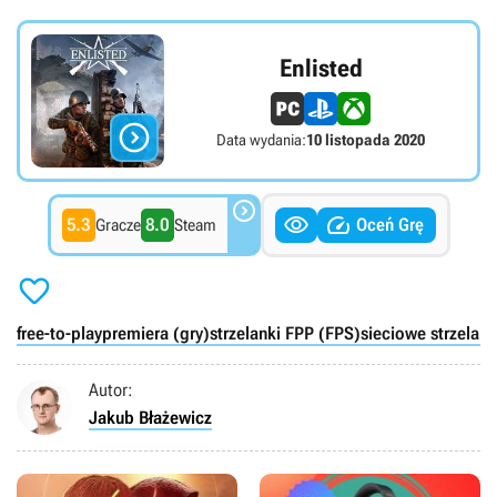
Enlisted

Data wydania:
10 listopada 2020



5.3
8.0
Oceń Grę
Gracze
Steam

free-to-play
premiera (gry)
strzelanki FPP (FPS)
sieciowe strzelank
Autor:
Jakub Błażewicz