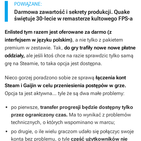
POWIĄZANE:
Darmowa zawartość i sekrety produkcji. Quake
świętuje 30-lecie w remasterze kultowego FPS-a
Enlisted
tym razem jest oferowane za darmo (z
interfejsem w języku polskim)
, a nie tylko z pakietem
premium w zestawie. Tak,
do gry trafiły nowe nowe płatne
oddziały,
ale jeśli ktoś chce na razie sprawdzic tylko samą
grę na Steamie, to taka opcja jest dostępna.
Nieco gorzej poradzono sobie ze sprawą
łączenia kont
Steam i Gaijin w celu przeniesienia postępów w grze.
Opcja ta jest aktywna… tyle że są dwa małe problemy:
po pierwsze,
transfer progresji będzie dostępny tylko
przez ograniczony czas.
Ma to wynikać z problemów
technicznych, o których wspominano w marcu;
po drugie, o ile wielu graczom udało się połączyc swoje
konta bez problemu, o tyle
część użytkowników nie