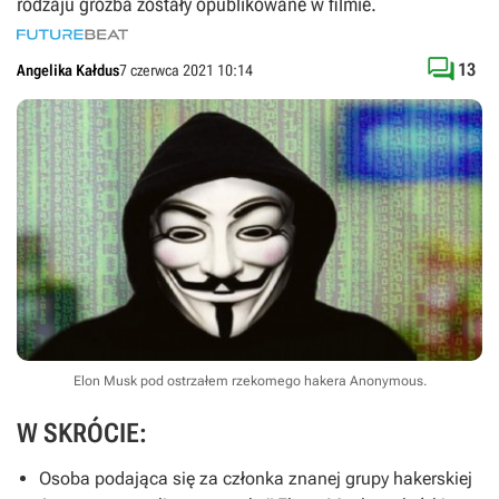
rodzaju groźba zostały opublikowane w filmie.

13
Angelika Kałdus
7 czerwca 2021 10:14
Elon Musk pod ostrzałem rzekomego hakera Anonymous.
W SKRÓCIE:
Osoba podająca się za członka znanej grupy hakerskiej