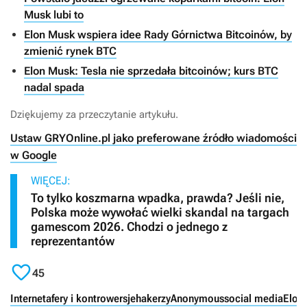
Musk lubi to
Elon Musk wspiera idee Rady Górnictwa Bitcoinów, by
zmienić rynek BTC
Elon Musk: Tesla nie sprzedała bitcoinów; kurs BTC
nadal spada
Dziękujemy za przeczytanie artykułu.
Ustaw GRYOnline.pl jako preferowane źródło wiadomości
w Google
WIĘCEJ:
To tylko koszmarna wpadka, prawda? Jeśli nie,
Polska może wywołać wielki skandal na targach
gamescom 2026. Chodzi o jednego z
reprezentantów

45
Internet
afery i kontrowersje
hakerzy
Anonymous
social media
Elon