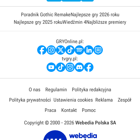
Poradnik Gothic Remake
Najlepsze gry 2026 roku
Najlepsze gry 2025 roku
Wiedźmin 4
Najbliższe premiery
GRYOnline.pl:
tvgry.pl:
O nas
Regulamin
Polityka redakcyjna
Polityka prywatności
Ustawienia cookies
Reklama
Zespół
Praca
Kontakt
Pomoc
Copyright © 2000 -
2026
Webedia Polska SA