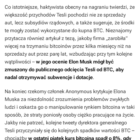
Co istotniejsze, haktywista obecny na nagraniu twierdzi, że
większość przychodów Tesli pochodzi nie ze sprzedaży
aut, lecz subsydiów rządowych, a także sugeruje, że środki
te mogły zostać wykorzystane do kupna BTC. Nieznajomy
przytacza również artykuł z tezą, jakoby firma „zarobiła”
więcej na trzymaniu bitcoinów przez kilka miesięcy niż na
sprzedaży aut przez parę lat, wzbudzając przy tym kolejne
wątpliwości –
w jego ocenie Elon Musk mógł być
zmuszony do publicznego odcięcia Tesli od BTC, aby
nadal otrzymywać subwencje i dotacje
.
Na koniec rzekomy członek Anonymous krytykuje Elona
Muska za niezdolność zrozumienia problemów zwykłych
ludzi i oskarża go o manipulowanie rynkiem bitcoina w taki
sposób, że straty poniosły osoby ciężko pracujące na życie.
Jakby nie patrzeć, kolejne tweety dyrektora generalnego
Tesli przyczyniały się do kolejnych spadków wartości BTC –
chociażby
w ostatni piątek kurs bitcoina
spadł
o 8%, gdy