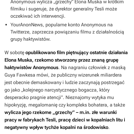
Anonymous wylicza „grzechy” Elona Muska w krótkim
filmiku i sugeruje, że dyrektor generalny Tesli może
oczekiwać ich interwencji.
YourAnonNews, popularne konto Anonymous na
Twitterze, zaprzecza powiązaniu filmu z działalnością
grupy haktywistów.
W sobotę
opublikowano film piętnujący ostatnie działania
Elona Muska, rzekomo stworzony przez znaną grupę
haktywistów Anonymous
. Na nagraniu człowiek z maską
Guya Fawkesa mówi, że publiczny wizerunek miliardera
jest obecnie demaskowany i ludzie zaczynają postrzegać
go jako „kolejnego narcystycznego bogacza, który
desperacko pragnie atencji”. Nieznajomy wytyka mu
hipokryzję, megalomanię czy kompleks bohatera, a także
wylicza jego rzekome „grzechy” – m.in. złe warunki
pracy w fabrykach Tesli, pracę dzieci w kopalniach litu i
negatywny wpływ tychże kopalni na środowisko
.