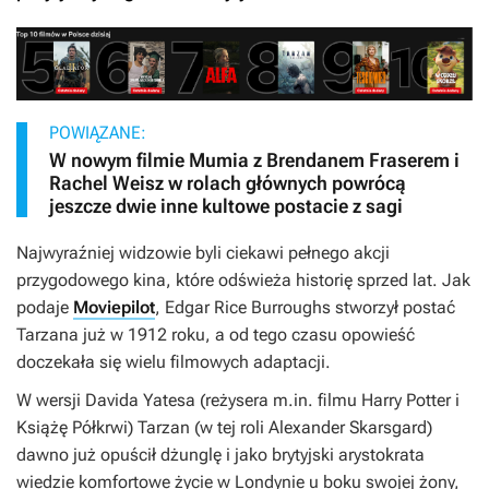
POWIĄZANE:
W nowym filmie Mumia z Brendanem Fraserem i
Rachel Weisz w rolach głównych powrócą
jeszcze dwie inne kultowe postacie z sagi
Najwyraźniej widzowie byli ciekawi pełnego akcji
przygodowego kina, które odświeża historię sprzed lat. Jak
podaje
Moviepilot
, Edgar Rice Burroughs stworzył postać
Tarzana już w 1912 roku, a od tego czasu opowieść
doczekała się wielu filmowych adaptacji.
W wersji Davida Yatesa (reżysera m.in. filmu
Harry Potter i
Książę Półkrwi
) Tarzan (w tej roli Alexander Skarsgard)
dawno już opuścił dżunglę i jako brytyjski arystokrata
wiedzie komfortowe życie w Londynie u boku swojej żony,