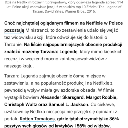
Dziś na Netflix mroczny hit przygodowy, który odświeża legendę sprzed 114
lat. Pełne akcji widowisko jest już w polskim top 10
Źródło: The Legend of
Tarzan, David Yates, Warner Bros., 2016
.
Choć najchętniej oglądanym filmem na Netflixie w Polsce
pozostają
Ministranci
, to do zestawienia udało się wejść
też widowisku akcji, które odwołuje się do historii o
Tarzanie.
Na liście najpopularniejszych obecnie produkcji
znaleźć możemy
Tarzana: Legendę
, który mimo kiepskich
recenzji w weekend mocno zainteresował widzów z
naszego kraju.
Tarzan: Legenda
zajmuje obecnie ósme miejsce w
zestawieniu, a na popularność produkcji na Netflixie z
pewnością wpływ miała gwiazdorska obsada. W filmie
wystąpili bowiem
Alexander Skarsgard, Margot Robbie,
Christoph Waltz oraz Samuel L. Jackson
. Co ciekawe,
użytkownicy Netflixa niespecjalnie przejęli się opiniami z
portalu
Rotten Tomatoes
,
gdzie tytuł otrzymał tylko 36%
pozytywnych głosów od krytyków i 56% od widzów
.