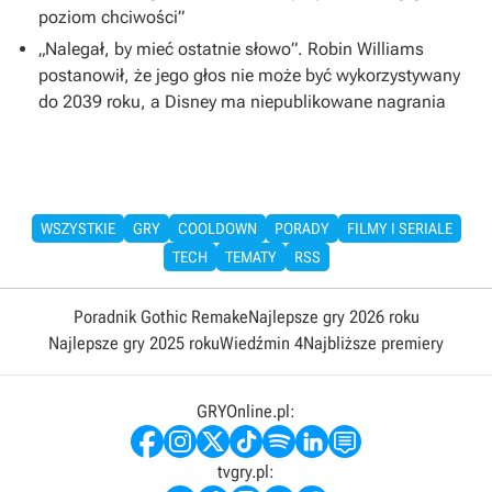
poziom chciwości”
„Nalegał, by mieć ostatnie słowo”. Robin Williams
postanowił, że jego głos nie może być wykorzystywany
do 2039 roku, a Disney ma niepublikowane nagrania
WSZYSTKIE
GRY
COOLDOWN
PORADY
FILMY I SERIALE
TECH
TEMATY
RSS
Poradnik Gothic Remake
Najlepsze gry 2026 roku
Najlepsze gry 2025 roku
Wiedźmin 4
Najbliższe premiery
GRYOnline.pl:
tvgry.pl: