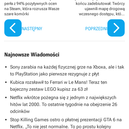
perła z 94% pozytywnych ocen
końcu zadebiutował. Twórcy
na Steam, która rozrusza Wasze
ujawnili mapę drogową
szare komórki
wczesnego dostępu, która
skrywa coś mrocznego
NASTĘPNY
POPRZEDNI
Najnowsze Wiadomości
Sony zarabia na każdej fizycznej grze na Xboxa, ale i tak
to PlayStation jako pierwsze rezygnuje z płyt
Kubica rozsławił to Ferrari w Le Mans! Teraz ten
bajeczny zestaw LEGO kupisz za 63 zł
Netflix wkrótce pożegna się z jednym z największych
hitów lat 2000. To ostatnie tygodnie na obejrzenie 26
odcinków
Stop Killing Games ostro o płatnej prezentacji GTA 6 na
Netflix. „To nie jest normalne. To po prostu kolejny