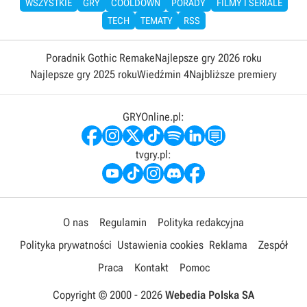
WSZYSTKIE
GRY
COOLDOWN
PORADY
FILMY I SERIALE
TECH
TEMATY
RSS
Poradnik Gothic Remake
Najlepsze gry 2026 roku
Najlepsze gry 2025 roku
Wiedźmin 4
Najbliższe premiery
GRYOnline.pl:
tvgry.pl:
O nas
Regulamin
Polityka redakcyjna
Polityka prywatności
Ustawienia cookies
Reklama
Zespół
Praca
Kontakt
Pomoc
Copyright © 2000 -
2026
Webedia Polska SA