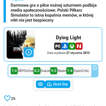
Darmowa gra o piłce nożnej szturmem podbija
media społecznościowe. Polski Piłkarz
Simulator to istna kopalnia memów, w której
nikt nie jest bezpieczny
Dying Light

Data wydania:
27 stycznia 2015

7.4
8.3
9.5
7.4
GRYOnline
Gracze
Steam
OpenCritic


Oceń Grę

25