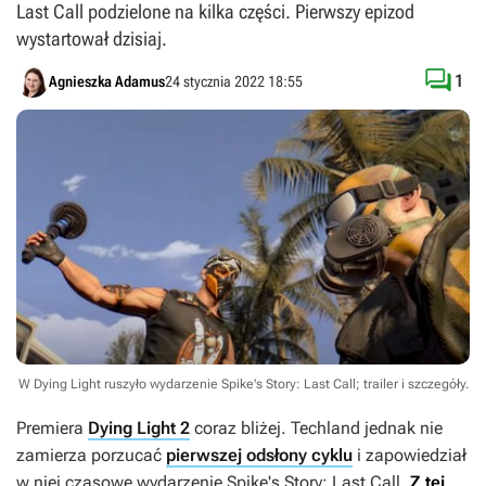
Last Call podzielone na kilka części. Pierwszy epizod
wystartował dzisiaj.

1
Agnieszka Adamus
24 stycznia 2022 18:55
W Dying Light ruszyło wydarzenie Spike's Story: Last Call; trailer i szczegóły.
Premiera
Dying Light 2
coraz bliżej. Techland jednak nie
zamierza porzucać
pierwszej odsłony cyklu
i zapowiedział
w niej czasowe wydarzenie Spike's Story: Last Call.
Z tej