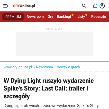




Newsroom
Gry
Rankingi
Listy
Recenzje
PREMIUM
www.gry-online.pl
Newsroom
Newsy o grach


W Dying Light ruszyło wydarzenie
Spike's Story: Last Call; trailer i
szczegóły
Dying Light otrzymało czasowe wydarzenie Spike's Story: