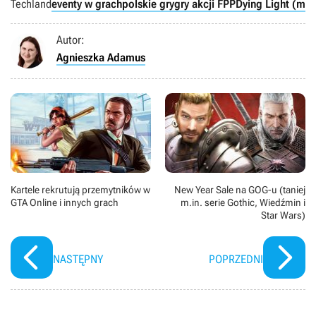
Techland
eventy w grach
polskie gry
gry akcji FPP
Dying Light (mar
Autor:
Agnieszka Adamus
Kartele rekrutują przemytników w
New Year Sale na GOG-u (taniej
GTA Online i innych grach
m.in. serie Gothic, Wiedźmin i
Star Wars)
NASTĘPNY
POPRZEDNI