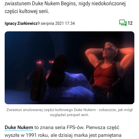
zwiastunem Duke Nukem Begins, nigdy niedokończonej
części kultowej serii.

12
Ignacy Ziarkiewicz
9 sierpnia 2021 17:34
Zwiastun anulowanej części kultowego Duke Nukem - zobaczcie, jak mógł
wyglądać prequel serii.
Duke Nukem
to znana seria FPS-ów. Pierwsza część
wyszła w 1991 roku, ale dzisiaj marka jest pamiętana