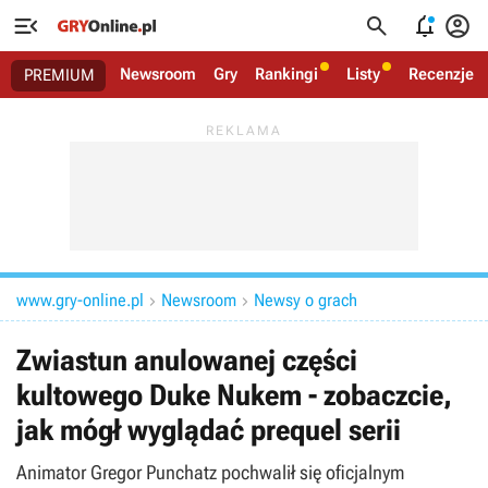




Newsroom
Gry
Rankingi
Listy
Recenzje
PREMIUM
www.gry-online.pl
Newsroom
Newsy o grach


Zwiastun anulowanej części
kultowego Duke Nukem - zobaczcie,
jak mógł wyglądać prequel serii
Animator Gregor Punchatz pochwalił się oficjalnym