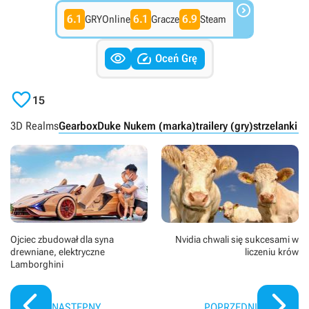

6.1
6.1
6.9
GRYOnline
Gracze
Steam


Oceń Grę

15
3D Realms
Gearbox
Duke Nukem (marka)
trailery (gry)
strzelanki 
Ojciec zbudował dla syna
Nvidia chwali się sukcesami w
drewniane, elektryczne
liczeniu krów
Lamborghini
NASTĘPNY
POPRZEDNI