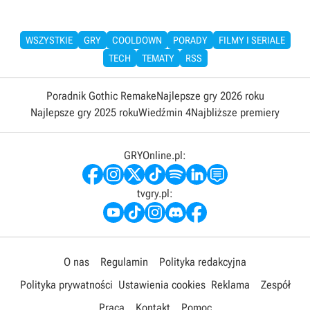
WSZYSTKIE
GRY
COOLDOWN
PORADY
FILMY I SERIALE
TECH
TEMATY
RSS
Poradnik Gothic Remake
Najlepsze gry 2026 roku
Najlepsze gry 2025 roku
Wiedźmin 4
Najbliższe premiery
GRYOnline.pl:
tvgry.pl:
O nas
Regulamin
Polityka redakcyjna
Polityka prywatności
Ustawienia cookies
Reklama
Zespół
Praca
Kontakt
Pomoc