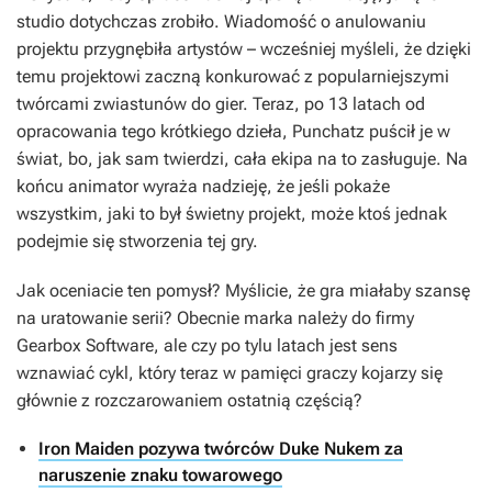
studio dotychczas zrobiło. Wiadomość o anulowaniu
projektu przygnębiła artystów – wcześniej myśleli, że dzięki
temu projektowi zaczną konkurować z popularniejszymi
twórcami zwiastunów do gier. Teraz, po 13 latach od
opracowania tego krótkiego dzieła, Punchatz puścił je w
świat, bo, jak sam twierdzi, cała ekipa na to zasługuje. Na
końcu animator wyraża nadzieję, że jeśli pokaże
wszystkim, jaki to był świetny projekt, może ktoś jednak
podejmie się stworzenia tej gry.
Jak oceniacie ten pomysł? Myślicie, że gra miałaby szansę
na uratowanie serii? Obecnie marka należy do firmy
Gearbox Software, ale czy po tylu latach jest sens
wznawiać cykl, który teraz w pamięci graczy kojarzy się
głównie z rozczarowaniem ostatnią częścią?
Iron Maiden pozywa twórców Duke Nukem za
naruszenie znaku towarowego