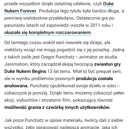
przede wszystkim dzięki ostatniej odsłonie, czyli
Duke
Nukem Forever
. Produkcja tego tytułu była bardzo długa, a
premierę wielokrotnie przekładano. Ostatecznie gra po
parunastu latach od zapowiedzi wyszła w 2011 roku i
okazała się kompletnym rozczarowaniem
.
Od tamtego czasu wokół serii niewiele się dzieje, ale
niektórzy wciąż nie mogą pogodzić się z jej porażką. Jedną
z takich osób jest Gregor Punchatz – animator ze studia
Janimation, który zarządzał ekipą tworzącą
zwiastun gry
Duke Nukem Begins
13 lat temu. Miał to być prequel serii,
ale w wyniku problemów prawnych
produkcja została
anulowana.
Punchatz opublikował swoje dzieło w sieci –
zobaczycie je poniżej.
Dzięki temu możemy zobaczyć pełen
akcji, wybuchów i strzelanin film, pokazujący również
możliwość grania z czwórką innych użytkowników.
Jak pisze Punchatz w opisie materiału, twórcy dali z siebie
wszystko, żeby opracować najlepszą animację, jaką ich