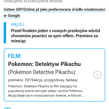
Dziękujemy za przeczytanie artykułu.
Ustaw GRYOnline.pl jako preferowane źródło wiadomości
w Google
WIĘCEJ:
Przed finałem jeden z nowych przebojów wśród
shonenów powróci ze spin-offem. Premiera za
miesiąc
FILM:
Pokemon: Detektyw Pikachu
(Pokémon Detective Pikachu)

premiera: 2019
akcja, przygodowy, fantasy
Pokemon: Detektyw Pikachu to film bazujący na
popularnej marce serii gier wideo i anime Pokémon.
Akcja dzieje się w nowoczesnym świecie, w którym
pokemony i ludzie żyją obok siebie. Fabuła jest oparta na
kryminalnym śledztwie z elementami familijnymi,