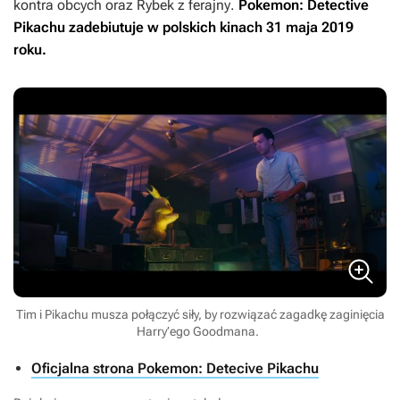
kontra obcych
oraz
Rybek z ferajny
.
Pokemon: Detective
Pikachu
zadebiutuje w polskich kinach 31 maja 2019
roku.
Tim i Pikachu musza połączyć siły, by rozwiązać zagadkę zaginięcia
Harry’ego Goodmana.
Oficjalna strona Pokemon: Detecive Pikachu