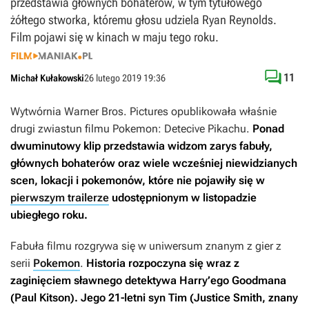
przedstawia głównych bohaterów, w tym tytułowego
żółtego stworka, któremu głosu udziela Ryan Reynolds.
Film pojawi się w kinach w maju tego roku.

11
Michał Kułakowski
26 lutego 2019 19:36
Wytwórnia Warner Bros. Pictures opublikowała właśnie
drugi zwiastun filmu
Pokemon: Detecive Pikachu
.
Ponad
dwuminutowy klip przedstawia widzom zarys fabuły,
głównych bohaterów oraz wiele wcześniej niewidzianych
scen, lokacji i pokemonów, które nie pojawiły się w
pierwszym trailerze
udostępnionym w listopadzie
ubiegłego roku.
Fabuła filmu rozgrywa się w uniwersum znanym z gier z
serii
Pokemon
.
Historia rozpoczyna się wraz z
zaginięciem sławnego detektywa Harry’ego Goodmana
(Paul Kitson). Jego 21-letni syn Tim (Justice Smith, znany