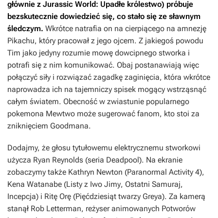
głównie z
Jurassic World: Upadłe królestwo
) próbuje
bezskutecznie dowiedzieć się, co stało się ze sławnym
śledczym.
Wkrótce natrafia on na cierpiącego na amnezję
Pikachu, który pracował z jego ojcem. Z jakiegoś powodu
Tim jako jedyny rozumie mowę dowcipnego stworka i
potrafi się z nim komunikować. Obaj postanawiają więc
połączyć siły i rozwiązać zagadkę zaginięcia, która wkrótce
naprowadza ich na tajemniczy spisek mogący wstrząsnąć
całym światem. Obecność w zwiastunie popularnego
pokemona Mewtwo może sugerować fanom, kto stoi za
zniknięciem Goodmana.
Dodajmy, że głosu tytułowemu elektrycznemu stworkowi
użycza Ryan Reynolds (seria
Deadpool
). Na ekranie
zobaczymy także Kathryn Newton (
Paranormal Activity 4
),
Kena Watanabe (
Listy z Iwo Jimy
,
Ostatni Samuraj
,
Incepcja)
i Ritę Orę (
Pięćdziesiąt twarzy Greya
). Za kamerą
stanął Rob Letterman, reżyser animowanych
Potworów