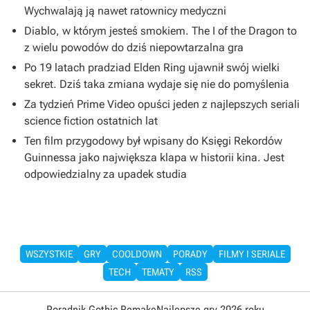
Wychwalają ją nawet ratownicy medyczni
Diablo, w którym jesteś smokiem. The I of the Dragon to
z wielu powodów do dziś niepowtarzalna gra
Po 19 latach pradziad Elden Ring ujawnił swój wielki
sekret. Dziś taka zmiana wydaje się nie do pomyślenia
Za tydzień Prime Video opuści jeden z najlepszych seriali
science fiction ostatnich lat
Ten film przygodowy był wpisany do Księgi Rekordów
Guinnessa jako największa klapa w historii kina. Jest
odpowiedzialny za upadek studia
WSZYSTKIE
GRY
COOLDOWN
PORADY
FILMY I SERIALE
TECH
TEMATY
RSS
Poradnik Gothic Remake
Najlepsze gry 2026 roku