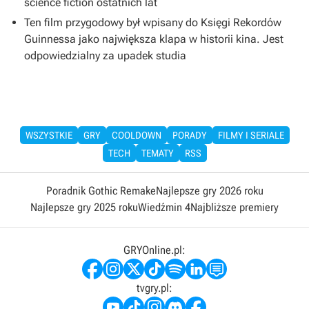
science fiction ostatnich lat
Ten film przygodowy był wpisany do Księgi Rekordów
Guinnessa jako największa klapa w historii kina. Jest
odpowiedzialny za upadek studia
WSZYSTKIE
GRY
COOLDOWN
PORADY
FILMY I SERIALE
TECH
TEMATY
RSS
Poradnik Gothic Remake
Najlepsze gry 2026 roku
Najlepsze gry 2025 roku
Wiedźmin 4
Najbliższe premiery
GRYOnline.pl:
tvgry.pl: