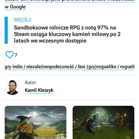
w Google
WIĘCEJ:
Sandboksowe rolnicze RPG z notą 97% na
Steam osiąga kluczowy kamień milowy po 2
latach we wczesnym dostępie

7
gry indie / niezależne
społeczność / fani (gry)
roguelike / roguelite
Autor:
Kamil Kleszyk