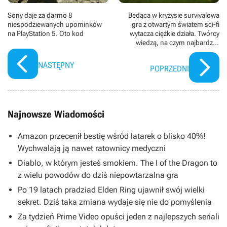
Sony daje za darmo 8
Będąca w kryzysie survivalowa
niespodziewanych upominków
gra z otwartym światem sci-fi
na PlayStation 5. Oto kod
wytacza ciężkie działa. Twórcy
wiedzą, na czym najbardziej
zależy graczom Dune: Awakening
NASTĘPNY
POPRZEDNI
Najnowsze Wiadomości
Amazon przecenił bestię wśród latarek o blisko 40%!
Wychwalają ją nawet ratownicy medyczni
Diablo, w którym jesteś smokiem. The I of the Dragon to
z wielu powodów do dziś niepowtarzalna gra
Po 19 latach pradziad Elden Ring ujawnił swój wielki
sekret. Dziś taka zmiana wydaje się nie do pomyślenia
Za tydzień Prime Video opuści jeden z najlepszych seriali