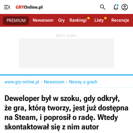




Newsroom
Gry
Rankingi
Listy
Recenzje
PREMIUM
www.gry-online.pl
Newsroom
Newsy o grach


Deweloper był w szoku, gdy odkrył,
że gra, którą tworzy, jest już dostępna
na Steam, i poprosił o radę. Wtedy
skontaktował się z nim autor