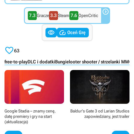

7.3
3.3
7.6
Gracze
Steam
OpenCritic


Oceń Grę

63
free-to-play
DLC i dodatki
Bungie
looter shooter / strzelanki MMO
Google Stadia – znamy cenę,
Baldur's Gate 3 od Larian Studios
datę premiery i gry na start
zapowiedziany, jest trailer
(aktualizacja)