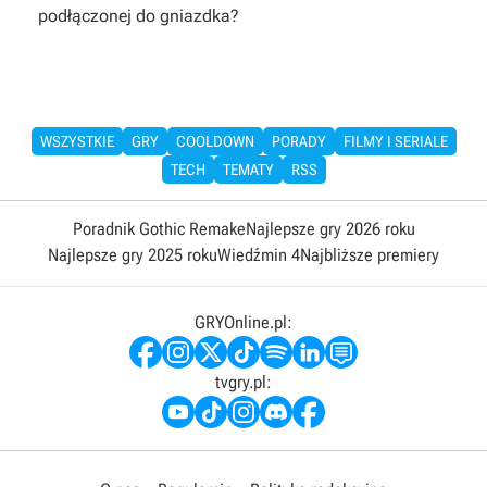
podłączonej do gniazdka?
WSZYSTKIE
GRY
COOLDOWN
PORADY
FILMY I SERIALE
TECH
TEMATY
RSS
Poradnik Gothic Remake
Najlepsze gry 2026 roku
Najlepsze gry 2025 roku
Wiedźmin 4
Najbliższe premiery
GRYOnline.pl:
tvgry.pl: