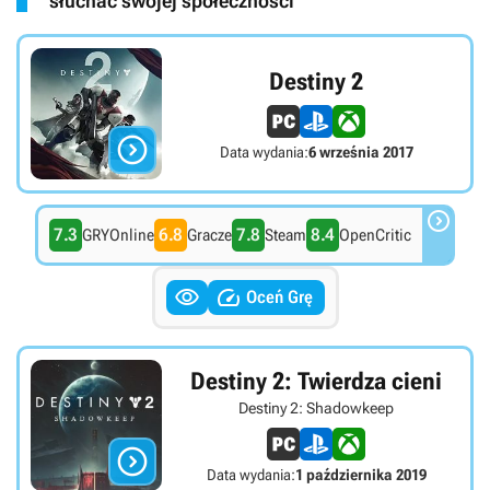
słuchać swojej społeczności”
Destiny 2

Data wydania:
6 września 2017

7.3
6.8
7.8
8.4
GRYOnline
Gracze
Steam
OpenCritic


Oceń Grę
Destiny 2: Twierdza cieni
Destiny 2: Shadowkeep

Data wydania:
1 października 2019