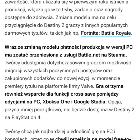
zawartość, która ukazała się w pierwszym roku istnienia
produkcji, włączając w to tryby, zadania oraz nagrody
dostępne do zdobycia. Zmiana modelu ma na celu
przyciągnięcie do
Destiny 2
graczy z innych popularnych
darmowych tytułów, takich jak np.
Fortnite: Battle Royale
.
Wraz ze zmianą modelu płatności produkcja w wersji PC
ma zostać przeniesiona z usługi Battle.net na Steama.
Twórcy udostępnią dotychczasowym graczom możliwość
migracji wszystkich poczynionych postępów oraz
zakupionych dodatków do nowej edycji w momencie
premiery tytułu na platformie firmy Valve.
Gra otrzyma
również wsparcie dla funkcji cross-save pomiędzy
edycjami na PC, Xboksa One i Google Stadia.
Opcja,
przynajmniej początkowo, nie będzie dostępna w
Destiny 2
na PlayStation 4.
Twórcy chcą jak najbardziej ujednolicić grę na PC i
konsolach, przez co
w chwili przejścia na model free-to-