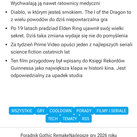
Wychwalają ją nawet ratownicy medyczni
Diablo, w którym jesteś smokiem. The I of the Dragon to
z wielu powodów do dziś niepowtarzalna gra
Po 19 latach pradziad Elden Ring ujawnił swój wielki
sekret. Dziś taka zmiana wydaje się nie do pomyślenia
Za tydzień Prime Video opuści jeden z najlepszych seriali
science fiction ostatnich lat
Ten film przygodowy był wpisany do Księgi Rekordów
Guinnessa jako największa klapa w historii kina. Jest
odpowiedzialny za upadek studia
WSZYSTKIE
GRY
COOLDOWN
PORADY
FILMY I SERIALE
TECH
TEMATY
RSS
Poradnik Gothic Remake
Najlepsze gry 2026 roku