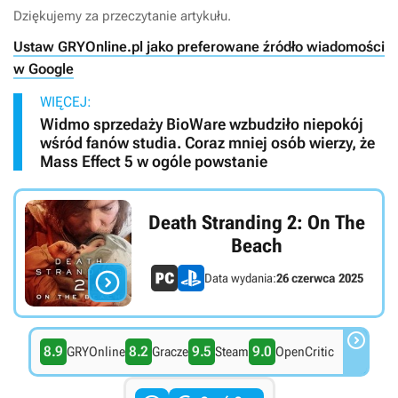
Dziękujemy za przeczytanie artykułu.
Ustaw GRYOnline.pl jako preferowane źródło wiadomości
w Google
WIĘCEJ:
Widmo sprzedaży BioWare wzbudziło niepokój
wśród fanów studia. Coraz mniej osób wierzy, że
Mass Effect 5 w ogóle powstanie
Death Stranding 2: On The
Beach

Data wydania:
26 czerwca 2025

8.9
8.2
9.5
9.0
GRYOnline
Gracze
Steam
OpenCritic