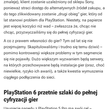
zmaleje), klient zostanie uzależniony od sklepu Sony,
ponieważ straci dostęp do alternatywnych źródeł zakupu, a
do tego zlikwidowany zostanie „drugi obieg” gier, który od
lat stanowi problem dla PlayStation. Niestety, na papierze
jest więcej korzyści niż wad – zwłaszcza że, chcąc nie
chcąc, przyzwyczailiśmy się do pełnej cyfryzacji gier.
A co z prawem własności do gier? Tym od lat się nie
przejmujemy. Skapitulowaliśmy i trudno się temu dziwić –
pomimo kontrowersji większe problemy w tym segmencie
się nie pojawiły. Dużo większym wyzwaniem będą serwery,
na których przechowywane będą instalacje gier (oraz, choć
niewielkie, ryzyko ich awarii), a także kwestia wymuszenia
ciągłego podłączenia do sieci.
PlayStation 6 przetnie szlaki do pełnej
cyfryzacji gier
Usunięcie napędu z PlayStation 5 Pro ma swój cel –