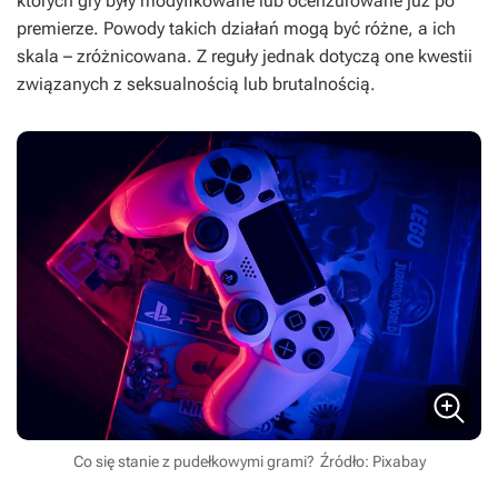
których gry były modyfikowane lub ocenzurowane już po
premierze. Powody takich działań mogą być różne, a ich
skala – zróżnicowana. Z reguły jednak dotyczą one kwestii
związanych z seksualnością lub brutalnością.
Co się stanie z pudełkowymi grami?
Źródło: Pixabay