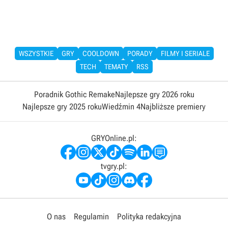
WSZYSTKIE
GRY
COOLDOWN
PORADY
FILMY I SERIALE
TECH
TEMATY
RSS
Poradnik Gothic Remake
Najlepsze gry 2026 roku
Najlepsze gry 2025 roku
Wiedźmin 4
Najbliższe premiery
GRYOnline.pl:
tvgry.pl:
O nas
Regulamin
Polityka redakcyjna