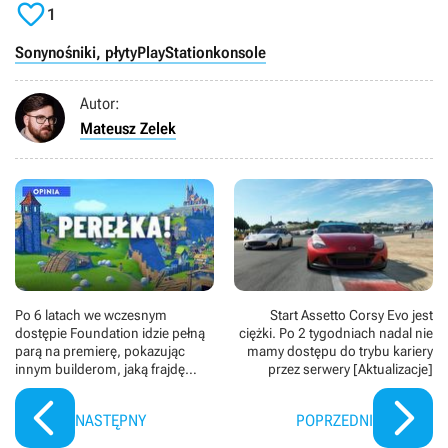

1
Sony
nośniki, płyty
PlayStation
konsole
Autor:
Mateusz Zelek
Po 6 latach we wczesnym
Start Assetto Corsy Evo jest
dostępie Foundation idzie pełną
ciężki. Po 2 tygodniach nadal nie
parą na premierę, pokazując
mamy dostępu do trybu kariery
innym builderom, jaką frajdę
przez serwery [Aktualizacje]
może dać samo budowanie
NASTĘPNY
POPRZEDNI