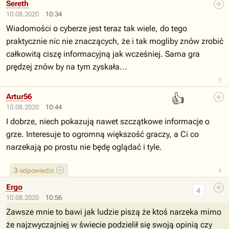
Sereth
10.08.2020
10:34
Wiadomości o cyberze jest teraz tak wiele, do tego
praktycznie nic nie znaczących, że i tak mogliby znów zrobić
całkowitą ciszę informacyjną jak wcześniej. Sama gra
prędzej znów by na tym zyskała...
3
👍
Artur56
10.08.2020
10:44
I dobrze, niech pokazują nawet szczątkowe informacje o
grze. Interesuje to ogromną większość graczy, a Ci co
narzekają po prostu nie będę oglądać i tyle.
3
odpowiedzi
4
Ergo
4
10.08.2020
10:56
Zawsze mnie to bawi jak ludzie piszą że ktoś narzeka mimo
że najzwyczajniej w świecie podzielił się swoją opinią czy