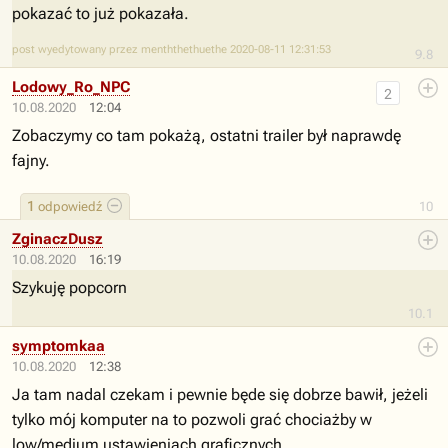
pokazać to już pokazała.
post wyedytowany przez menththethuethe 2020-08-11 12:31:53
9.8
Lodowy_Ro_NPC
2
10.08.2020
12:04
Zobaczymy co tam pokażą, ostatni trailer był naprawdę
fajny.
1
odpowiedź
10
ZginaczDusz
10.08.2020
16:19
Szykuję popcorn
10.1
symptomkaa
10.08.2020
12:38
Ja tam nadal czekam i pewnie będe się dobrze bawił, jeżeli
tylko mój komputer na to pozwoli grać chociażby w
low/medium ustawieniach graficznych.