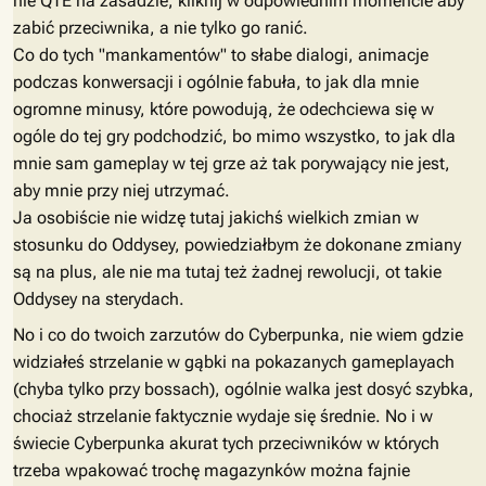
nie QTE na zasadzie, kliknij w odpowiednim momencie aby
zabić przeciwnika, a nie tylko go ranić.
Co do tych "mankamentów" to słabe dialogi, animacje
podczas konwersacji i ogólnie fabuła, to jak dla mnie
ogromne minusy, które powodują, że odechciewa się w
ogóle do tej gry podchodzić, bo mimo wszystko, to jak dla
mnie sam gameplay w tej grze aż tak porywający nie jest,
aby mnie przy niej utrzymać.
Ja osobiście nie widzę tutaj jakichś wielkich zmian w
stosunku do Oddysey, powiedziałbym że dokonane zmiany
są na plus, ale nie ma tutaj też żadnej rewolucji, ot takie
Oddysey na sterydach.
No i co do twoich zarzutów do Cyberpunka, nie wiem gdzie
widziałeś strzelanie w gąbki na pokazanych gameplayach
(chyba tylko przy bossach), ogólnie walka jest dosyć szybka,
chociaż strzelanie faktycznie wydaje się średnie. No i w
świecie Cyberpunka akurat tych przeciwników w których
trzeba wpakować trochę magazynków można fajnie