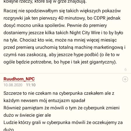
kolejne rzeczy, które się w grze znajdują.
Raczej nie spodziewałbym się takich większych pokazów
rozgrywki jak ten pierwszy 40 minutowy, bo CDPR jednak
dosyć mocno unika spoilerów. Pewnie do premiery
dostaniemy jeszcze kilka takich Night City Wire i to by było
na tyle. Chociaż kto wie, może na mniej więcej miesiąc
przed premierą uruchomią totalną machinę marketingową i
czymś nas zaskoczą, aby jeszcze hype podbić (o ile to w
ogóle będzie potrzebne, bo hype i tak jest gigantyczny).
6
Ruudhorn_NPC
10.08.2020
11:10
Szczerze to nie czekam na cyberpunka czekałem ale z
każdym newsem mój entuzjazm spadał
Również pamiętam że mówili o tym że cyberpunk zmieni
dużo w świecie gier ale
Ludzie którzy grali w cyberpunka mówili że oczekujemy za
dużo