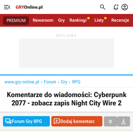




Newsroom
Gry
Rankingi
Listy
Recenzje
PREMIUM
www.gry-online.pl
Forum
Gry
RPG



Komentarze do wiadomości: Cyberpunk
2077 - zobacz zapis Night City Wire 2




Forum Gry RPG
Dodaj komentarz