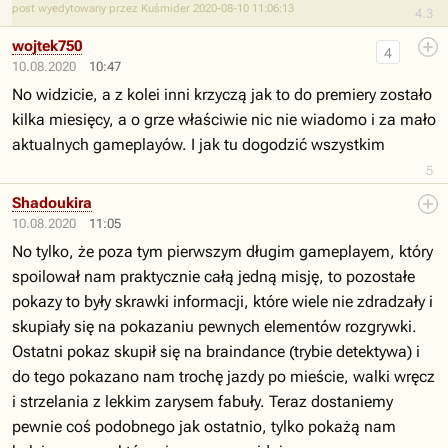
post wyedytowany przez Kuśmider 2020-08-10 11:06:13
4.3
wojtek750
4
10.08.2020
10:47
No widzicie, a z kolei inni krzyczą jak to do premiery zostało
kilka miesięcy, a o grze właściwie nic nie wiadomo i za mało
aktualnych gameplayów. I jak tu dogodzić wszystkim
5
Shadoukira
10.08.2020
11:05
No tylko, że poza tym pierwszym długim gameplayem, który
spoilował nam praktycznie całą jedną misję, to pozostałe
pokazy to były skrawki informacji, które wiele nie zdradzały i
skupiały się na pokazaniu pewnych elementów rozgrywki.
Ostatni pokaz skupił się na braindance (trybie detektywa) i
do tego pokazano nam trochę jazdy po mieście, walki wręcz
i strzelania z lekkim zarysem fabuły. Teraz dostaniemy
pewnie coś podobnego jak ostatnio, tylko pokażą nam