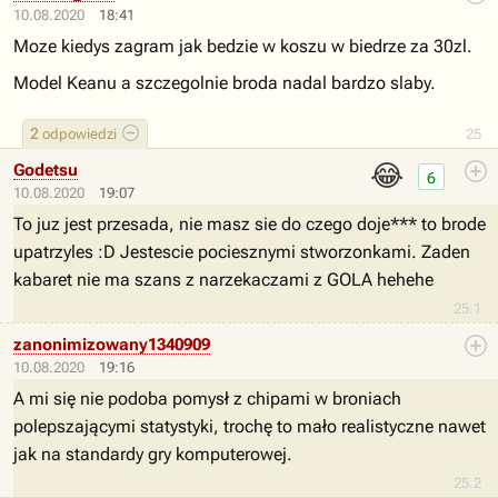
10.08.2020
18:41
Moze kiedys zagram jak bedzie w koszu w biedrze za 30zl.
Model Keanu a szczegolnie broda nadal bardzo slaby.
2
odpowiedzi
25
😂
Godetsu
6
10.08.2020
19:07
To juz jest przesada, nie masz sie do czego doje*** to brode
upatrzyles :D Jestescie pociesznymi stworzonkami. Zaden
kabaret nie ma szans z narzekaczami z GOLA hehehe
25.1
zanonimizowany1340909
10.08.2020
19:16
A mi się nie podoba pomysł z chipami w broniach
polepszającymi statystyki, trochę to mało realistyczne nawet
jak na standardy gry komputerowej.
25.2