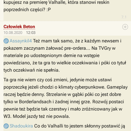
kupujesz na premierę Valhalle, która stanowi reskin
poprzednich części? :P
7.1
Człowiek Beton
10.08.2020
12:03
Assaynkil4
Też mam tak samo, że z każdym newsem i
pokazem zaczynam żałować pre-ordera... Na TVGry w
materiale po udostepnionym demie na wstępie
powiedziano, że ta gra to wielkie oczekiwania i póki co tytuł
tych oczekiwań nie spełnia.
Ta gra nie wiem czy coś zmieni, jedynie może ustawi
poprzeczkę jeżeli chodzi o klimaty cyberpunkowe. Gameplay
raczej będzie denny. Strzelanie w gąbki póki co jest dobre
tylko w Borderlandsach i żadnej innej grze. Rozwój postaci
pewnie też będzie tak czerstwy i mało zróżnicowany jak w
W3. Model jazdy też nie powala.
Shadoukira
Co do Valhalli to jestem skłonny postawić ją