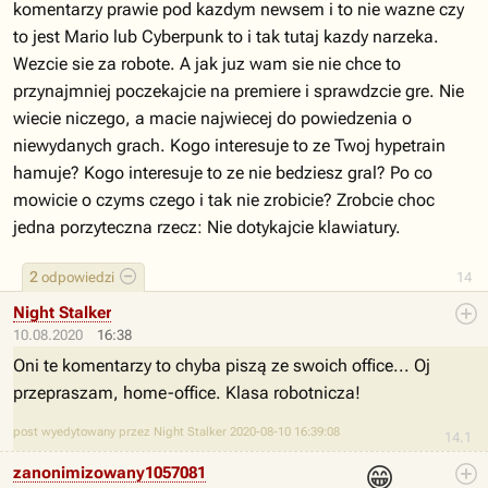
komentarzy prawie pod kazdym newsem i to nie wazne czy
to jest Mario lub Cyberpunk to i tak tutaj kazdy narzeka.
Wezcie sie za robote. A jak juz wam sie nie chce to
przynajmniej poczekajcie na premiere i sprawdzcie gre. Nie
wiecie niczego, a macie najwiecej do powiedzenia o
niewydanych grach. Kogo interesuje to ze Twoj hypetrain
hamuje? Kogo interesuje to ze nie bedziesz gral? Po co
mowicie o czyms czego i tak nie zrobicie? Zrobcie choc
jedna porzyteczna rzecz: Nie dotykajcie klawiatury.
2
odpowiedzi
14
Night Stalker
10.08.2020
16:38
Oni te komentarzy to chyba piszą ze swoich office... Oj
przepraszam, home-office. Klasa robotnicza!
post wyedytowany przez Night Stalker 2020-08-10 16:39:08
14.1
😁
zanonimizowany1057081