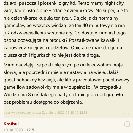
działo, puszczali piosenki z gry itd. Teraz mamy night city
wire, które było słabe + relacje dziennikarzy. No super, ale to
nie dziennikarze kupują ten tytuł. Dajcie jakiś normalny
gameplay, bo wszyscy wiedzą, że ten 40 minutowy nie ma
już odzwierciedlenia w stanie gry. Co dostaje zamiast tego
osoba oczekująca na produkt? Poszatkowane kawałki i
zapowiedź kolejnych gadżetów. Opieranie marketingu na
pluszakach i figurkach to nie jest dobra droga.
Mam nadzieję, że po dzisiejszym pokazie odwołam moje
słowa, ale poprzedni mnie nie nastawia na wiele. Jakiś
quest poboczny bez cięć, ale który przedstawia podstawowy
game flow zadowoliłby mnie w zupełności. W przypadku
Wiedźmina 3 coś takiego na tym etapie prac nad grą było
bez problemu dostępne do obejrzenia.
post wyedytowany przez Zdzichsiu 2020-08-10 12:42:51
9.3
Krothul
10.08.2020
12:51