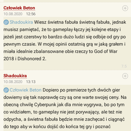
Człowiek Beton
10.08.2020
12:56
Shadoukira
Wiesz świetna fabuła świetną fabuła, jednak
musisz pamiętać, że to gameplay łączy jej kolejne etapy i
jeżeli jest czerstwy to bardzo dużo ludzi się odbije od gry po
pewnym czasie. W mojej opinii ostatnią grą w jaką grałem i
miała idealnie zbalansowane obie rzeczy to God of War
2018 i Dishonored 2.
7.5
Shadoukira
10.08.2020
13:13
Człowiek Beton
Dopiero po premierze tych dwóch gier
dowiemy się tak naprawdę czy są one warte swojej ceny. Na
obecną chwilę Cyberpunk jak dla mnie wygrywa, bo po tym
co widziałem, to gameplay nie jest porywający, ale też nie
odpycha, a świetna fabuła będzie mnie zachęcać i ciągnąć
do tego aby w końcu dojść do końca tej gry i poznać