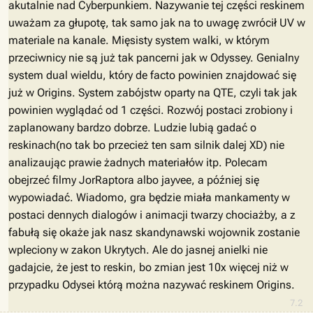
akutalnie nad Cyberpunkiem. Nazywanie tej części reskinem
uważam za głupotę, tak samo jak na to uwagę zwrócił UV w
materiale na kanale. Mięsisty system walki, w którym
przeciwnicy nie są już tak pancerni jak w Odyssey. Genialny
system dual wieldu, który de facto powinien znajdować się
już w Origins. System zabójstw oparty na QTE, czyli tak jak
powinien wyglądać od 1 części. Rozwój postaci zrobiony i
zaplanowany bardzo dobrze. Ludzie lubią gadać o
reskinach(no tak bo przecież ten sam silnik dalej XD) nie
analizaując prawie żadnych materiałów itp. Polecam
obejrzeć filmy JorRaptora albo jayvee, a później się
wypowiadać. Wiadomo, gra będzie miała mankamenty w
postaci dennych dialogów i animacji twarzy chociażby, a z
fabułą się okaże jak nasz skandynawski wojownik zostanie
wpleciony w zakon Ukrytych. Ale do jasnej anielki nie
gadajcie, że jest to reskin, bo zmian jest 10x więcej niż w
przypadku Odysei którą można nazywać reskinem Origins.
7.2