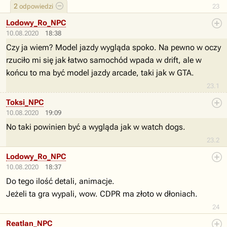
2
odpowiedzi
23
Lodowy_Ro_NPC
10.08.2020
18:38
Czy ja wiem? Model jazdy wygląda spoko. Na pewno w oczy
rzuciło mi się jak łatwo samochód wpada w drift, ale w
końcu to ma być model jazdy arcade, taki jak w GTA.
23.1
Toksi_NPC
10.08.2020
19:09
No taki powinien być a wygląda jak w watch dogs.
23.2
Lodowy_Ro_NPC
10.08.2020
18:37
Do tego ilość detali, animacje.
Jeżeli ta gra wypali, wow. CDPR ma złoto w dłoniach.
24
Reatlan_NPC