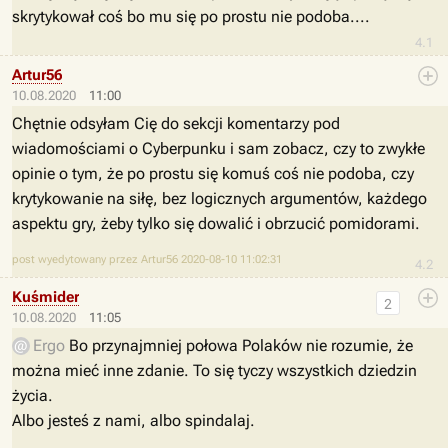
skrytykował coś bo mu się po prostu nie podoba....
4.1
Artur56
10.08.2020
11:00
Chętnie odsyłam Cię do sekcji komentarzy pod
wiadomościami o Cyberpunku i sam zobacz, czy to zwykłe
opinie o tym, że po prostu się komuś coś nie podoba, czy
krytykowanie na siłę, bez logicznych argumentów, każdego
aspektu gry, żeby tylko się dowalić i obrzucić pomidorami.
post wyedytowany przez Artur56 2020-08-10 11:02:31
4.2
Kuśmider
2
10.08.2020
11:05
Ergo
Bo przynajmniej połowa Polaków nie rozumie, że
można mieć inne zdanie. To się tyczy wszystkich dziedzin
życia.
Albo jesteś z nami, albo spindalaj.