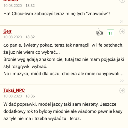
10.08.2020
18:32
Ha! Chciałbym zobaczyć teraz minę tych "znawców"!
21
👍
Gerr
11
10.08.2020
18:32
Ło panie, świetny pokaz, teraz tak namącili w life patchach,
że już nie wiem co wybrać...
Bronie wyglądają znakomicie, tutaj też nie mam pojęcia jaki
styl rozgrywki wybrać.
No i muzyka, miód dla uszu, cholera ale mnie nahypowali...
22
Toksi_NPC
10.08.2020
18:36
Widać poprawki, model jazdy taki sam niestety. Jeszcze
dodatkowy rok to byłoby miodnie ale wiadomo pewnie kasy
aż tyle nie ma i trzeba wydać tu i teraz.