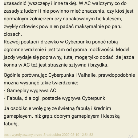
uzasadnić (wszczepy i inne takie). W AC walczymy co do
zasady z ludźmi i nie powinno mieć znaczenia, czy ktoś jest
normalnym żołnierzem czy napakowanym herkulesem,
zwykły człowiek powinien padać maksymalnie po paru
ciosach.
Rozwój postaci i drzewko w Cyberpunku ponoć robią
ogromne wrażenie i jest tam od groma możliwości. Model
jazdy wydaje się poprawny, tutaj mogę tylko dodać, że jazda
konna w AC też jest strasznie sztywna i brzydka.
Ogólnie porównując Cyberpunka i Valhalle, prawdopodobnie
można wysunąć takie twierdzenie:
- Gameplay wygrywa AC
- Fabuła, dialogi, postacie wygrywa Cyberpunk
Ja osobiście wolę grę ze świetną fabułą i średnim
gameplayem, niż grę z dobrym gameplayem i kiepską
fabułą.
post wyedytowany przez Shadoukira 2020-08-10 12:54:52
7.4