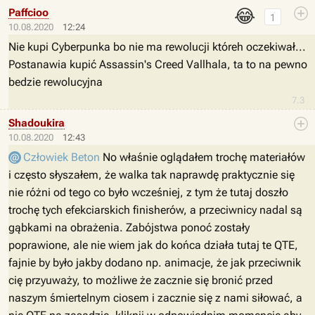
😂
Paffcioo
1
10.08.2020
12:24
Nie kupi Cyberpunka bo nie ma rewolucji któreh oczekiwał...
Postanawia kupić Assassin's Creed Vallhala, ta to na pewno
bedzie rewolucyjna
7.3
Shadoukira
10.08.2020
12:43
Człowiek Beton
No właśnie oglądałem trochę materiałów
i często słyszałem, że walka tak naprawdę praktycznie się
nie różni od tego co było wcześniej, z tym że tutaj doszło
trochę tych efekciarskich finisherów, a przeciwnicy nadal są
gąbkami na obrażenia. Zabójstwa ponoć zostały
poprawione, ale nie wiem jak do końca działa tutaj te QTE,
fajnie by było jakby dodano np. animacje, że jak przeciwnik
cię przyuważy, to możliwe że zacznie się bronić przed
naszym śmiertelnym ciosem i zacznie się z nami siłować, a