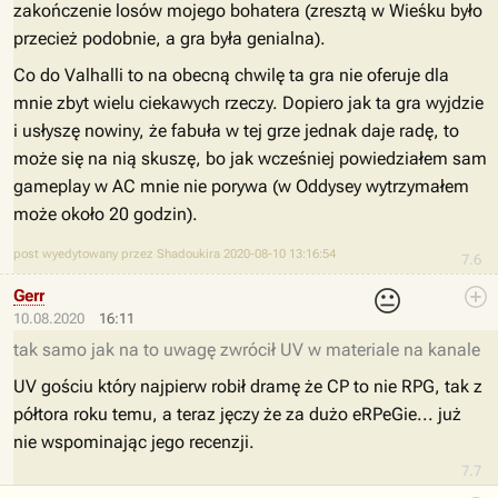
zakończenie losów mojego bohatera (zresztą w Wieśku było
przecież podobnie, a gra była genialna).
Co do Valhalli to na obecną chwilę ta gra nie oferuje dla
mnie zbyt wielu ciekawych rzeczy. Dopiero jak ta gra wyjdzie
i usłyszę nowiny, że fabuła w tej grze jednak daje radę, to
może się na nią skuszę, bo jak wcześniej powiedziałem sam
gameplay w AC mnie nie porywa (w Oddysey wytrzymałem
może około 20 godzin).
post wyedytowany przez Shadoukira 2020-08-10 13:16:54
7.6
😐
Gerr
10.08.2020
16:11
tak samo jak na to uwagę zwrócił UV w materiale na kanale
UV gościu który najpierw robił dramę że CP to nie RPG, tak z
półtora roku temu, a teraz jęczy że za dużo eRPeGie... już
nie wspominając jego recenzji.
7.7