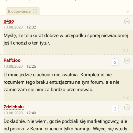
8
odpowiedzi
9
p4go
10.08.2020
12:02
Myślę, że to akurat dobrze w przypadku sporej niewiadomej
jeśli chodzi o ten tytuł.
9.1
Paffcioo
2
10.08.2020
12:25
U mnie jedzie ciuchcia i nie zwalnia. Kompletnie nie
rozumiem tego braku entuzjazmu na tym forum, ale nie
zamierzam się nim za bardzo przejmować.
9.2
Zdzichsiu
2
10.08.2020
12:40
Dokładnie. Nie wiem, gdzie podziali się marketingowcy, ale
od pokazu z Keanu ciuchcia tylko hamuje. Więcej się wtedy