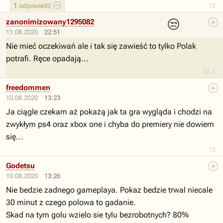
1
odpowiedź
12
😒
zanonimizowany1295082
11.08.2020
22:51
Nie mieć oczekiwań ale i tak się zawieść to tylko Polak
potrafi. Ręce opadają...
12.1
freedommen
10.08.2020
13:23
Ja ciągle czekam aż pokażą jak ta gra wygląda i chodzi na
zwykłym ps4 oraz xbox one i chyba do premiery nie dowiem
się...
13
Godetsu
10.08.2020
13:26
Nie bedzie zadnego gameplaya. Pokaz bedzie trwal niecale
30 minut z czego polowa to gadanie.
Skad na tym golu wzielo sie tylu bezrobotnych? 80%