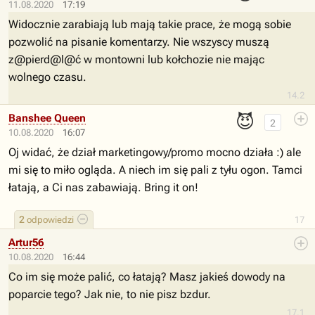
11.08.2020
17:19
Widocznie zarabiają lub mają takie prace, że mogą sobie
pozwolić na pisanie komentarzy. Nie wszyscy muszą
z@pierd@l@ć w montowni lub kołchozie nie mając
wolnego czasu.
14.2
😈
Banshee Queen
2
10.08.2020
16:07
Oj widać, że dział marketingowy/promo mocno działa :) ale
mi się to miło ogląda. A niech im się pali z tyłu ogon. Tamci
łatają, a Ci nas zabawiają. Bring it on!
2
odpowiedzi
17
Artur56
10.08.2020
16:44
Co im się może palić, co łatają? Masz jakieś dowody na
poparcie tego? Jak nie, to nie pisz bzdur.
17.1