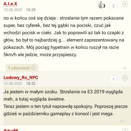
👍
A.l.e.X
2
10.08.2020
18:29
no w końcu coś się dzieje : strzelanie tym razem pokazane
super, bez cyferek, bez tej gąbki na pociski, czuć jak
wchodzi pocisk w ciało. Jak to poprawili aż tak to czapki z
głów, bo był to najbardziej g... element zaprezentowany na
pokazach. Mój pociąg hypetrain w końcu ruszył na razie
5km/h ale jedzie, może przyspieszy.
1
odpowiedź
20
Lodowy_Ro_NPC
1
10.08.2020
18:32
Ja jestem w małym szoku. Strzelanie na E3 2019 wygląda
meh, a tutaj wygląda świetne.
Teraz jestem o ten tytuł naprawdę spokojny. Poproszę jescze
gdzieś w październiku gameplay z konsol i jest mega.
20.1
Artur56