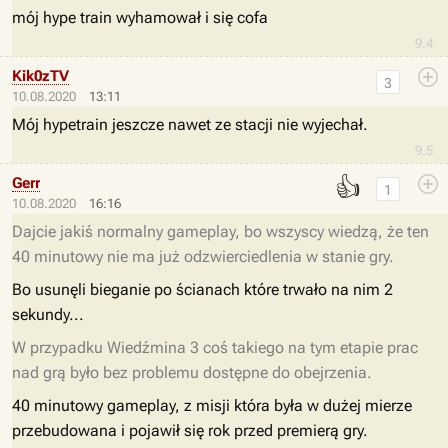
mój hype train wyhamował i się cofa
9.4
Kik0zTV
3
10.08.2020
13:11
Mój hypetrain jeszcze nawet ze stacji nie wyjechał.
9.5
👍
Gerr
1
10.08.2020
16:16
Dajcie jakiś normalny gameplay, bo wszyscy wiedzą, że ten
40 minutowy nie ma już odzwierciedlenia w stanie gry.
Bo usunęli bieganie po ścianach które trwało na nim 2
sekundy...
W przypadku Wiedźmina 3 coś takiego na tym etapie prac
nad grą było bez problemu dostępne do obejrzenia.
40 minutowy gameplay, z misji która była w dużej mierze
przebudowana i pojawił się rok przed premierą gry.