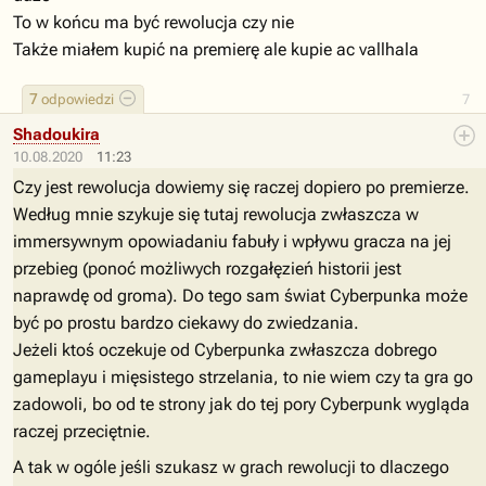
To w końcu ma być rewolucja czy nie
Także miałem kupić na premierę ale kupie ac vallhala
7
odpowiedzi
7
Shadoukira
10.08.2020
11:23
Czy jest rewolucja dowiemy się raczej dopiero po premierze.
Według mnie szykuje się tutaj rewolucja zwłaszcza w
immersywnym opowiadaniu fabuły i wpływu gracza na jej
przebieg (ponoć możliwych rozgałęzień historii jest
naprawdę od groma). Do tego sam świat Cyberpunka może
być po prostu bardzo ciekawy do zwiedzania.
Jeżeli ktoś oczekuje od Cyberpunka zwłaszcza dobrego
gameplayu i mięsistego strzelania, to nie wiem czy ta gra go
zadowoli, bo od te strony jak do tej pory Cyberpunk wygląda
raczej przeciętnie.
A tak w ogóle jeśli szukasz w grach rewolucji to dlaczego