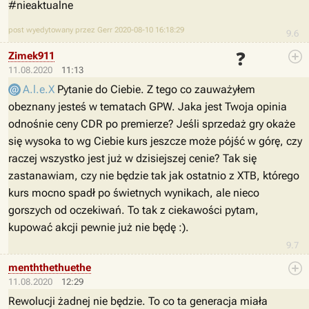
#nieaktualne
post wyedytowany przez Gerr 2020-08-10 16:18:29
9.6
❓
Zimek911
11.08.2020
11:13
A.l.e.X
Pytanie do Ciebie. Z tego co zauważyłem
obeznany jesteś w tematach GPW. Jaka jest Twoja opinia
odnośnie ceny CDR po premierze? Jeśli sprzedaż gry okaże
się wysoka to wg Ciebie kurs jeszcze może pójść w górę, czy
raczej wszystko jest już w dzisiejszej cenie? Tak się
zastanawiam, czy nie będzie tak jak ostatnio z XTB, którego
kurs mocno spadł po świetnych wynikach, ale nieco
gorszych od oczekiwań. To tak z ciekawości pytam,
kupować akcji pewnie już nie będę :).
9.7
menththethuethe
11.08.2020
12:29
Rewolucji żadnej nie będzie. To co ta generacja miała