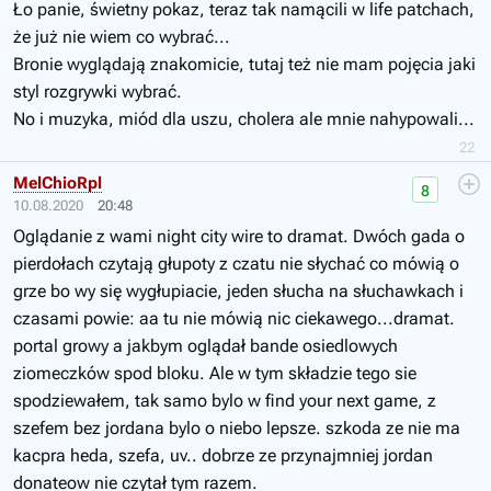
Ło panie, świetny pokaz, teraz tak namącili w life patchach,
że już nie wiem co wybrać...
Bronie wyglądają znakomicie, tutaj też nie mam pojęcia jaki
styl rozgrywki wybrać.
No i muzyka, miód dla uszu, cholera ale mnie nahypowali...
22
MelChioRpl
8
10.08.2020
20:48
Oglądanie z wami night city wire to dramat. Dwóch gada o
pierdołach czytają głupoty z czatu nie słychać co mówią o
grze bo wy się wygłupiacie, jeden słucha na słuchawkach i
czasami powie: aa tu nie mówią nic ciekawego...dramat.
portal growy a jakbym oglądał bande osiedlowych
ziomeczków spod bloku. Ale w tym składzie tego sie
spodziewałem, tak samo bylo w find your next game, z
szefem bez jordana bylo o niebo lepsze. szkoda ze nie ma
kacpra heda, szefa, uv.. dobrze ze przynajmniej jordan
donateow nie czytał tym razem.