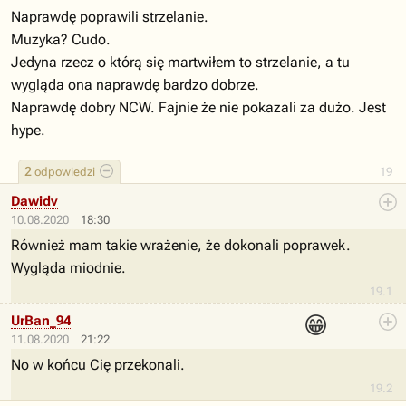
Naprawdę poprawili strzelanie.
Muzyka? Cudo.
Jedyna rzecz o którą się martwiłem to strzelanie, a tu
wygląda ona naprawdę bardzo dobrze.
Naprawdę dobry NCW. Fajnie że nie pokazali za dużo. Jest
hype.
2
odpowiedzi
19
Dawidv
10.08.2020
18:30
Również mam takie wrażenie, że dokonali poprawek.
Wygląda miodnie.
19.1
😁
UrBan_94
11.08.2020
21:22
No w końcu Cię przekonali.
19.2