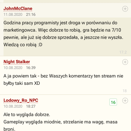
JohnMcClane
11.08.2020
21:16
Godzina pracy programisty jest droga w porównaniu do
marketingowca. Więc dobrze to robią, gra będzie na 7/10
pewnie, ale już się dobrze sprzedała, a jeszcze nie wyszła.
Wiedzą co robią :D
17.2
Night Stalker
10.08.2020
16:39
A ja powiem tak - bez Waszych komentarzy ten stream nie
byłby taki sam XD
18
Lodowy_Ro_NPC
16
10.08.2020
18:27
Ale to wygląda dobrze.
Gameplay wygląda miodnie, strzelanie ma wagę, masa
broni.