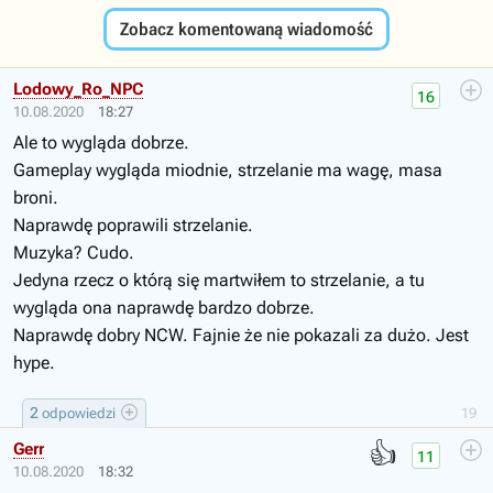
Zobacz komentowaną wiadomość
Lodowy_Ro_NPC
16
10.08.2020
18:27
Ale to wygląda dobrze.
Gameplay wygląda miodnie, strzelanie ma wagę, masa
broni.
Naprawdę poprawili strzelanie.
Muzyka? Cudo.
Jedyna rzecz o którą się martwiłem to strzelanie, a tu
wygląda ona naprawdę bardzo dobrze.
Naprawdę dobry NCW. Fajnie że nie pokazali za dużo. Jest
hype.
2
odpowiedzi
19
👍
Gerr
11
10.08.2020
18:32