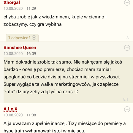
tthorgal
10.08.2020
11:29
chyba zrobię jak z wiedźminem, kupię w ciemno i
zobaczymy, czy gra wybitna
1
odpowiedź
8
Banshee Queen
10.08.2020
16:09
Mam dokładnie zrobić tak samo. Nie nakręcam się jakoś
bardzo - ocenię po premierze, chociaż mam zamiar
spoglądać co będzie dzisiaj na streamie i w przyszłości.
Super wygląda ta walka marketingowców, jak zaplecze
"łata" dziury żeby zdążyć na czas :D
8.1
A.l.e.X
10.08.2020
11:38
A ja uważam zupełnie inaczej. Trzy miesiące do premiery a
hype train wyhamował i stoi w miejscu.