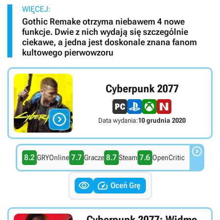
WIĘCEJ:
Gothic Remake otrzyma niebawem 4 nowe
funkcje. Dwie z nich wydają się szczególnie
ciekawe, a jedna jest doskonale znana fanom
kultowego pierwowzoru
Cyberpunk 2077

Data wydania:
10 grudnia 2020

8.2
7.7
8.7
7.6
GRYOnline
Gracze
Steam
OpenCritic


Oceń Grę
Cyberpunk 2077: Widmo