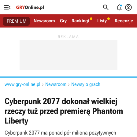




Newsroom
Gry
Rankingi
Listy
Recenzje
PREMIUM
www.gry-online.pl
Newsroom
Newsy o grach


Cyberpunk 2077 dokonał wielkiej
rzeczy tuż przed premierą Phantom
Liberty
Cyberpunk 2077 ma ponad pół miliona pozytywnych