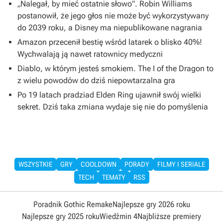
„Nalegał, by mieć ostatnie słowo”. Robin Williams
postanowił, że jego głos nie może być wykorzystywany
do 2039 roku, a Disney ma niepublikowane nagrania
Amazon przecenił bestię wśród latarek o blisko 40%!
Wychwalają ją nawet ratownicy medyczni
Diablo, w którym jesteś smokiem. The I of the Dragon to
z wielu powodów do dziś niepowtarzalna gra
Po 19 latach pradziad Elden Ring ujawnił swój wielki
sekret. Dziś taka zmiana wydaje się nie do pomyślenia
WSZYSTKIE
GRY
COOLDOWN
PORADY
FILMY I SERIALE
TECH
TEMATY
RSS
Poradnik Gothic Remake
Najlepsze gry 2026 roku
Najlepsze gry 2025 roku
Wiedźmin 4
Najbliższe premiery