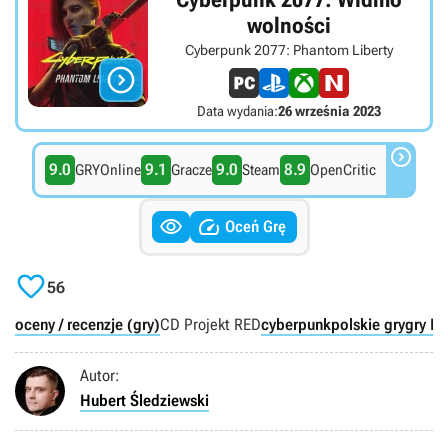
wolności
Cyberpunk 2077: Phantom Liberty

Data wydania:
26 września 2023

9.0
9.1
9.0
8.9
GRYOnline
Gracze
Steam
OpenCritic


Oceń Grę

56
oceny / recenzje (gry)
CD Projekt RED
cyberpunk
polskie gry
gry R
Autor:
Hubert Śledziewski