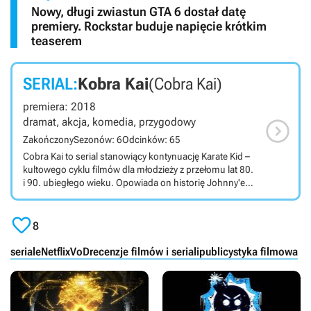
Nowy, długi zwiastun GTA 6 dostał datę
premiery. Rockstar buduje napięcie krótkim
teaserem
SERIAL:
Kobra Kai
(Cobra Kai)
premiera: 2018

dramat, akcja, komedia, przygodowy
Zakończony
Sezonów: 6
Odcinków: 65
Cobra Kai to serial stanowiący kontynuację Karate Kid –
kultowego cyklu filmów dla młodzieży z przełomu lat 80.
i 90. ubiegłego wieku. Opowiada on historię Johnny'ego
Lawrence'a, który po wydarzeniach z pierwszego filmu
ma problemy z wyjściem na prostą i w końcu podejmuje

decyzję, by wskrzesić swoją dawną szkołę karate –
8
tytułowe Cobra Kai. Produkcja łączy w sobie elementy
komedii, dramatu i sztuk walki. Serial Cobra Kai
seriale
Netflix
VoD
recenzje filmów i seriali
publicystyka filmowa
tworzony dla platformy Netflix (wcześniej dla YouTube
Premium) przedstawia ciąg dalszy wątków
zapoczątkowanych w pierwszych odsłonach cyklu
Cobra Kai. Johnny Lawrence, jeden z głównych