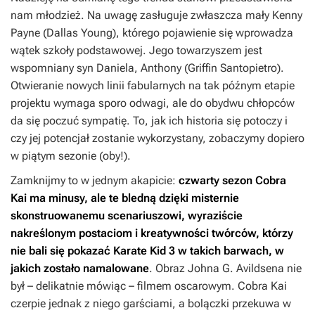
nam młodzież. Na uwagę zasługuje zwłaszcza mały Kenny
Payne (Dallas Young), którego pojawienie się wprowadza
wątek szkoły podstawowej. Jego towarzyszem jest
wspomniany syn Daniela, Anthony (Griffin Santopietro).
Otwieranie nowych linii fabularnych na tak późnym etapie
projektu wymaga sporo odwagi, ale do obydwu chłopców
da się poczuć sympatię. To, jak ich historia się potoczy i
czy jej potencjał zostanie wykorzystany, zobaczymy dopiero
w piątym sezonie (oby!).
Zamknijmy to w jednym akapicie:
czwarty sezon
Cobra
Kai
ma minusy, ale te bledną dzięki misternie
skonstruowanemu scenariuszowi, wyraziście
nakreślonym postaciom i kreatywności twórców, którzy
nie bali się pokazać
Karate Kid 3
w takich barwach, w
jakich zostało namalowane
. Obraz Johna G. Avildsena nie
był – delikatnie mówiąc – filmem oscarowym. Cobra Kai
czerpie jednak z niego garściami, a bolączki przekuwa w