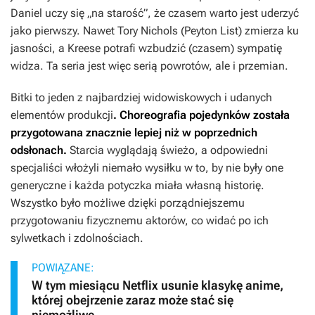
Daniel uczy się „na starość”, że czasem warto jest uderzyć
jako pierwszy. Nawet Tory Nichols (Peyton List) zmierza ku
jasności, a Kreese potrafi wzbudzić (czasem) sympatię
widza. Ta seria jest więc serią powrotów, ale i przemian.
Bitki to jeden z najbardziej widowiskowych i udanych
elementów produkcji
. Choreografia pojedynków została
przygotowana znacznie lepiej niż w poprzednich
odsłonach.
Starcia wyglądają świeżo, a odpowiedni
specjaliści włożyli niemało wysiłku w to, by nie były one
generyczne i każda potyczka miała własną historię.
Wszystko było możliwe dzięki porządniejszemu
przygotowaniu fizycznemu aktorów, co widać po ich
sylwetkach i zdolnościach.
POWIĄZANE:
W tym miesiącu Netflix usunie klasykę anime,
której obejrzenie zaraz może stać się
niemożliwe