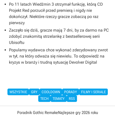
Po 11 latach Wiedźmin 3 otrzymał funkcję, którą CD
Projekt Red porzucił przed premierą i nigdy nie
dokończył. Niektóre rzeczy gracze zobaczą po raz
pierwszy
Zaczęło się dziś, gracze mają 7 dni, by za darmo na PC
zdobyć znakomitą strzelankę z bestsellerowej serii
Ubisoftu
Popularny wydawca chce wykonać zdecydowany zwrot
w tył, na który odważa się niewielu. To odpowiedź na
kryzys w branży i trudną sytuację Devolver Digital
WSZYSTKIE
GRY
COOLDOWN
PORADY
FILMY I SERIALE
TECH
TEMATY
RSS
Poradnik Gothic Remake
Najlepsze gry 2026 roku