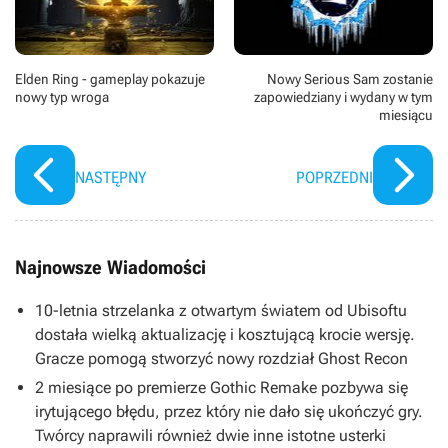
antagonistów pierwszego filmu, decyduje się wskrzesić
niesławną szkołę karate, do której niegdyś uczęszczał,
czyli Cobrę Kai. Przeszkodzić w tym stara mu się jego
dawny rywal - Daniel LaRusso. W produkcji tej wystąpiło
Elden Ring - gameplay pokazuje
Nowy Serious Sam zostanie
sporo aktorów znanych z Karate Kid, na czele z Ralphem
nowy typ wroga
zapowiedziany i wydany w tym
Macchio (Daniel LaRusso), Williamem Zabką (Johnny
miesiącu
Lawrence) oraz Martinem Kovem. Wspierają ich między
innymi Courtney Henggeler (Amanda LaRusso), Xolo
Mariduena (Miguel Diaz), Tanner Buchanan (Robby
NASTĘPNY
POPRZEDNI
Lawrence) oraz Mary Mouser (Samantha LaRusso).
Głównymi twórcami serialu są Josh Heald, Jon Hurwitz i
Hayden Schlossberg. Zdjęcia powstały w Atlancie oraz
Los Angeles.
Najnowsze Wiadomości
10-letnia strzelanka z otwartym światem od Ubisoftu
dostała wielką aktualizację i kosztującą krocie wersję.
Gracze pomogą stworzyć nowy rozdział Ghost Recon
2 miesiące po premierze Gothic Remake pozbywa się
irytującego błędu, przez który nie dało się ukończyć gry.
Twórcy naprawili również dwie inne istotne usterki