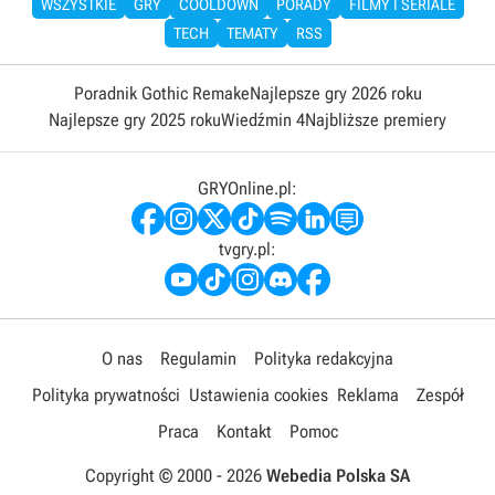
WSZYSTKIE
GRY
COOLDOWN
PORADY
FILMY I SERIALE
TECH
TEMATY
RSS
Poradnik Gothic Remake
Najlepsze gry 2026 roku
Najlepsze gry 2025 roku
Wiedźmin 4
Najbliższe premiery
GRYOnline.pl:
tvgry.pl:
O nas
Regulamin
Polityka redakcyjna
Polityka prywatności
Ustawienia cookies
Reklama
Zespół
Praca
Kontakt
Pomoc
Copyright © 2000 -
2026
Webedia Polska SA