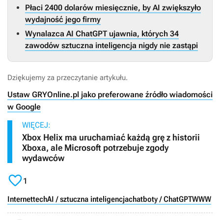
Płaci 2400 dolarów miesięcznie, by AI zwiększyło
wydajność jego firmy
Wynalazca AI ChatGPT ujawnia, których 34
zawodów sztuczna inteligencja nigdy nie zastąpi
Dziękujemy za przeczytanie artykułu.
Ustaw GRYOnline.pl jako preferowane źródło wiadomości
w Google
WIĘCEJ:
Xbox Helix ma uruchamiać każdą grę z historii
Xboxa, ale Microsoft potrzebuje zgody
wydawców

1
Internet
tech
AI / sztuczna inteligencja
chatboty / ChatGPT
WWW