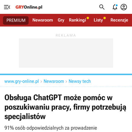




Newsroom
Gry
Rankingi
Listy
Recenzje
PREMIUM
www.gry-online.pl
Newsroom
Newsy tech


Obsługa ChatGPT może pomóc w
poszukiwaniu pracy, firmy potrzebują
specjalistów
91% osób odpowiedzialnych za prowadzenie