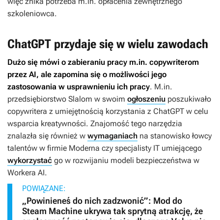
więc znika potrzeba m.in. opłacenia zewnętrznego
szkoleniowca.
ChatGPT przydaje się w wielu zawodach
Dużo się mówi o zabieraniu pracy m.in. copywriterom
przez AI, ale zapomina się o możliwości jego
zastosowania w usprawnieniu ich pracy
. M.in.
przedsiębiorstwo Slalom w swoim
ogłoszeniu
poszukiwało
copywritera z umiejętnością korzystania z ChatGPT w celu
wsparcia kreatywności. Znajomość tego narzędzia
znalazła się również w
wymaganiach
na stanowisko łowcy
talentów w firmie Moderna czy specjalisty IT umiejącego
wykorzystać
go w rozwijaniu modeli bezpieczeństwa w
Workera AI.
POWIĄZANE:
„Powinieneś do nich zadzwonić”: Mod do
Steam Machine ukrywa tak sprytną atrakcję, że