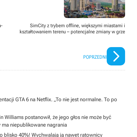
a-
SimCity z trybem offline, większymi miastami i
kształtowaniem terenu – potencjalne zmiany w grze
POPRZEDNI
ntacji GTA 6 na Netflix. „To nie jest normalne. To po
in Williams postanowił, że jego głos nie może być
y ma niepublikowane nagrania
 o blisko 40%! Wychwalają ją nawet ratownicy