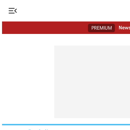

New
PREMIUM