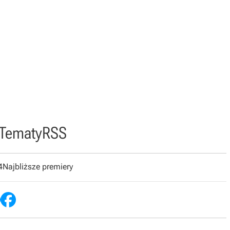
Tematy
RSS
4
Najbliższe premiery