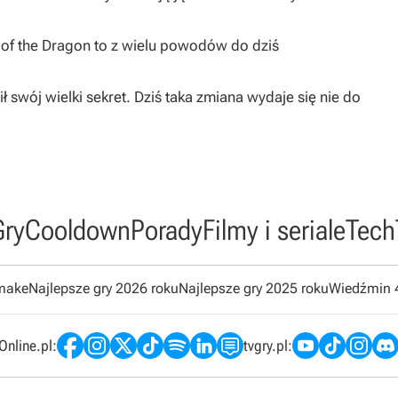
I of the Dragon to z wielu powodów do dziś
ł swój wielki sekret. Dziś taka zmiana wydaje się nie do
Gry
Cooldown
Porady
Filmy i seriale
Tech
emake
Najlepsze gry 2026 roku
Najlepsze gry 2025 roku
Wiedźmin 
nline.pl:
tvgry.pl: