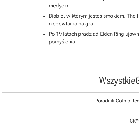
medyczni
Diablo, w którym jesteś smokiem. The 
niepowtarzalna gra
Po 19 latach pradziad Elden Ring ujawni
pomyślenia
Wszystkie
Poradnik Gothic R
GRYO