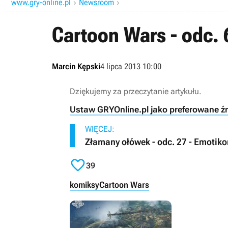
www.gry-online.pl
Newsroom


Cartoon Wars - odc. 
Marcin Kępski
4 lipca 2013 10:00
Dziękujemy za przeczytanie artykułu.
Ustaw GRYOnline.pl jako preferowane ź
WIĘCEJ:
Złamany ołówek - odc. 27 - Emotik

39
komiksy
Cartoon Wars