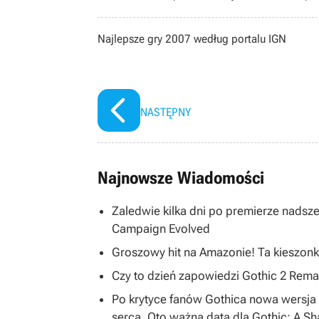
nauki oraz pracy na najwyższych
zagnała go fascynacja emulacją i ko
Najlepsze gry 2007 według portalu IGN
gier (długo by wymieniać ulubione gatu
dopieszczonym serialem lub filmem
prywatnym.
NASTĘPNY
Najnowsze Wiadomości
Zaledwie kilka dni po premierze nadsze
Campaign Evolved
Groszowy hit na Amazonie! Ta kieszonk
Czy to dzień zapowiedzi Gothic 2 R
Po krytyce fanów Gothica nowa wersja 
serca. Oto ważna data dla Gothic: A S