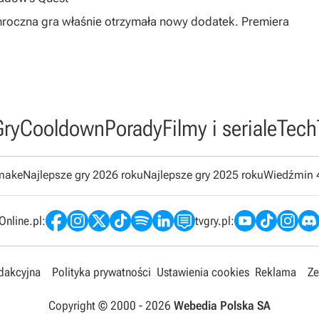
mroczna gra właśnie otrzymała nowy dodatek. Premiera
Gry
Cooldown
Porady
Filmy i seriale
Tech
emake
Najlepsze gry 2026 roku
Najlepsze gry 2025 roku
Wiedźmin 
nline.pl:
tvgry.pl:
edakcyjna
Polityka prywatności
Ustawienia cookies
Reklama
Ze
Copyright © 2000 -
2026
Webedia Polska SA