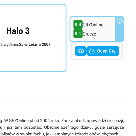

8.4
GRYOnline
Halo 3
8.1
Gracze
ta wydania:
25 września 2007


Oceń Grę
og. W GRYOnline.pl od 2004 roku. Zaczynał od zapowiedzi i recenzji,
i już tam pozostać. Obecnie szef tego działu, gdzie zarządza
alistów w swoim fachu, jak i ambitnych żółtodziobów, chętnych do