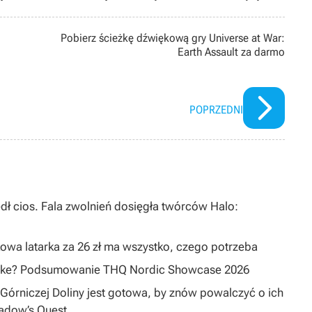
 obrotach. Były redaktor niezapomnianego emu@dreams, gdzie
nsolami, a także recenzent magazynu GB More. Miłośnik informacji,
Pobierz ścieżkę dźwiękową gry Universe at War:
nki), Internetu, dobrej książki sci-fi i fantasy, nie pogardzi również
Earth Assault za darmo
. Mąż, ojciec trójki dzieci, esteta, zwolennik umiaru w życiu
POPRZEDNI
dł cios. Fala zwolnień dosięgła twórców Halo:
owa latarka za 26 zł ma wszystko, czego potrzeba
emake? Podsumowanie THQ Nordic Showcase 2026
Górniczej Doliny jest gotowa, by znów powalczyć o ich
hadow’s Quest