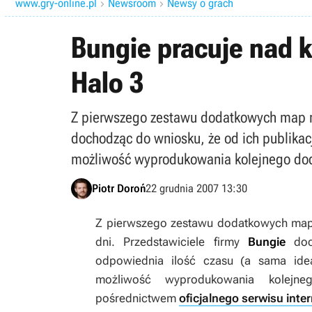
www.gry-online.pl
Newsroom
Newsy o grach


Bungie pracuje nad
Halo 3
Z pierwszego zestawu dodatkowych map mu
dochodząc do wniosku, że od ich publikac
możliwość wyprodukowania kolejnego doda
Piotr Doroń
22 grudnia 2007 13:30
Z pierwszego zestawu dodatkowych map 
dni. Przedstawiciele firmy
Bungie
doch
odpowiednia ilość czasu (a sama ide
możliwość wyprodukowania kolejn
pośrednictwem
oficjalnego serwisu int