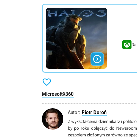
Da


Microsoft
X360
Autor:
Piotr Doroń
Z wykształcenia dziennikarz i politol
by po roku dołączyć do Newsroomu 
zespołem złożonym zarówno ze specj