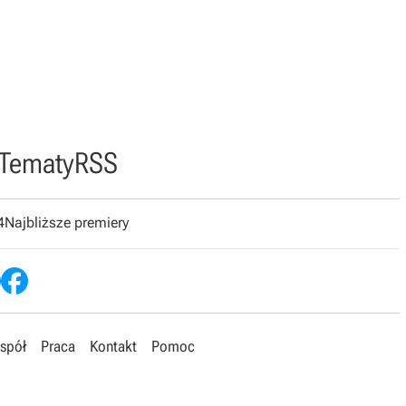
Tematy
RSS
4
Najbliższe premiery
spół
Praca
Kontakt
Pomoc