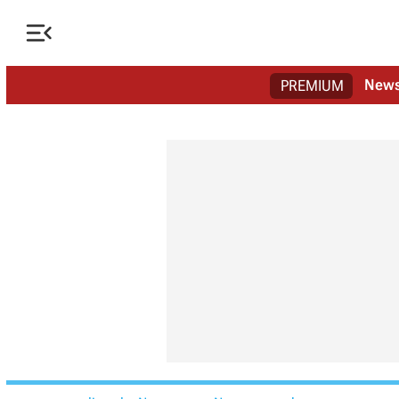

New
PREMIUM