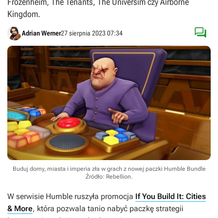
Frozenheim, The Tenants, The Universim czy Airborne
Kingdom.

Adrian Werner
27 sierpnia 2023 07:34
Buduj domy, miasta i imperia zła w grach z nowej paczki Humble Bundle
Źródło: Rebellion
.
W serwisie Humble ruszyła promocja
If You Build It: Cities
& More
, która pozwala tanio nabyć paczkę strategii