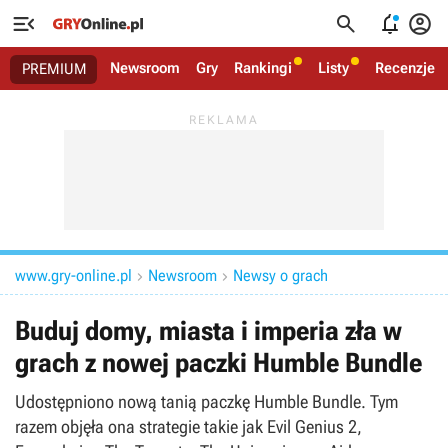




Newsroom
Gry
Rankingi
Listy
Recenzje
PREMIUM
www.gry-online.pl
Newsroom
Newsy o grach


Buduj domy, miasta i imperia zła w
grach z nowej paczki Humble Bundle
Udostępniono nową tanią paczkę Humble Bundle. Tym
razem objęła ona strategie takie jak Evil Genius 2,