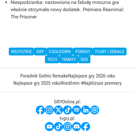
Niespodzianka: nastawiona na fabułę mroczna gra
właśnie otrzymała nowy dodatek. Premiera Reanimal:
The Prisoner
WSZYSTKIE
GRY
COOLDOWN
PORADY
FILMY I SERIALE
TECH
TEMATY
RSS
Poradnik Gothic Remake
Najlepsze gry 2026 roku
Najlepsze gry 2025 roku
Wiedźmin 4
Najbliższe premiery
GRYOnline.pl:
tvgry.pl: