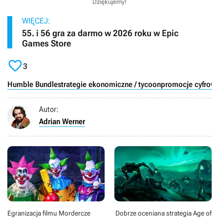
Dziękujemy!
WIĘCEJ:
55. i 56 gra za darmo w 2026 roku w Epic
Games Store

3
Humble Bundle
strategie ekonomiczne / tycoon
promocje cyfrow
Autor:
Adrian Werner
Egranizacja filmu Mordercze
Dobrze oceniana strategia Age of