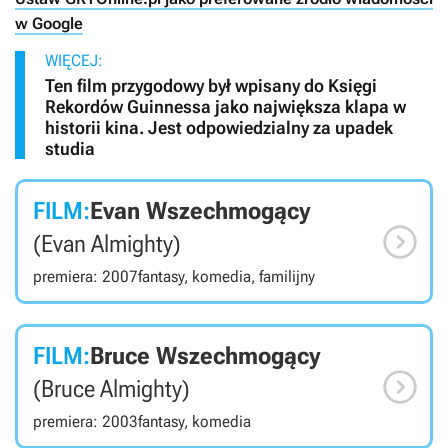
w Google
WIĘCEJ:
Ten film przygodowy był wpisany do Księgi
Rekordów Guinnessa jako największa klapa w
historii kina. Jest odpowiedzialny za upadek
studia
FILM:
Evan Wszechmogący

(Evan Almighty)
premiera: 2007
fantasy, komedia, familijny
FILM:
Bruce Wszechmogący

(Bruce Almighty)
premiera: 2003
fantasy, komedia