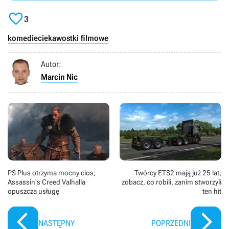

3
komedie
ciekawostki filmowe
Autor:
Marcin Nic
PS Plus otrzyma mocny cios;
Twórcy ETS2 mają już 25 lat;
Assassin's Creed Valhalla
zobacz, co robili, zanim stworzyli
opuszcza usługę
ten hit
NASTĘPNY
POPRZEDNI