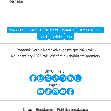
Remake
WSZYSTKIE
GRY
COOLDOWN
PORADY
FILMY I SERIALE
TECH
TEMATY
RSS
Poradnik Gothic Remake
Najlepsze gry 2026 roku
Najlepsze gry 2025 roku
Wiedźmin 4
Najbliższe premiery
GRYOnline.pl:
tvgry.pl:
O nas
Regulamin
Polityka redakcyjna