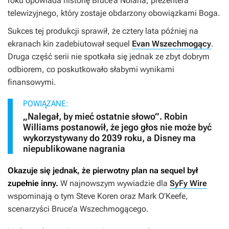
roku opowiada historię Bruce’a Nolana, prezentera
telewizyjnego, który zostaje obdarzony obowiązkami Boga.
Sukces tej produkcji sprawił, że cztery lata później na
ekranach kin zadebiutował sequel
Evan Wszechmogący
.
Druga część serii nie spotkała się jednak ze zbyt dobrym
odbiorem, co poskutkowało słabymi wynikami
finansowymi.
POWIĄZANE:
„Nalegał, by mieć ostatnie słowo”. Robin
Williams postanowił, że jego głos nie może być
wykorzystywany do 2039 roku, a Disney ma
niepublikowane nagrania
Okazuje się jednak, że pierwotny plan na sequel był
zupełnie inny.
W najnowszym wywiadzie dla
SyFy Wire
wspominają o tym Steve Koren oraz Mark O’Keefe,
scenarzyści
Bruce’a Wszechmogącego.