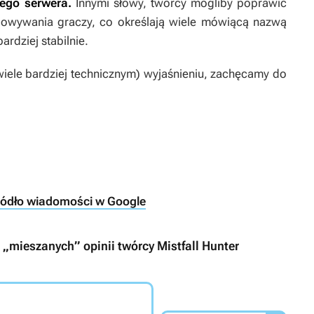
łego serwera.
Innymi słowy, twórcy mogliby poprawić
wywania graczy, co określają wiele mówiącą nazwą
rdziej stabilnie.
wiele bardziej technicznym) wyjaśnieniu, zachęcamy do
ródło wiadomości w Google
 „mieszanych” opinii twórcy Mistfall Hunter