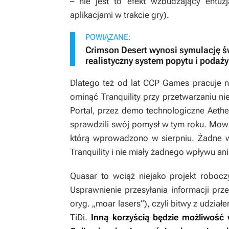
– nie jest to efekt wzbudzający entuz
aplikacjami w trakcie gry).
POWIĄZANE:
Crimson Desert wynosi symulację ś
realistyczny system popytu i podaży
Dlatego też od lat CCP Games pracuje 
ominąć Tranquility przy przetwarzaniu n
Portal
, przez demo technologiczne
Aethe
sprawdzili swój pomysł w tym roku. Mo
którą wprowadzono w sierpniu. Żadne w
Tranquility i nie miały żadnego wpływu ani
Quasar to wciąż niejako projekt robocz
Usprawnienie przesyłania informacji przeł
oryg. „moar lasers”), czyli bitwy z udziałe
TiDi.
Inną korzyścią będzie możliwoś