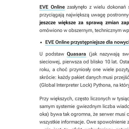
EVE Online
zasłynęło z wielu dokonań 
przyciągają największą uwagę postronn
jeszcze większe za sprawą zmian za
omówiono w obszernym, technicznym wpisie
EVE Online przystępniejsze dla nowych 
U podstaw
Quasara
(jak nazywają swój
sieciowej, pierwsza od blisko 10 lat. O
roku, a choć przyniosły one wiele pozyt
skrócie: każdy pakiet danych musi przejść
(Global Interpreter Lock) Pythona, na któ
Przy większych, często liczonych w tysi
samym systemie gwiezdnym liczba wiado
oka) bywa tak ogromna, że serwer musi 
wszystkie informacje. Owe spowolnienie z