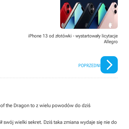
’ami i w zasadzie wszystkim, co dotyczy gier jako takich. Potrafi
ami z gier pamiętających czasy Game Boya łupanego (jeśli nie
iPhone 13 od złotówki - wystartowały licytacje
Allegro
POPRZEDNI
I of the Dragon to z wielu powodów do dziś
ł swój wielki sekret. Dziś taka zmiana wydaje się nie do