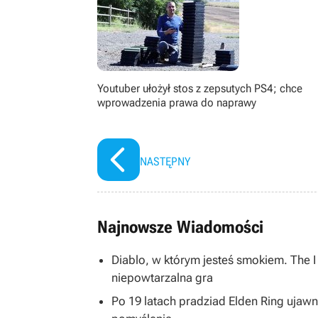
papierowymi), bijatykami, soulslike
zachwycać się pikselowymi postaci
starszymi).
Youtuber ułożył stos z zepsutych PS4; chce
wprowadzenia prawa do naprawy
NASTĘPNY
Najnowsze Wiadomości
Diablo, w którym jesteś smokiem. The 
niepowtarzalna gra
Po 19 latach pradziad Elden Ring ujawni