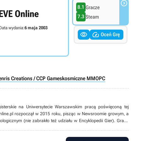

8.1
Gracze
EVE Online
7.3
Steam
Data wydania:
6 maja 2003


Oceń Grę
enris Creations / CCP Games
kosmiczne MMO
PC
gisterskie na Uniwersytecie Warszawskim pracą poświęconą tej
nline.pl rozpoczął w 2015 roku, pisząc w Newsroomie growym, a
ologicznym (nie zabrakło też udziału w Encyklopedii Gier). Grami
sowany od lat. Zaczynał od platformówek i do dziś pozostaje ich
nii), ale wykazuje też zainteresowanie karciankami (także