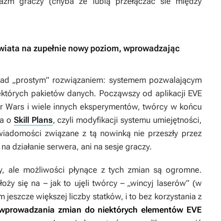
jazm graczy (chyba że lubią przełączać sie między
wiata na zupełnie nowy poziom, wprowadzając
nad „prostym” rozwiązaniem: systemem pozwalającym
iektórych pakietów danych. Począwszy od aplikacji
EVE
r Wars
i wiele innych eksperymentów, twórcy w końcu
wa o
Skill Plans
, czyli modyfikacji systemu umiejętności,
iadomości związane z tą nowinką nie przeszły przez
 na działanie serwera, ani na sesje graczy.
y, ale możliwości płynące z tych zmian są ogromne.
oży się na – jak to ujęli twórcy – „wincyj laserów” (w
m jeszcze większej liczby statków, i to bez korzystania z
ć wprowadzania zmian do niektórych elementów
EVE