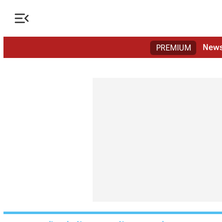

New
PREMIUM