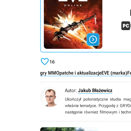


16
gry MMO
patche i aktualizacje
EVE (marka)
F
Autor:
Jakub Błażewicz
Ukończył polonistyczne studia ma
właśnie tematyce. Przygodę z GRYO
następnie również filmowym i techn
wideo (i nie tylko wideo) zaintere
wielkim fanem (w tym metroidva