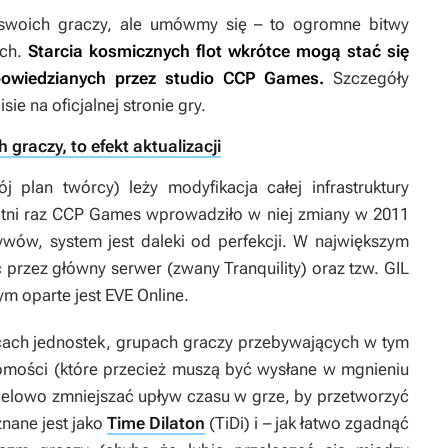
swoich graczy, ale umówmy się – to ogromne bitwy
ych.
Starcia kosmicznych flot wkrótce mogą stać się
powiedzianych przez studio CCP Games.
Szczegóły
 na oficjalnej stronie gry.
graczy, to efekt aktualizacji
 plan twórcy) leży modyfikacja całej infrastruktury
statni raz CCP Games wprowadziło w niej zmiany w 2011
ywów, system jest daleki od perfekcji. W największym
 przez główny serwer (zwany Tranquility) oraz tzw. GIL
rym oparte jest
EVE Online
.
ącach jednostek, grupach graczy przebywających w tym
mości (które przecież muszą być wysłane w mgnieniu
celowo zmniejszać upływ czasu w grze, by przetworzyć
nane jest jako
Time Dilaton
(TiDi) i – jak łatwo zgadnąć