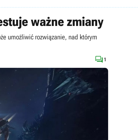
testuje ważne zmiany
oże umożliwić rozwiązanie, nad którym

1