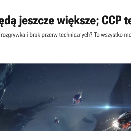
będą jeszcze większe; CCP 
a rozgrywka i brak przerw technicznych? To wszystko m