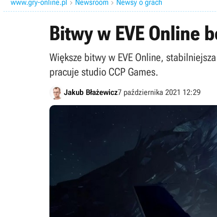
www.gry-online.pl
Newsroom
Newsy o grach


Bitwy w EVE Online 
Większe bitwy w EVE Online, stabilniejsz
pracuje studio CCP Games.
Jakub Błażewicz
7 października 2021 12:29