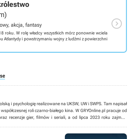
królestwo
om)

owy, akcja, fantasy
8 roku. W rolę władcy wszystkich mórz ponownie wciela
 Atlantydy i powstrzymaniu wojny z ludźmi z powierzchni
rse
 polską i psychologię realizowane na UKSW, UW i SWPS. Tam napisał
spółczesnej roli czarno-białego kina. W GRYOnline.pl pracuje od
oraz recenzje gier, filmów i seriali, a od lipca 2023 roku zajmuje
Paid Products. Jest autorem artykułu naukowego
ęzykowe" opublikowanego w książce „Relacje w cyberprzestrzeni”.
ch warszawskiej dzielnicy Wawer. Próbował sił z wierszami, ale w