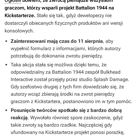
Ogłosili
bowiem, że zwrócą pieniądze wszystkim
graczom, którzy wsparli projekt
Battalion 1944
na
Kickstarterze.
Stało się tak, gdyż deweloperzy nie
dostarczyli obiecanych fizycznych produktów ani wersji
konsolowych.
Zainteresowani mają czas do 11 sierpnia
, aby
wypełnić formularz z informacjami, których autorzy
potrzebują do dokonania zwrotu pieniędzy.
Taka akcja stała się możliwa dzięki temu, że
odpowiedzialny za
Battalion 1944
zespół Bulkhead
Interactive został przejęty przez studio Splash Damage.
Gdy szefostwo drugiej z tych firm dowiedziało się, że
autorzy wciąż zbierają środki na zwrot pieniędzy
graczom z Kickstartera, postanowiono im w tym pomóc.
Posunięcie twórców spotkało się z bardzo dobrą
reakcją
. Wywołało również spore zaskoczenie, gdyż
takie zwroty są bardzo rzadkie. Najczęściej gdy
ufundowany na Kickstarterze projekt ponosi porażkę,