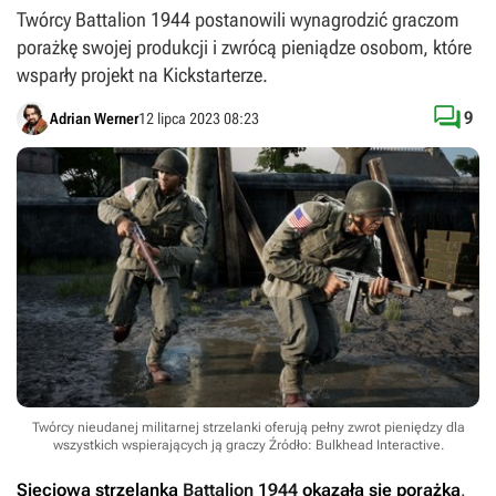
Twórcy Battalion 1944 postanowili wynagrodzić graczom
porażkę swojej produkcji i zwrócą pieniądze osobom, które
wsparły projekt na Kickstarterze.

9
Adrian Werner
12 lipca 2023 08:23
Twórcy nieudanej militarnej strzelanki oferują pełny zwrot pieniędzy dla
wszystkich wspierających ją graczy
Źródło: Bulkhead Interactive
.
Sieciowa strzelanka
Battalion 1944
okazała się porażką
.