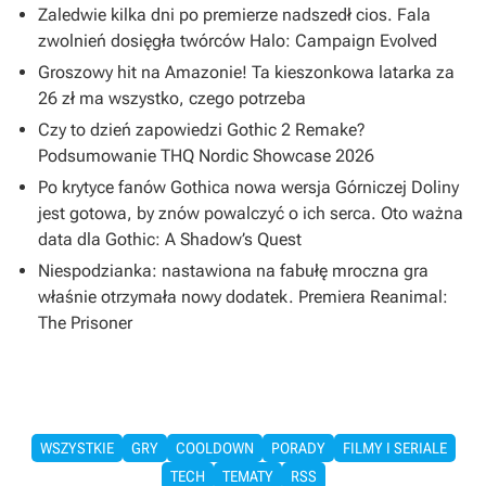
Zaledwie kilka dni po premierze nadszedł cios. Fala
zwolnień dosięgła twórców Halo: Campaign Evolved
Groszowy hit na Amazonie! Ta kieszonkowa latarka za
26 zł ma wszystko, czego potrzeba
Czy to dzień zapowiedzi Gothic 2 Remake?
Podsumowanie THQ Nordic Showcase 2026
Po krytyce fanów Gothica nowa wersja Górniczej Doliny
jest gotowa, by znów powalczyć o ich serca. Oto ważna
data dla Gothic: A Shadow’s Quest
Niespodzianka: nastawiona na fabułę mroczna gra
właśnie otrzymała nowy dodatek. Premiera Reanimal:
The Prisoner
WSZYSTKIE
GRY
COOLDOWN
PORADY
FILMY I SERIALE
TECH
TEMATY
RSS