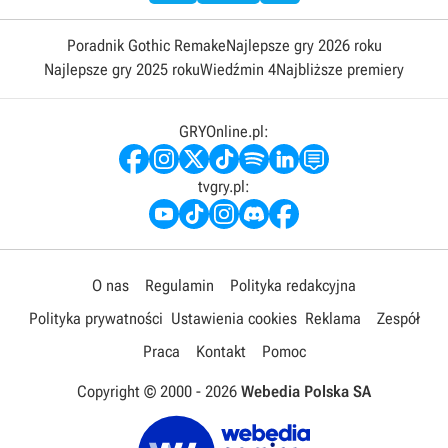
Poradnik Gothic Remake
Najlepsze gry 2026 roku
Najlepsze gry 2025 roku
Wiedźmin 4
Najbliższe premiery
GRYOnline.pl:
tvgry.pl:
O nas
Regulamin
Polityka redakcyjna
Polityka prywatności
Ustawienia cookies
Reklama
Zespół
Praca
Kontakt
Pomoc
Copyright © 2000 -
2026
Webedia Polska SA