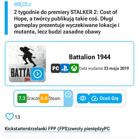
WIĘCEJ:
2 tygodnie do premiery STALKER 2: Cost of
Hope, a twórcy publikują takie coś. Długi
gameplay prezentuje wyczekiwane lokacje i
mutanta, lecz budzi zasadne obawy
Battalion 1944
Data wydania:
23 maja 2019




7.3
6.0
Oceń Grę
Gracze
Steam

13
Kickstarter
strzelanki FPP (FPS)
zwroty pieniędzy
PC