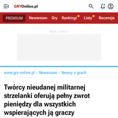




Newsroom
Gry
Rankingi
Listy
Recenzje
PREMIUM
www.gry-online.pl
Newsroom
Newsy o grach


Twórcy nieudanej militarnej
strzelanki oferują pełny zwrot
pieniędzy dla wszystkich
wspierających ją graczy