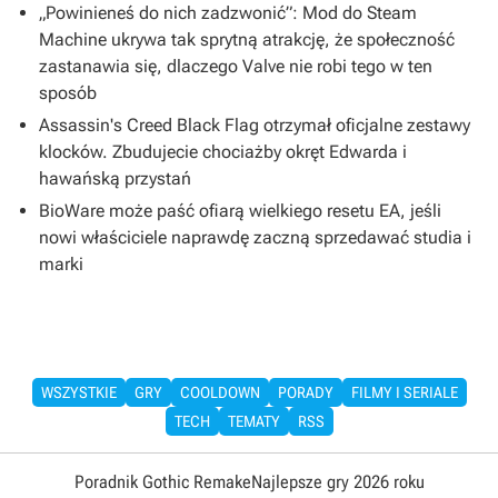
„Powinieneś do nich zadzwonić”: Mod do Steam
Machine ukrywa tak sprytną atrakcję, że społeczność
zastanawia się, dlaczego Valve nie robi tego w ten
sposób
Assassin's Creed Black Flag otrzymał oficjalne zestawy
klocków. Zbudujecie chociażby okręt Edwarda i
hawańską przystań
BioWare może paść ofiarą wielkiego resetu EA, jeśli
nowi właściciele naprawdę zaczną sprzedawać studia i
marki
WSZYSTKIE
GRY
COOLDOWN
PORADY
FILMY I SERIALE
TECH
TEMATY
RSS
Poradnik Gothic Remake
Najlepsze gry 2026 roku