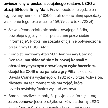
uwieczniony w postaci specjalnego zestawu LEGO z
okazji 50-lecia firmy Atari.
Prawdopodobnie będzie on
sygnowany numerem 10306 i trafi do oficjalnej sprzedaży
w sierpniu tego roku w cenie 169,99 euro (ok. 722 zł).
Serwis Promobricks nie podaje swojego źródła,
powołuje się jedynie na „posiadane przez siebie
informacje”. Plotka nie została oficjalnie potwierdzona
przez firmy LEGO i Atari.
Komplet, nazwany Atari 50th Anniversary Gaming
Console,
ma składać się z kultowej konsoli z
charakterystycznym drewnianym wykończeniem,
dżojstika CX40 oraz panelu z gry
Pitfall!
– dzieła
Davida Crane'a wydanego w 1982 roku przez Activision.
Niestety, na ten moment nie ma zdjęć, które
przedstawiałyby finalny wygląd zestawu.
Bardzo możliwe jednak, że przyjmie on formę, którą
zaproponował
jeden z użytkowników platformy LEGO
Ideas (poniżej)
.
Za jej pośrednictwem fani mogą