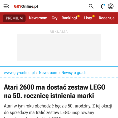




Newsroom
Gry
Rankingi
Listy
Recenzje
PREMIUM
www.gry-online.pl
Newsroom
Newsy o grach


Atari 2600 ma dostać zestaw LEGO
na 50. rocznicę istnienia marki
Atari w tym roku obchodzić będzie 50. urodziny. Z tej okazji
do sprzedaży ma trafić zestaw LEGO inspirowany