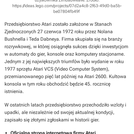
https://ideas.lego.com/projects/07d2a4c8-2f63-49d0-ba5b-
be07804fb49f
Przedsiębiorstwo Atari zostało założone w Stanach
Zjednoczonych 27 czerwca 1972 roku przez Nolana
Bushnella i Teda Dabneya. Firma skupiała się na branży
rozrywkowej, w której osiągnęła sukces dzięki inwestycjom
w automaty do gier, konsole oraz komputery stacjonarne.
Jednym z jej największych triumfów było wydanie w roku
1977 sprzętu Atari VCS (Video Computer System),
przemianowanego pięć lat później na Atari 2600. Kultowa
konsola w tym roku obchodzić będzie 45. rocznicę
istnienia.
W ostatnich latach przedsiębiorstwo przechodziło wzloty i
upadki, ale niezależnie od swojej aktualnej kondycji,
zapisało się złotymi zgłoskami w historii gier.
Oficjalna strona internetowa firmy Atari