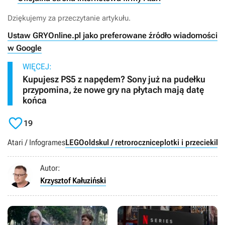
Dziękujemy za przeczytanie artykułu.
Ustaw GRYOnline.pl jako preferowane źródło wiadomości
w Google
WIĘCEJ:
Kupujesz PS5 z napędem? Sony już na pudełku
przypomina, że nowe gry na płytach mają datę
końca

19
Atari / Infogrames
LEGO
oldskul / retro
rocznice
plotki i przecieki
ko
Autor:
Krzysztof Kałuziński