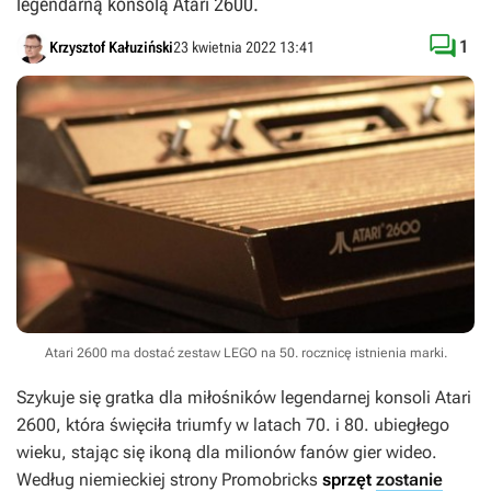
legendarną konsolą Atari 2600.

1
Krzysztof Kałuziński
23 kwietnia 2022 13:41
Atari 2600 ma dostać zestaw LEGO na 50. rocznicę istnienia marki.
Szykuje się gratka dla miłośników legendarnej konsoli Atari
2600, która święciła triumfy w latach 70. i 80. ubiegłego
wieku, stając się ikoną dla milionów fanów gier wideo.
Według niemieckiej strony Promobricks
sprzęt
zostanie