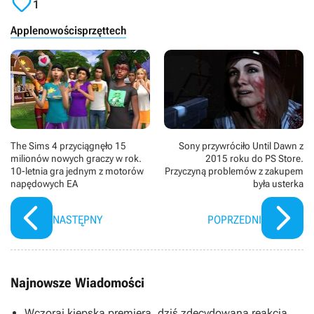

1
Apple
nowości
sprzęt
tech
The Sims 4 przyciągnęło 15
Sony przywróciło Until Dawn z
milionów nowych graczy w rok.
2015 roku do PS Store.
10-letnia gra jednym z motorów
Przyczyną problemów z zakupem
napędowych EA
była usterka
NASTĘPNY
POPRZEDNI
Najnowsze Wiadomości
Wczoraj kiepska premiera, dziś zdecydowana reakcja