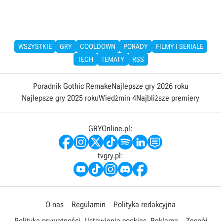
WSZYSTKIE
GRY
COOLDOWN
PORADY
FILMY I SERIALE
TECH
TEMATY
RSS
Poradnik Gothic Remake
Najlepsze gry 2026 roku
Najlepsze gry 2025 roku
Wiedźmin 4
Najbliższe premiery
GRYOnline.pl:
tvgry.pl:
O nas
Regulamin
Polityka redakcyjna
Polityka prywatności
Ustawienia cookies
Reklama
Zespół