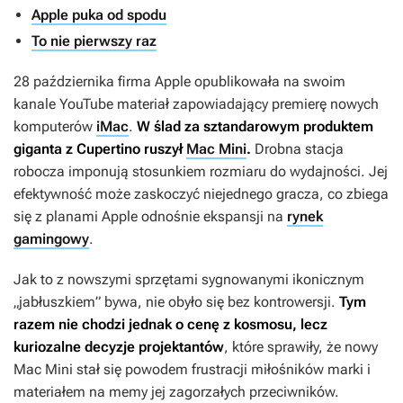
Apple puka od spodu
To nie pierwszy raz
28 października firma Apple opublikowała na swoim
kanale YouTube materiał zapowiadający premierę nowych
komputerów
iMac
.
W ślad za sztandarowym produktem
giganta z Cupertino ruszył
Mac Mini
.
Drobna stacja
robocza imponują stosunkiem rozmiaru do wydajności. Jej
efektywność może zaskoczyć niejednego gracza, co zbiega
się z planami Apple odnośnie ekspansji na
rynek
gamingowy
.
Jak to z nowszymi sprzętami sygnowanymi ikonicznym
„jabłuszkiem” bywa, nie obyło się bez kontrowersji.
Tym
razem nie chodzi jednak o cenę z kosmosu, lecz
kuriozalne decyzje projektantów
, które sprawiły, że nowy
Mac Mini stał się powodem frustracji miłośników marki i
materiałem na memy jej zagorzałych przeciwników.