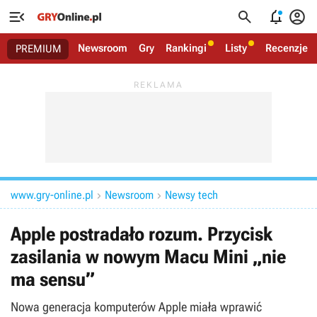




Newsroom
Gry
Rankingi
Listy
Recenzje
PREMIUM
www.gry-online.pl
Newsroom
Newsy tech


Apple postradało rozum. Przycisk
zasilania w nowym Macu Mini „nie
ma sensu”
Nowa generacja komputerów Apple miała wprawić