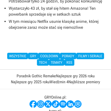
Potrzebował tylko 24 godzin, by pokonać konkurencję
Wystarczyło 43 zł, by stał się hitem Amazona! Ten
powerbank sprzedaje się w setkach sztuk
W tym miesiącu Netflix usunie klasykę anime, której
obejrzenie zaraz może stać się niemożliwe
WSZYSTKIE
GRY
COOLDOWN
PORADY
FILMY I SERIALE
TECH
TEMATY
RSS
Poradnik Gothic Remake
Najlepsze gry 2026 roku
Najlepsze gry 2025 roku
Wiedźmin 4
Najbliższe premiery
GRYOnline.pl:
tvgry.pl: