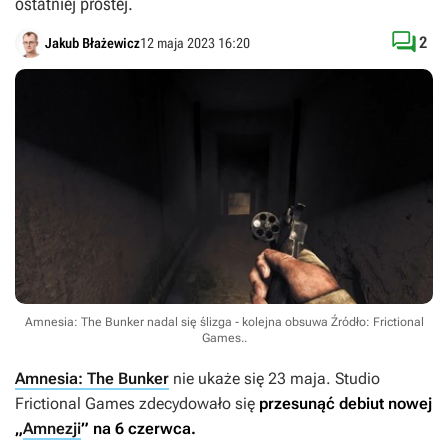
ostatniej prostej.

2
Jakub Błażewicz
12 maja 2023 16:20
Amnesia: The Bunker nadal się ślizga - kolejna obsuwa
Źródło: Frictional
Games.
.
Amnesia: The Bunker
nie ukaże się 23 maja. Studio
Frictional Games
zdecydowało się
przesunąć debiut nowej
„
Amnezji
” na 6 czerwca.