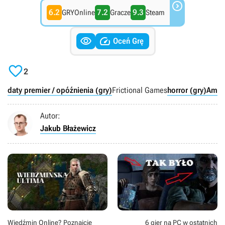

6.2
7.2
9.3
GRYOnline
Gracze
Steam


Oceń Grę

2
daty premier / opóźnienia (gry)
Frictional Games
horror (gry)
Amne
Autor:
Jakub Błażewicz
Wiedźmin Online? Poznajcie
6 gier na PC w ostatnich