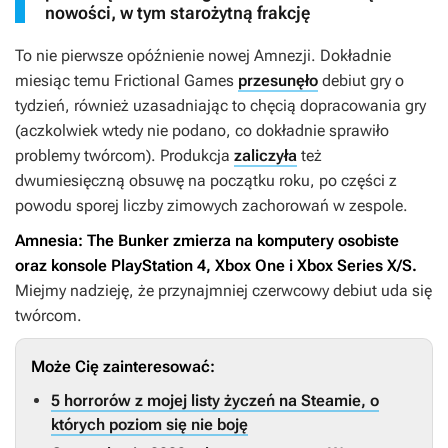
nowości, w tym starożytną frakcję
To nie pierwsze opóźnienie nowej
Amnezji
. Dokładnie
miesiąc temu Frictional Games
przesunęło
debiut gry o
tydzień, również uzasadniając to chęcią dopracowania gry
(aczkolwiek wtedy nie podano, co dokładnie sprawiło
problemy twórcom). Produkcja
zaliczyła
też
dwumiesięczną obsuwę na początku roku, po części z
powodu sporej liczby zimowych zachorowań w zespole.
Amnesia: The Bunker
zmierza na komputery osobiste
oraz konsole PlayStation 4, Xbox One i Xbox Series X/S.
Miejmy nadzieję, że przynajmniej czerwcowy debiut uda się
twórcom.
Może Cię zainteresować:
5 horrorów z mojej listy życzeń na Steamie, o
których poziom się nie boję