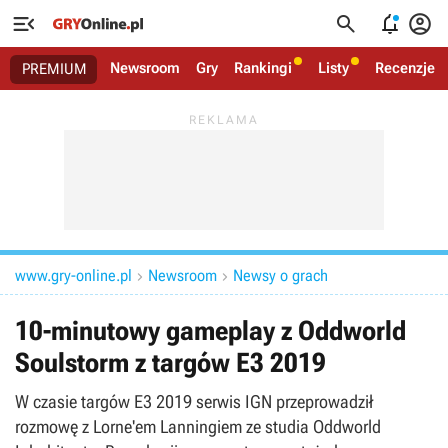




Newsroom
Gry
Rankingi
Listy
Recenzje
PREMIUM
www.gry-online.pl
Newsroom
Newsy o grach


10-minutowy gameplay z Oddworld
Soulstorm z targów E3 2019
W czasie targów E3 2019 serwis IGN przeprowadził
rozmowę z Lorne'em Lanningiem ze studia Oddworld