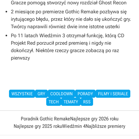
Gracze pomogą stworzyć nowy rozdział Ghost Recon
2 miesiące po premierze Gothic Remake pozbywa się
irytującego błędu, przez który nie dało się ukończyć gry.
Twórcy naprawili również dwie inne istotne usterki
Po 11 latach Wiedźmin 3 otrzymał funkcję, którą CD
Projekt Red porzucił przed premierą i nigdy nie
dokończył. Niektóre rzeczy gracze zobaczą po raz
pierwszy
WSZYSTKIE
GRY
COOLDOWN
PORADY
FILMY I SERIALE
TECH
TEMATY
RSS
Poradnik Gothic Remake
Najlepsze gry 2026 roku
Najlepsze gry 2025 roku
Wiedźmin 4
Najbliższe premiery