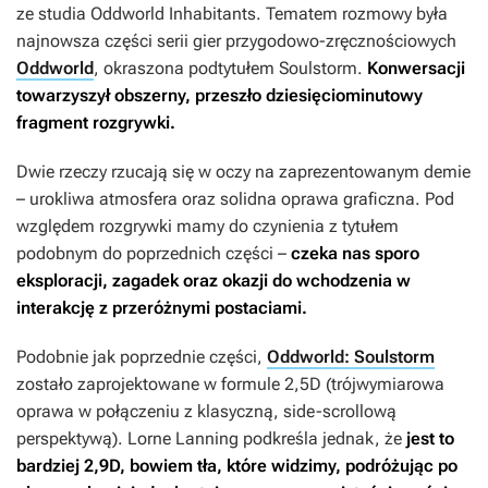
ze studia Oddworld Inhabitants. Tematem rozmowy była
najnowsza części serii gier przygodowo-zręcznościowych
Oddworld
, okraszona podtytułem
Soulstorm
.
Konwersacji
towarzyszył obszerny, przeszło dziesięciominutowy
fragment rozgrywki.
Dwie rzeczy rzucają się w oczy na zaprezentowanym demie
– urokliwa atmosfera oraz solidna oprawa graficzna. Pod
względem rozgrywki mamy do czynienia z tytułem
podobnym do poprzednich części –
czeka nas sporo
eksploracji, zagadek oraz okazji do wchodzenia w
interakcję z przeróżnymi postaciami.
Podobnie jak poprzednie części,
Oddworld: Soulstorm
zostało zaprojektowane w formule 2,5D (trójwymiarowa
oprawa w połączeniu z klasyczną, side-scrollową
perspektywą). Lorne Lanning podkreśla jednak, że
jest to
bardziej 2,9D, bowiem tła, które widzimy, podróżując po