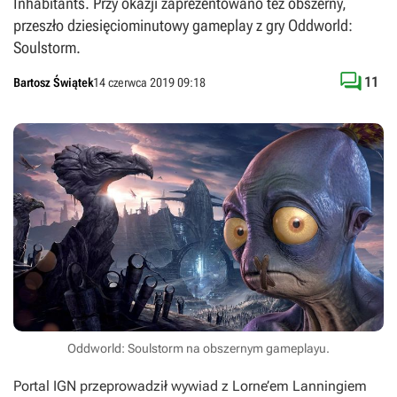
Inhabitants. Przy okazji zaprezentowano też obszerny,
przeszło dziesięciominutowy gameplay z gry Oddworld:
Soulstorm.

11
Bartosz Świątek
14 czerwca 2019 09:18
Oddworld: Soulstorm na obszernym gameplayu.
Portal IGN przeprowadził wywiad z Lorne’em Lanningiem