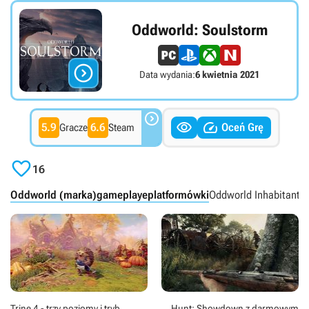
Oddworld: Soulstorm

Data wydania:
6 kwietnia 2021



5.9
6.6
Oceń Grę
Gracze
Steam

16
Oddworld (marka)
gameplaye
platformówki
Oddworld Inhabitants
Trine 4 - trzy poziomy i tryb
Hunt: Showdown z darmowym